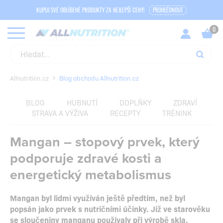
KUPUJ SVÉ OBLÍBENÉ PRODUKTY ZA NEJLEPŠÍ CENY!
PROHLÉDNOUT
Allnutrition.cz
Blog obchodu Allnutrition.cz
BLOG
HUBNUTÍ
DOPLŇKY
ZDRAVÍ
STRAVA A VÝŽIVA
RECEPTY
TRÉNINK
Mangan – stopový prvek, který
podporuje zdravé kosti a
energetický metabolismus
Mangan byl lidmi využíván ještě předtím, než byl
popsán jako prvek s nutričními účinky. Již ve starověku
se sloučeniny manganu používaly při výrobě skla,