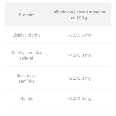
Odhadovaný obsah manganu
Produkt
ve 100 g
Lískové ořechy
~5,5-6,5 mg
Dýňová semínka,
~4,0-5,0 mg
sušená
Sezamová
~2,2-2,8 mg
semínka
Mandle
~2,0-2,5 mg