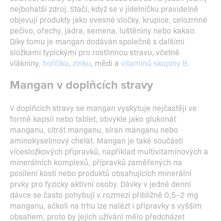
nejbohatší zdroj. Stačí, když se v jídelníčku pravidelně
objevují produkty jako ovesné vločky, krupice, celozrnné
pečivo, ořechy, jádra, semena, luštěniny nebo kakao.
Díky tomu je mangan dodáván společně s dalšími
složkami typickými pro rostlinnou stravu, včetně
vlákniny,
hořčíku
,
zinku
, mědi a
vitamínů skupiny B.
Mangan v doplňcích stravy
V doplňcích stravy se mangan vyskytuje nejčastěji ve
formě kapslí nebo tablet, obvykle jako glukonát
manganu, citrát manganu, síran manganu nebo
aminokyselinový chelát. Mangan je také součástí
vícesložkových přípravků, například multivitamínových a
minerálních komplexů, přípravků zaměřených na
posílení kostí nebo produktů obsahujících minerální
prvky pro fyzicky aktivní osoby. Dávky v jedné denní
dávce se často pohybují v rozmezí přibližně 0,5–2 mg
manganu, ačkoli na trhu lze nalézt i přípravky s vyšším
obsahem, proto by jejich užívání mělo předcházet