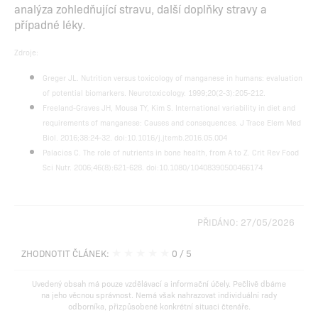
analýza zohledňující stravu, další doplňky stravy a
případné léky.
Zdroje:
Greger JL. Nutrition versus toxicology of manganese in humans: evaluation
of potential biomarkers. Neurotoxicology. 1999;20(2-3):205-212.
Freeland-Graves JH, Mousa TY, Kim S. International variability in diet and
requirements of manganese: Causes and consequences. J Trace Elem Med
Biol. 2016;38:24-32. doi:10.1016/j.jtemb.2016.05.004
Palacios C. The role of nutrients in bone health, from A to Z. Crit Rev Food
Sci Nutr. 2006;46(8):621-628. doi:10.1080/10408390500466174
PŘIDÁNO: 27/05/2026
★
★
★
★
★
ZHODNOTIT ČLÁNEK:
0
/ 5
Uvedený obsah má pouze vzdělávací a informační účely. Pečlivě dbáme
na jeho věcnou správnost. Nemá však nahrazovat individuální rady
odborníka, přizpůsobené konkrétní situaci čtenáře.