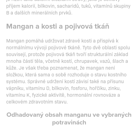
příjem kalorií, bílkovin, sacharidů, tuků, vitamínů skupiny
B a dalších minerálních prvků.
Mangan a kosti a pojivová tkáň
Mangan pomáhá udržovat zdravé kosti a přispívá k
normálnímu vývoji pojivové tkáně. Tyto dvě oblasti spolu
souvisejí, protože pojivová tkáň tvoří strukturální základ
mnoha částí těla, včetně kostí, chrupavek, vazů, šlach a
kůže. Je však třeba poznamenat, že mangan není
složkou, která sama o sobě rozhoduje o stavu kostního
systému. Správné udržení kostí závisí také na přísunu
vápníku, vitamínu D, bílkovin, fosforu, hořčíku, zinku,
vitamínu K, fyzické aktivitě, hormonální rovnováze a
celkovém zdravotním stavu.
Odhadovaný obsah manganu ve vybraných
potravinách