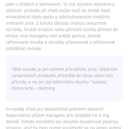
jako v ořeších a semenech. To má význam zejména u
obilovin, protože při mletí může dojít ke ztrátě části
minerálních látek spolu s odstraňovanými vnějšími
vrstvami zrna. Z tohoto důvodu mohou celozrnné
výrobky, hrubší krupice nebo přírodní vločky přinést do
stravy více manganu než světlé pečivo, jemně
rafinovaná mouka a výrobky připravené z rafinované
(očistěné) mouky.
"
Bílá mouka je jen stínem původního zrna. Výběrem
celozrnných produktů přivádíte ke stolu celou sílu
přírody, a ne jen její kalorickou kostru."
Łukasz
Domeracki – dietolog
Evropský úřad pro bezpečnost potravin stanovil
doporučený příjem manganu pro dospělé na 3 mg
denně. Tohoto množství lze obvykle dosáhnout pestrou
stravou, aniž by bylo nutné soustředit se na jeden jediný