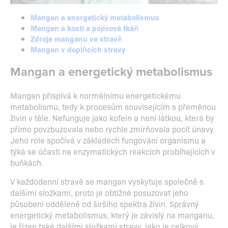
Mangan a energetický metabolismus
Mangan a kosti a pojivová tkáň
Zdroje manganu ve stravě
Mangan v doplňcích stravy
Mangan a energetický metabolismus
Mangan přispívá k normálnímu energetickému
metabolismu, tedy k procesům souvisejícím s přeměnou
živin v těle. Nefunguje jako kofein a není látkou, která by
přímo povzbuzovala nebo rychle zmírňovala pocit únavy.
Jeho role spočívá v základech fungování organismu a
týká se účasti na enzymatických reakcích probíhajících v
buňkách.
V každodenní stravě se mangan vyskytuje společně s
dalšími složkami, proto je obtížné posuzovat jeho
působení odděleně od širšího spektra živin. Správný
energetický metabolismus, který je závislý na manganu,
je řízen také dalšími složkami stravy, jako je celkový