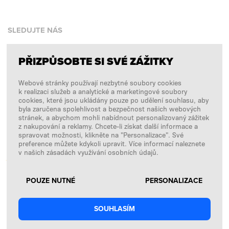
SLEDUJTE NÁS
PŘIZPŮSOBTE SI SVÉ ZÁŽITKY
Facebook
Webové stránky používají nezbytné soubory cookies
Instagram
k realizaci služeb a analytické a marketingové soubory
Copyright © 2026
SFD S. A.
cookies, které jsou ukládány pouze po udělení souhlasu, aby
byla zaručena spolehlivost a bezpečnost našich webových
stránek, a abychom mohli nabídnout personalizovaný zážitek
z nakupování a reklamy. Chcete-li získat další informace a
spravovat možnosti, klikněte na "Personalizace". Své
PLATBY ZPRACOVÁVÁ
preference můžete kdykoli upravit. Více informací naleznete
v našich zásadách využívání osobních údajů.
POUZE NUTNÉ
PERSONALIZACE
SOUHLASÍM