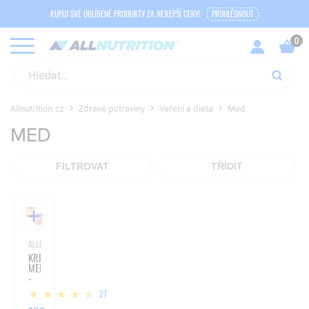
KUPUJ SVÉ OBLÍBENÉ PRODUKTY ZA NEJLEPŠÍ CENY!
PROHLÉDNOUT
Allnutrition.cz
Zdravé potraviny
Vaření a dieta
Med
MED
FILTROVAT
TŘÍDIT
ALLNUTRITION
KREMOVANÝ
MED
-
400G
27