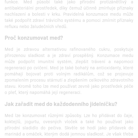
funkce. Med působí také jako přírodní protizánětlivý a
antibakteriální prostředek, díky čemuž účinně zmírňuje příznaky
nachlazení a bolesti v krku. Pravidelná konzumace medu může
také podpořit zdraví trávicího systému a pomoci zmírnit příznaky
refluxu nebo žaludečních vředů.
Proč konzumovat med?
Med je zdravou alternativou rafinovaného cukru, poskytuje
přirozenou sladkost a je zdraví prospěšný. Konzumace medu
může podpořit imunitní systém, zlepšit trávení a napomoci
regeneraci po cvičení. Med je také bohatý na antioxidanty, které
pomáhají bojovat proti volným radikálům, což se projevuje
zpomalením procesu stárnutí a zlepšením celkového zdravotního
stavu. Kromě toho lze med používat zevně jako prostředek péče
o pleť, který napomáhá její regeneraci.
Jak zařadit med do každodenního jídelníčku?
Med lze konzumovat různými způsoby. Lze ho přidávat do čaje,
koktejlů, jogurtu, ovesných vloček a také ho používat jako
přírodní sladidlo do pečiva. Skvěle se hodí jako přídavek do
marinád a omáček, kterým dodá jemnou sladkost. Je však třeba