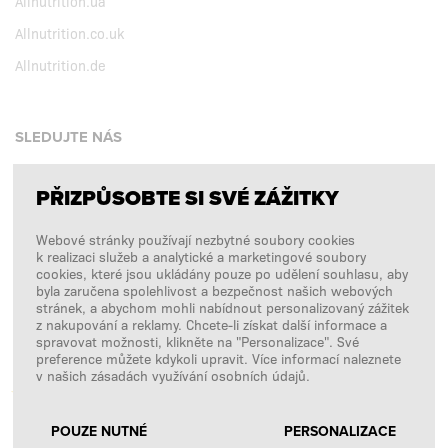
Allnutrition.ua
Allnutrition.co.uk
Allnutrition.de
SLEDUJTE NÁS
PŘIZPŮSOBTE SI SVÉ ZÁŽITKY
Facebook
Webové stránky používají nezbytné soubory cookies
Instagram
k realizaci služeb a analytické a marketingové soubory
Copyright © 2026
SFD S. A.
cookies, které jsou ukládány pouze po udělení souhlasu, aby
byla zaručena spolehlivost a bezpečnost našich webových
stránek, a abychom mohli nabídnout personalizovaný zážitek
z nakupování a reklamy. Chcete-li získat další informace a
spravovat možnosti, klikněte na "Personalizace". Své
PLATBY ZPRACOVÁVÁ
preference můžete kdykoli upravit. Více informací naleznete
v našich zásadách využívání osobních údajů.
POUZE NUTNÉ
PERSONALIZACE