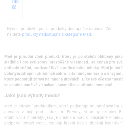
199
Kč
Nyní si prohlížíte pouze produkty dostupné v nabídce. Zde
najdete
produkty nedostupné z kategorie Med
.
Med je přírodní včelí produkt, který je po staletí oblíbený jako
sladidlo i pro své zdraví prospěšné vlastnosti.
Je ceněn pro své
antibakteriální, protizánětlivé a antioxidační účinky.
Med je také
bohatým zdrojem přírodních cukrů, vitaminů, minerálů a enzymů,
které podporují zdraví na mnoha úrovních.
Díky své všestrannosti
se snadno používá v kuchyni, kosmetice a přírodní medicíně.
Jaké jsou výhody medu?
Med je přírodní antibiotikum, které podporuje imunitní systém a
pomáhá v boji proti infekcím. Enzymy, vitaminy skupiny B,
vitamin C a minerály, jako je draslík a hořčík, obsažené v medu
podporují zdraví srdce, regulují krevní tlak a zlepšují kognitivní