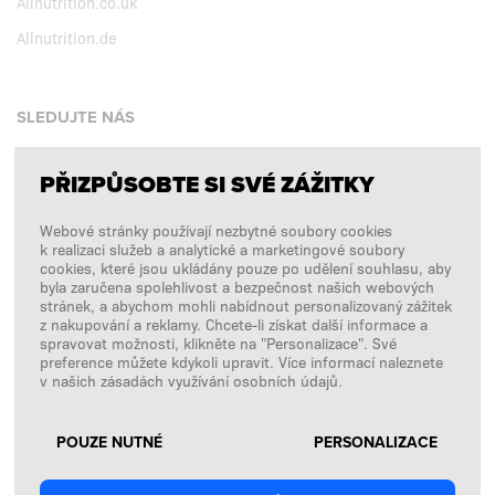
Allnutrition.co.uk
Allnutrition.de
SLEDUJTE NÁS
PŘIZPŮSOBTE SI SVÉ ZÁŽITKY
Facebook
Webové stránky používají nezbytné soubory cookies
Instagram
k realizaci služeb a analytické a marketingové soubory
Copyright © 2026
SFD S. A.
cookies, které jsou ukládány pouze po udělení souhlasu, aby
byla zaručena spolehlivost a bezpečnost našich webových
stránek, a abychom mohli nabídnout personalizovaný zážitek
z nakupování a reklamy. Chcete-li získat další informace a
spravovat možnosti, klikněte na "Personalizace". Své
PLATBY ZPRACOVÁVÁ
preference můžete kdykoli upravit. Více informací naleznete
v našich zásadách využívání osobních údajů.
POUZE NUTNÉ
PERSONALIZACE