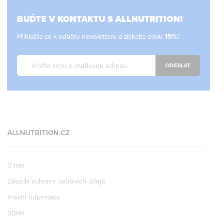
BUĎTE V KONTAKTU S ALLNUTRITION!
Přihlašte se k odběru newsletteru a získejte slevu
!
ODESLAT
ALLNUTRITION.CZ
O nás
Zásady ochrany osobních údajů
Právní informace
GDPR