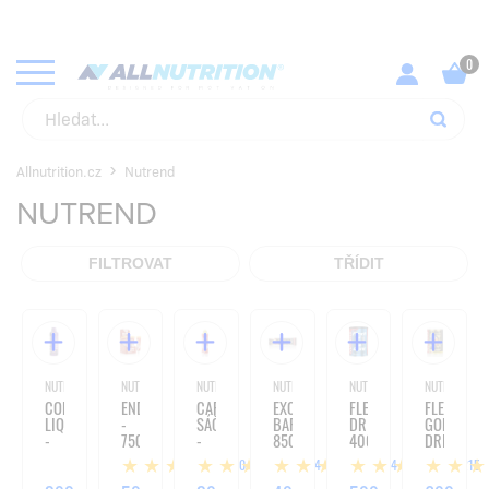
Allnutrition.cz
Nutrend
NUTREND
FILTROVAT
TŘÍDIT
NUTREND
NUTREND
NUTREND
NUTREND
NUTREND
NUTREND
COLLAGEN
ENDUROSNACK
CARBOSNACK
EXCELENT
FLEXIT
FLEXIT
LIQUID
-
SÁČEK
BAR
DRINK
GOLD
-
75G
-
85G
400G
DRINK
500ML
50G
-
-
10
14
74
215
85G
400G