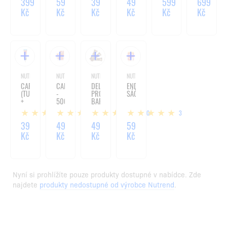
399
59
39
49
599
699
Kč
Kč
Kč
Kč
Kč
Kč
NUTREND
NUTREND
NUTREND
NUTREND
CARBOSNACK
CARBOSNACK
DELUXE
ENDUROSNACK
(TUBIČKA)
-
PROTEIN
SÁČEK
+
50G
BAR
CAFFEINA
30%
2
7
30
3
-
60G
39
49
49
59
Kč
Kč
Kč
Kč
Nyní si prohlížíte pouze produkty dostupné v nabídce. Zde
najdete
produkty nedostupné od výrobce Nutrend
.