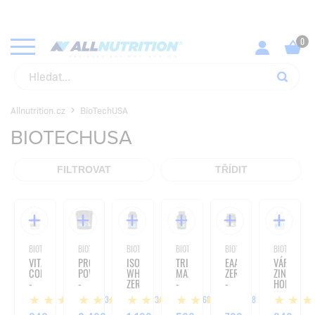
KUPUJ SVÉ OBLÍBENÉ PRODUKTY ZA NEJLEPŠÍ CENY!
PROHLÉDNOUT
Allnutrition.cz
BioTechUSA
BIOTECHUSA
FILTROVAT
TŘÍDIT
BIOTECHUSA
BIOTECHUSA
BIOTECHUSA
BIOTECHUSA
BIOTECHUSA
BIOTECHUSA
VITAMIN
PROTEIN
ISO
TRIBULUS
EAA
VÁPNÍK
COMPLEX
POWER
WHEY
MAXIMUS
ZERO
ZINEK
-
-
ZERO
-
-
HOŘČÍK
60
4000G
-
90
350G
-
13
23
168
18
KAPSLÍ
908G
TABLET
100