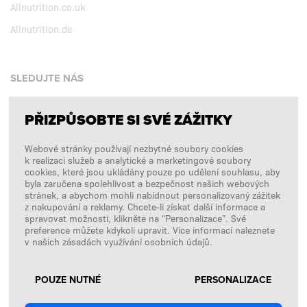
Allnutrition.co.uk
Allnutrition.de
SLEDUJTE NÁS
PŘIZPŮSOBTE SI SVÉ ZÁŽITKY
Facebook
Webové stránky používají nezbytné soubory cookies
Instagram
k realizaci služeb a analytické a marketingové soubory
Copyright © 2026
SFD S. A.
cookies, které jsou ukládány pouze po udělení souhlasu, aby
byla zaručena spolehlivost a bezpečnost našich webových
stránek, a abychom mohli nabídnout personalizovaný zážitek
z nakupování a reklamy. Chcete-li získat další informace a
spravovat možnosti, klikněte na "Personalizace". Své
PLATBY ZPRACOVÁVÁ
preference můžete kdykoli upravit. Více informací naleznete
v našich zásadách využívání osobních údajů.
POUZE NUTNÉ
PERSONALIZACE