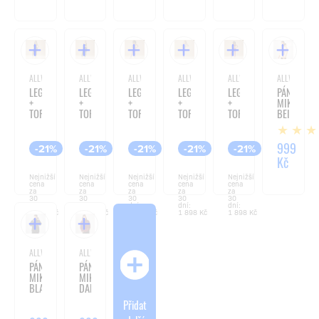
ALLWEAR
ALLWEAR
ALLWEAR
ALLWEAR
ALLWEAR
ALLWEAR
LEGGINSY
LEGGINSY
LEGGINSY
LEGGINSY
LEGGINSY
PÁNSKÁ
+
+
+
+
+
MIKINA
TOP
TOP
TOP
TOP
TOP
BEIGE
BASIC
BASIC
BASIC
BASIC
BASIC
CHOCOLATE
BLACK
DUSTY
V-
V-
ROSE
WAIST
WAIST
1 499
1 499
1 499
1 499
1 499
999
-21%
-21%
-21%
-21%
-21%
LAVENDER
BURGUNDY
Kč
Kč
Kč
Kč
Kč
Kč
BLUE
Nejnižší
Nejnižší
Nejnižší
Nejnižší
Nejnižší
cena
cena
cena
cena
cena
za
za
za
za
za
30
30
30
30
30
dní:
dní:
dní:
dní:
dní:
1 898 Kč
1 898 Kč
1 898 Kč
1 898 Kč
1 898 Kč
ALLWEAR
ALLWEAR
PÁNSKÁ
PÁNSKÁ
MIKINA
MIKINA
BLACK
DARK
BURGUNDY
Přidat