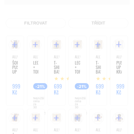
FILTROVAT
TŘÍDIT
ALLWEAR
ALLWEAR
ALLWEAR
ALLWEAR
ALLWEAR
ALLWEAR
ŠORTKY
LEGGINSY
T-
LEGGINSY
T-
PUSH
PUSH
+
SHIRT
+
SHIRT
UP
UP
TOP
BASIC
TOP
BASIC
KRAŤASY
DARK
BASIC
OLIVE
BASIC
BLACK
V
4
3
NAVY
OLIVE
V-
BACK
WAIST
BUTTER
999
1 499
699
1 499
699
999
-21%
-21%
MIDNIGHT
YELLOW
Kč
Kč
Kč
Kč
Kč
Kč
BLUE
Nejnižší
Nejnižší
cena
cena
za
za
30
30
dní:
dní:
1 898 Kč
1 898 Kč
ALLWEAR
ALLWEAR
ALLWEAR
ALLWEAR
ALLWEAR
ALLWEAR