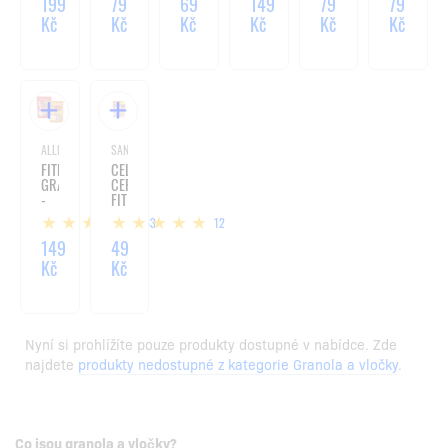
-
ČOKOLÁDOU
199
79
69
149
79
79
300G
A
Kč
Kč
Kč
Kč
Kč
Kč
OŘECHY
ALLNUTRITION
SANTE
FITKING
CELOZRNNÉ
GRANOLA
CEREÁLIE
-
FIT
300G
63
12
149
49
Kč
Kč
Nyní si prohlížíte pouze produkty dostupné v nabídce. Zde
najdete
produkty nedostupné z kategorie Granola a vločky
.
Co jsou granola a vločky?