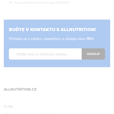
https://pubmed.ncbi.nlm.nih.gov/26560342/
BUĎTE V KONTAKTU S ALLNUTRITION!
Přihlašte se k odběru newsletteru a získejte slevu
!
ODESLAT
ALLNUTRITION.CZ
O nás