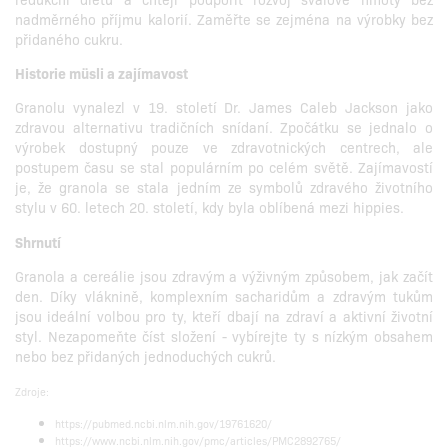
nadměrného příjmu kalorií. Zaměřte se zejména na výrobky bez
přidaného cukru.
Historie müsli a zajímavost
Granolu vynalezl v 19. století Dr. James Caleb Jackson jako
zdravou alternativu tradičních snídaní. Zpočátku se jednalo o
výrobek dostupný pouze ve zdravotnických centrech, ale
postupem času se stal populárním po celém světě. Zajímavostí
je, že granola se stala jedním ze symbolů zdravého životního
stylu v 60. letech 20. století, kdy byla oblíbená mezi hippies.
Shrnutí
Granola a cereálie jsou zdravým a výživným způsobem, jak začít
den. Díky vláknině, komplexním sacharidům a zdravým tukům
jsou ideální volbou pro ty, kteří dbají na zdraví a aktivní životní
styl. Nezapomeňte číst složení - vybírejte ty s nízkým obsahem
nebo bez přidaných jednoduchých cukrů.
Zdroje:
https://pubmed.ncbi.nlm.nih.gov/19761620/
https://www.ncbi.nlm.nih.gov/pmc/articles/PMC2892765/