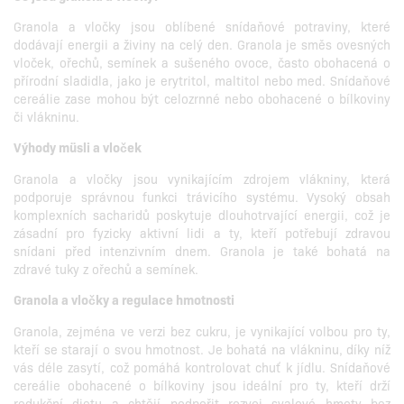
Granola a vločky jsou oblíbené snídaňové potraviny, které
dodávají energii a živiny na celý den. Granola je směs ovesných
vloček, ořechů, semínek a sušeného ovoce, často obohacená o
přírodní sladidla, jako je erytritol, maltitol nebo med. Snídaňové
cereálie zase mohou být celozrnné nebo obohacené o bílkoviny
či vlákninu.
Výhody müsli a vloček
Granola a vločky jsou vynikajícím zdrojem vlákniny, která
podporuje správnou funkci trávicího systému. Vysoký obsah
komplexních sacharidů poskytuje dlouhotrvající energii, což je
zásadní pro fyzicky aktivní lidi a ty, kteří potřebují zdravou
snídani před intenzivním dnem. Granola je také bohatá na
zdravé tuky z ořechů a semínek.
Granola a vločky a regulace hmotnosti
Granola, zejména ve verzi bez cukru, je vynikající volbou pro ty,
kteří se starají o svou hmotnost. Je bohatá na vlákninu, díky níž
vás déle zasytí, což pomáhá kontrolovat chuť k jídlu. Snídaňové
cereálie obohacené o bílkoviny jsou ideální pro ty, kteří drží
redukční dietu a chtějí podpořit rozvoj svalové hmoty bez