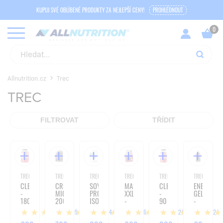
KUPUJ SVÉ OBLÍBENÉ PRODUKTY ZA NEJLEPŠÍ CENY!
PROHLÉDNOUT
Allnutrition.cz
Trec
TREC
FILTROVAT
TŘÍDIT
TREC
TREC
TREC
TREC
TREC
TREC
CLENBUREXIN
CREATINE
SOY
MASS
CLENBUREXIN
ENERGY
-
MICRONIZED
PROTEIN
XXL
-
GEL
180
200
ISOLATE
-
90
-
KAPSLÍ
MESH
-
3000G
KAPSLÍ
40G
89
14
16
124
124
-
750G