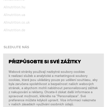
Allnutrition.hu
Allnutrition.ua
Allnutrition.co.uk
Allnutrition.de
SLEDUJTE NÁS
PŘIZPŮSOBTE SI SVÉ ZÁŽITKY
Facebook
Webové stránky používají nezbytné soubory cookies
Instagram
k realizaci služeb a analytické a marketingové soubory
Copyright © 2026
SFD S. A.
cookies, které jsou ukládány pouze po udělení souhlasu, aby
byla zaručena spolehlivost a bezpečnost našich webových
stránek, a abychom mohli nabídnout personalizovaný zážitek
z nakupování a reklamy. Chcete-li získat další informace a
spravovat možnosti, klikněte na "Personalizace". Své
PLATBY ZPRACOVÁVÁ
preference můžete kdykoli upravit. Více informací naleznete
v našich zásadách využívání osobních údajů.