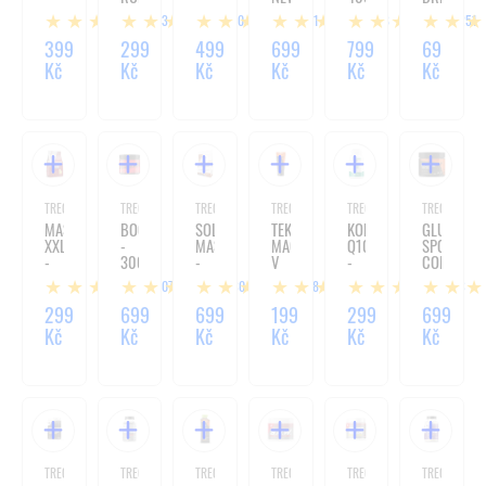
GREEN
-
350G
FORMULA
ZERO
13
10
31
8
251
TEA
90
-
-
-
KAPSLÍ
700G
500
399
299
499
699
799
69
180
ML
Kč
Kč
Kč
Kč
Kč
Kč
KAPSLÍ
TREC
TREC
TREC
TREC
TREC
TREC
MASS
BOOGIEMAN
SOLID
TEKUTÁ
KOENZYM
GLUCOSAM
XXL
-
MASS
MAGNÉZIE
Q10
SPORT
-
300G
-
V
-
COMPLEX
1000G
3000G
TUBĚ
90
-
107
30
18
7
3
LIQUID
KAPSLÍ
180
CHALK
KAPSLÍ
299
699
699
199
299
699
-
Kč
Kč
Kč
Kč
Kč
Kč
100ML
TREC
TREC
TREC
TREC
TREC
TREC