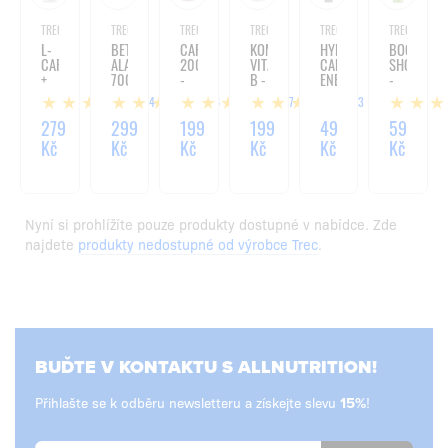
TREC
TREC
TREC
TREC
TREC
TREC
L-
BETA-
CAFFEINE
KOMPLEX
HYDRO
BOOGIEM
CARNITINE
ALANINE
200PLUS
VITAMÍNŮ
CAFFEINE
SHOT
+
700
-
B -
ENERGY
-
GREEN
-
60
60
GEL
100ML
14
6
27
13
TEA
90
KAPSLÍ
TABLET
-
-
KAPSLÍ
60ML
279
299
199
199
49
59
90
Kč
Kč
Kč
Kč
Kč
Kč
KAPSLÍ
Nyní si prohlížíte pouze produkty dostupné v nabídce. Zde
najdete
produkty nedostupné od výrobce Trec
.
BUĎTE V KONTAKTU S ALLNUTRITION!
Přihlašte se k odběru newsletteru a získejte slevu
!