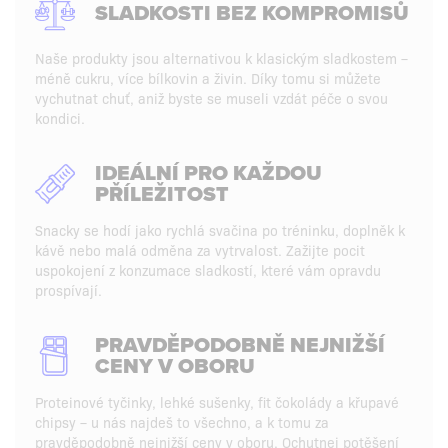
SLADKOSTI BEZ KOMPROMISŮ
Naše produkty jsou alternativou k klasickým sladkostem –
méně cukru, více bílkovin a živin. Díky tomu si můžete
vychutnat chuť, aniž byste se museli vzdát péče o svou
kondici.
IDEÁLNÍ PRO KAŽDOU
PŘÍLEŽITOST
Snacky se hodí jako rychlá svačina po tréninku, doplněk k
kávě nebo malá odměna za vytrvalost. Zažijte pocit
uspokojení z konzumace sladkostí, které vám opravdu
prospívají.
PRAVDĚPODOBNĚ NEJNIŽŠÍ
CENY V OBORU
Proteinové tyčinky, lehké sušenky, fit čokolády a křupavé
chipsy – u nás najdeš to všechno, a k tomu za
pravděpodobně nejnižší ceny v oboru. Ochutnej potěšení