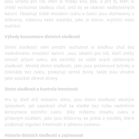
jsou určeny pro lidi, kteří si hlídají svůj pas, a pro ty, kteří si
chtějí vychutnat sladkou chuť, aniž by se obávali nadbytečných
kalorií. Obsahují nízké množství cukru a často jsou obohaceny o
bílkoviny, vlákninu nebo sladidla, jako je stévie, erytritol nebo
maltitol.
Výhody konzumace dietních sladkostí
Dietní sladkosti vám umožní vychutnat si sladkou chuť bez
nadměrného množství kalorií. Jsou ideální pro lidi, kteří chtějí
omezit příjem cukru, ale nechtějí se vzdát svých oblíbených
sladkostí. Mnohé dietní sladkosti, jako jsou proteinové tyčinky a
čokolády bez cukru, poskytují cenné živiny, takže jsou vhodné
jako součást zdravé stravy.
Dietní sladkosti a kontrola hmotnosti
Pro ty, kteří drží redukční dietu, jsou dietní sladkosti skvělým
způsobem, jak uspokojit chuť na sladké bez rizika nadměrné
konzumace stolního cukru. Díky nízkému obsahu cukru a
přidaným složkám, jako jsou bílkoviny, se jedná o výrobky, které
podporují regulaci hmotnosti a zdravou postavu.
Historie dietních sladkostí a zajímavost