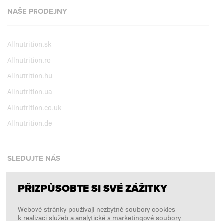
NAŠE PRODEJNY
Allnutrition.sk
Allnutrition.ro
Allnutrition.hu
Allnutrition.ua
Allnutrition.co.uk
Allnutrition.de
SLEDUJTE NÁS
PŘIZPŮSOBTE SI SVÉ ZÁŽITKY
Facebook
Webové stránky používají nezbytné soubory cookies
Instagram
k realizaci služeb a analytické a marketingové soubory