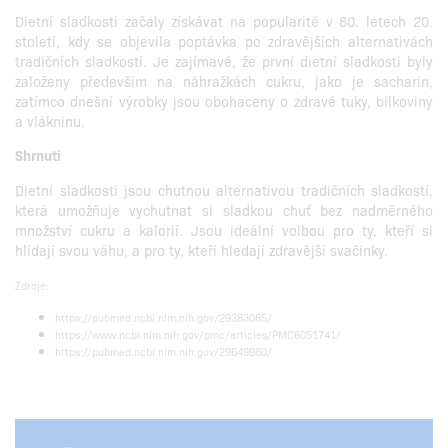
Dietní sladkosti začaly získávat na popularitě v 80. letech 20.
století, kdy se objevila poptávka po zdravějších alternativách
tradičních sladkostí. Je zajímavé, že první dietní sladkosti byly
založeny především na náhražkách cukru, jako je sacharin,
zatímco dnešní výrobky jsou obohaceny o zdravé tuky, bílkoviny
a vlákninu.
Shrnutí
Dietní sladkosti jsou chutnou alternativou tradičních sladkostí,
která umožňuje vychutnat si sladkou chuť bez nadměrného
množství cukru a kalorií. Jsou ideální volbou pro ty, kteří si
hlídají svou váhu, a pro ty, kteří hledají zdravější svačinky.
Zdroje:
https://pubmed.ncbi.nlm.nih.gov/29383085/
https://www.ncbi.nlm.nih.gov/pmc/articles/PMC6051741/
https://pubmed.ncbi.nlm.nih.gov/29649980/