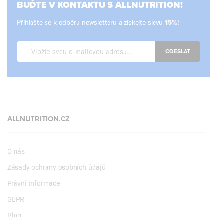
BUĎTE V KONTAKTU S ALLNUTRITION!
Přihlašte se k odběru newsletteru a získejte slevu
!
ODESLAT
ALLNUTRITION.CZ
O nás
Zásady ochrany osobních údajů
Právní informace
GDPR
Blog