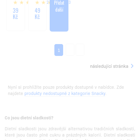
Přidat
22
83
-
104G
další
40G
39
49
Kč
Kč
2
3
1
následující stránka
Nyní si prohlížíte pouze produkty dostupné v nabídce. Zde
najdete
produkty nedostupné z kategorie Snacky
.
Co jsou dietní sladkosti?
Dietní sladkosti jsou zdravější alternativou tradičních sladkostí,
které jsou často plné cukru a prázdných kalorií. Dietní sladkosti