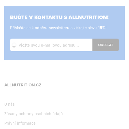
BUĎTE V KONTAKTU S ALLNUTRITION!
Přihlašte se k odběru newsletteru a získejte slevu
!
ODESLAT
ALLNUTRITION.CZ
O nás
Zásady ochrany osobních údajů
Právní informace