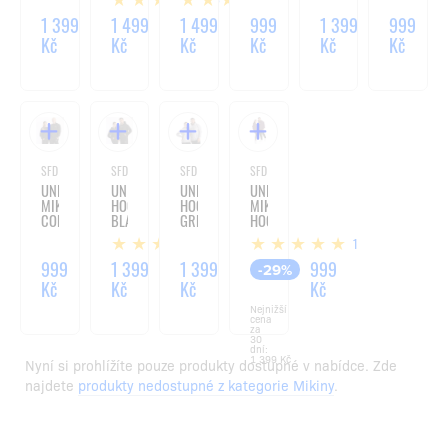
OVERSIZE
BLUE
BLACK
OVERSIZE
BLACK
BEIGE
1 399
1 499
1 499
999
1 399
999
Kč
Kč
Kč
Kč
Kč
Kč
SFD WEAR
SFD WEAR
SFD WEAR
SFD WEAR
UNISEX
UNISEX
UNISEX
UNISEX
MIKINA
HOODIE
HOODIE
MIKINA
CORE
BLACK
GREY
HOODIE
BLACK
CORE
1
1
OVERSIZE
VIOLET
999
1 399
1 399
999
-29%
Kč
Kč
Kč
Kč
Nejnižší
cena
za
30
dní:
1 399 Kč
Nyní si prohlížíte pouze produkty dostupné v nabídce. Zde
najdete
produkty nedostupné z kategorie Mikiny
.