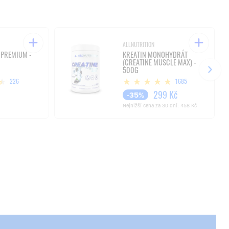
ALLNUTRITION
 PREMIUM -
KREATIN MONOHYDRÁT
(CREATINE MUSCLE MAX) -
500G
226
1685
299 Kč
-35%
Nejnižší cena za 30 dní:
458 Kč