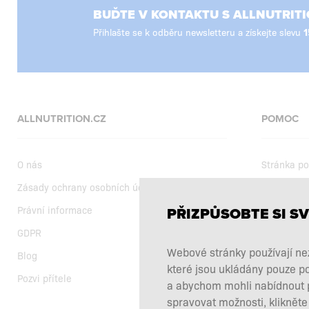
BUĎTE V KONTAKTU S ALLNUTRITI
Přihlašte se k odběru newsletteru a získejte slevu
ALLNUTRITION.CZ
POMOC
O nás
Stránka p
Zásady ochrany osobních údajů
Doprava
Právní informace
Obchodní 
PŘIZPŮSOBTE SI SV
GDPR
Současné 
Webové stránky používají nez
Blog
Výběr dop
které jsou ukládány pouze p
Pozvi přítele
Reklamace 
a abychom mohli nabídnout pe
Zde odsto
spravovat možnosti, klikněte