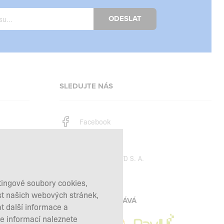
ODESLAT
SLEDUJTE NÁS
Facebook
Instagram
Copyright © 2026
SFD S. A.
tingové soubory cookies,
st našich webových stránek,
PLATBY ZPRACOVÁVÁ
t další informace a
ce informací naleznete