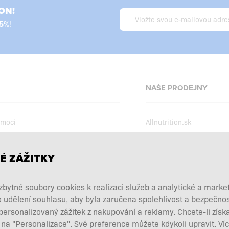
ON!
!
NAŠE PRODEJNY
omoci
Allnutrition.sk
Allnutrition.ro
Allnutrition.hu
podmínky
É ZÁŽITKY
Allnutrition.ua
akce
bytné soubory cookies k realizaci služeb a analytické a marke
Allnutrition.co.uk
lňků
o udělení souhlasu, aby byla zaručena spolehlivost a bezpečno
Allnutrition.de
a vrácení zboží
rsonalizovaný zážitek z nakupování a reklamy. Chcete-li získa
upit od smlouvy
 na "Personalizace". Své preference můžete kdykoli upravit. Ví