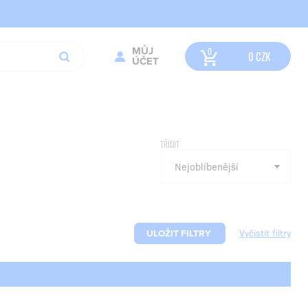
MŮJ
0
CZK
ÚČET
TŘÍDIT
ULOŽIT FILTRY