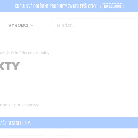
KUPUJ SVÉ OBLÍBENÉ PRODUKTY ZA NEJLEPŠÍ CENY!
PROHLÉDNOUT
VÝROBCI
tví
Odměrky na produkty
KTY
obrazit pouze zprávy
NAŠE BESTSELLERY.