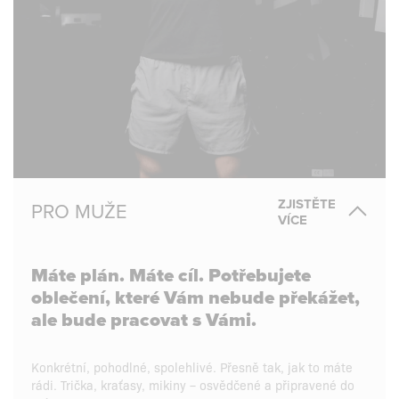
ZJISTĚTE
PRO MUŽE
VÍCE
Máte plán. Máte cíl. Potřebujete
oblečení, které Vám nebude překážet,
ale bude pracovat s Vámi.
Konkrétní, pohodlné, spolehlivé. Přesně tak, jak to máte
rádi. Trička, kraťasy, mikiny – osvědčené a připravené do