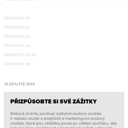
Allnutrition.sk
Allnutrition.ro
Allnutrition.hu
Allnutrition.ua
Allnutrition.co.uk
Allnutrition.de
SLEDUJTE NÁS
PŘIZPŮSOBTE SI SVÉ ZÁŽITKY
Facebook
Webové stránky používají nezbytné soubory cookies
Instagram
k realizaci služeb a analytické a marketingové soubory
Copyright © 2026
SFD S. A.
cookies, které jsou ukládány pouze po udělení souhlasu, aby
byla zaručena spolehlivost a bezpečnost našich webových