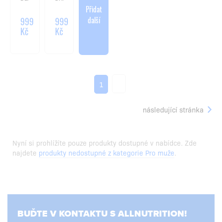
BURGUNDY
Přidat
další
999
999
Kč
Kč
2
1
následující stránka
Nyní si prohlížíte pouze produkty dostupné v nabídce. Zde
najdete
produkty nedostupné z kategorie Pro muže
.
BUĎTE V KONTAKTU S ALLNUTRITION!