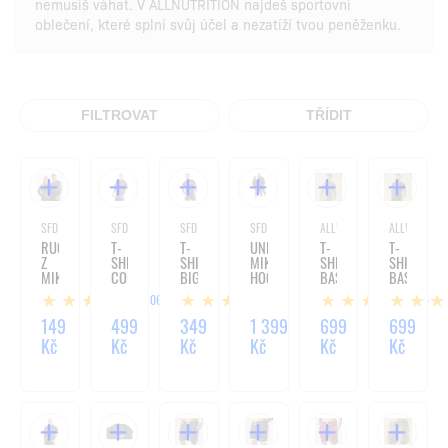
nemusíš váhat. V ALLNUTRITION najdeš sportovní
oblečení, které splní svůj účel a nezatíží tvou peněženku.
FILTROVAT
TŘÍDIT
SFD WEAR
SFD WEAR
SFD WEAR
SFD WEAR
ALLWEAR
ALLWEAR
RUČNÍK
T-
T-
UNISEX
T-
T-
Z
SHIRT
SHIRT
MIKINA
SHIRT
SHIRT
MIKROVLÁKNA
CORE
BIG
HOODIE
BASIC
BASIC
OVERSIZE
LOGO
CORE
OLIVE
BLACK
206
2
4
VIOLET
BLACK
OVERSIZE
BLACK
149
499
349
1 399
699
699
Kč
Kč
Kč
Kč
Kč
Kč