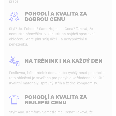
práce.
POHODLÍ A KVALITA ZA
DOBROU CENU
Styl? Je. Pohodlí? Samozřejmost. Cena? Taková, že
nemusíte přemýšlet. V Allnutrition najdeš sportovní
oblečení, které plní svůj účel – a nevyprázdní ti
peněženku.
NA TRÉNINK I NA KAŽDÝ DEN
Posilovna, běh, trénink doma nebo rychlý reset po práci –
toto oblečení je stvořeno pro pohyb a každodenní použití.
Kvalitní materiály, správný střih a žádné kompromisy.
POHODLÍ A KVALITA ZA
NEJLEPŠÍ CENU
Styl? Ano. Komfort? Samozřejmě. Cena? Taková, že