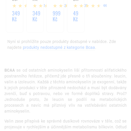
-
-
500G
330
61
52
131
44
500G
400G
ML
349
349
999
49
Kč
Kč
Kč
Kč
Nyní si prohlížíte pouze produkty dostupné v nabídce. Zde
najdete
produkty nedostupné z kategorie Bcaa
.
BCAA
se od ostatních aminokyselin liší přítomností alifatického
postranního řetězce, přičemž jde přesně o tři sloučeniny: leucin,
valin a izoleucin. Každá z těchto aminokyselin je exogenní, takže
k jejich produkci v těle přirozeně nedochází a musí být dodávány
zvenčí, buď s potravou, nebo ve formě doplňků stravy. Proč?
Jednoduše proto, že leucin se podílí na metabolických
procesech a navíc má příznivý vliv na vstřebávání ostatních
aminokyselin.
Valin zase přispívá ke správné dusíkové rovnováze v těle, což se
projevuje v rychlejším a účinnějším metabolismu bílkovin. Odtud