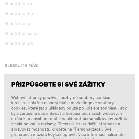
Allnutrition.ro
Allnutrition.hu
Allnutrition.ua
Allnutrition.co.uk
Allnutrition.de
SLEDUJTE NÁS
PŘIZPŮSOBTE SI SVÉ ZÁŽITKY
Facebook
Webové stránky používají nezbytné soubory cookies
Instagram
k realizaci služeb a analytické a marketingové soubory
Copyright © 2026
SFD S. A.
cookies, které jsou ukládány pouze po udělení souhlasu, aby
byla zaručena spolehlivost a bezpečnost našich webových
stránek, a abychom mohli nabídnout personalizovaný zážitek
z nakupování a reklamy. Chcete-li získat další informace a
spravovat možnosti, klikněte na "Personalizace". Své
PLATBY ZPRACOVÁVÁ
preference můžete kdykoli upravit. Více informací naleznete