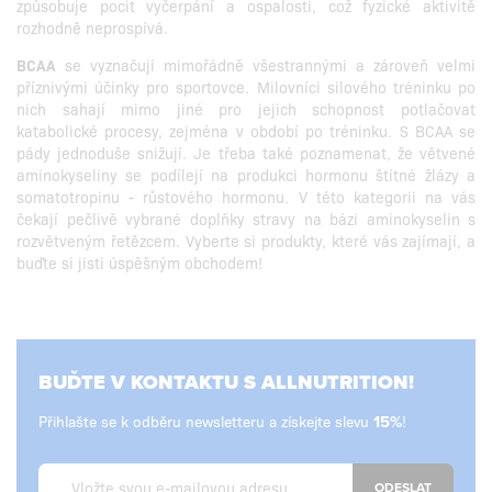
způsobuje pocit vyčerpání a ospalosti, což fyzické aktivitě
rozhodně neprospívá.
BCAA
se vyznačují mimořádně všestrannými a zároveň velmi
příznivými účinky pro sportovce. Milovníci silového tréninku po
nich sahají mimo jiné pro jejich schopnost potlačovat
katabolické procesy, zejména v období po tréninku. S BCAA se
pády jednoduše snižují. Je třeba také poznamenat, že větvené
aminokyseliny se podílejí na produkci hormonu štítné žlázy a
somatotropinu - růstového hormonu. V této kategorii na vás
čekají pečlivě vybrané doplňky stravy na bázi aminokyselin s
rozvětveným řetězcem. Vyberte si produkty, které vás zajímají, a
buďte si jisti úspěšným obchodem!
BUĎTE V KONTAKTU S ALLNUTRITION!
Přihlašte se k odběru newsletteru a získejte slevu
!
ODESLAT