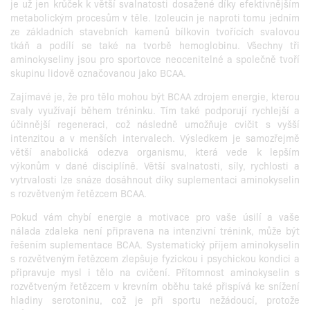
je už jen krůček k větší svalnatosti dosažené díky efektivnějším
metabolickým procesům v těle. Izoleucin je naproti tomu jedním
ze základních stavebních kamenů bílkovin tvořících svalovou
tkáň a podílí se také na tvorbě hemoglobinu. Všechny tři
aminokyseliny jsou pro sportovce neocenitelné a společně tvoří
skupinu lidově označovanou jako BCAA.
Zajímavé je, že pro tělo mohou být BCAA zdrojem energie, kterou
svaly využívají během tréninku. Tím také podporují rychlejší a
účinnější regeneraci, což následně umožňuje cvičit s vyšší
intenzitou a v menších intervalech. Výsledkem je samozřejmě
větší anabolická odezva organismu, která vede k lepším
výkonům v dané disciplíně. Větší svalnatosti, síly, rychlosti a
vytrvalosti lze snáze dosáhnout díky suplementaci aminokyselin
s rozvětveným řetězcem BCAA.
Pokud vám chybí energie a motivace pro vaše úsilí a vaše
nálada zdaleka není připravena na intenzivní trénink, může být
řešením suplementace BCAA. Systematický příjem aminokyselin
s rozvětveným řetězcem zlepšuje fyzickou i psychickou kondici a
připravuje mysl i tělo na cvičení. Přítomnost aminokyselin s
rozvětveným řetězcem v krevním oběhu také přispívá ke snížení
hladiny serotoninu, což je při sportu nežádoucí, protože