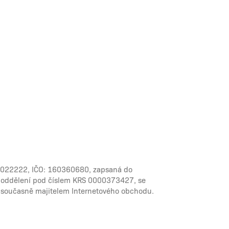
43022222, IČO: 160360680, zapsaná do
ké oddělení pod číslem KRS 0000373427, se
je současně majitelem Internetového obchodu.