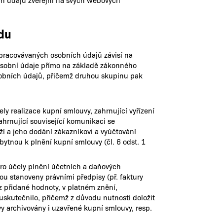
adu
zpracovávaných osobních údajů závisí na
 osobní údaje přímo na základě zákonného
sobních údajů, přičemž druhou skupinu pak
ely realizace kupní smlouvy, zahrnující vyřízení
ahrnující související komunikaci se
í a jeho dodání zákazníkovi a vyúčtování
bytnou k plnění kupní smlouvy (čl. 6 odst. 1
 pro účely plnění účetních a daňových
ou stanoveny právními předpisy (př. faktury
z přidané hodnoty, v platném znění,
uskutečnilo, přičemž z důvodu nutnosti doložit
y archivovány i uzavřené kupní smlouvy, resp.