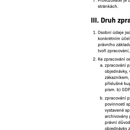
stránkách.
III. Druh zp
Osobní údaje js
konkrétním účel
právního základ
tvoří zpracování
Ke zpracování os
zpracování pr
objednávky, 
zákazníkem, 
příslušné ku
písm. b) GDP
zpracování p
povinností s
vystavené sp
archivovány 
právní důvod
objednávky z