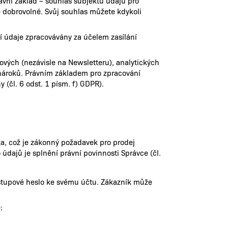
ávní základ – souhlas subjektu údajů pro
je dobrovolné. Svůj souhlas můžete kdykoli
ní údaje zpracovávány za účelem zasílání
vých (nezávisle na Newsletteru), analytických
 nároků. Právním základem pro zpracování
 (čl. 6 odst. 1 písm. f) GDPR).
a, což je zákonný požadavek pro prodej
dajů je splnění právní povinnosti Správce (čl.
ístupové heslo ke svému účtu. Zákazník může
: