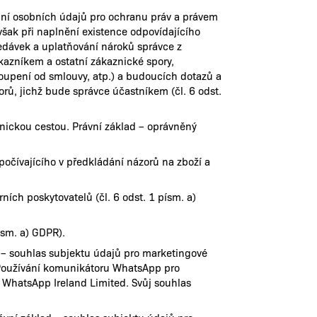
ání osobních údajů pro ochranu práv a právem
šak při naplnění existence odpovídajícího
edávek a uplatňování nároků správce z
azníkem a ostatní zákaznické spory,
toupení od smlouvy, atp.) a budoucích dotazů a
rů, jichž bude správce účastníkem (čl. 6 odst.
nickou cestou. Právní základ – oprávněný
očívajícího v předkládání názorů na zboží a
ch poskytovatelů (čl. 6 odst. 1 písm. a)
ísm. a) GDPR).
 – souhlas subjektu údajů pro marketingové
é. Používání komunikátoru WhatsApp pro
 WhatsApp Ireland Limited. Svůj souhlas