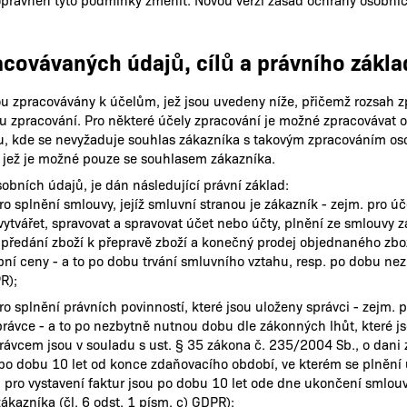
racovávaných údajů, cílů a právního zákl
ou zpracovávány k účelům, jež jsou uvedeny níže, přičemž rozsah 
u zpracování. Pro některé účely zpracování je možné zpracovávat
u, kde se nevyžaduje souhlas zákazníka s takovým zpracováním o
, jež je možné pouze se souhlasem zákazníka.
obních údajů, je dán následující právní základ:
o splnění smlouvy, jejíž smluvní stranou je zákazník - zejm. pro úč
vytvářet, spravovat a spravovat účet nebo účty, plnění ze smlouvy z
předání zboží k přepravě zboží a konečný prodej objednaného zbož
pní ceny - a to po dobu trvání smluvního vztahu, resp. po dobu nez
R);
ro splnění právních povinností, které jsou uloženy správci - zejm.
právce - a to po nezbytně nutnou dobu dle zákonných lhůt, které js
rávcem jsou v souladu s ust. § 35 zákona č. 235/2004 Sb., o dani 
po dobu 10 let od konce zdaňovacího období, ve kterém se plnění 
 pro vystavení faktur jsou po dobu 10 let ode dne ukončení smlouv
ákazníka (čl. 6 odst. 1 písm. c) GDPR);