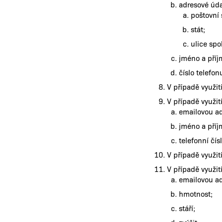
adresové úda
poštovní 
stát;
ulice spo
jméno a příj
číslo telefon
V případě využit
V případě využit
emailovou ad
jméno a příj
telefonní čísl
V případě využi
V případě využit
emailovou ad
hmotnost;
stáří;