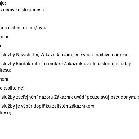
je:
směrové číslo a město;
lu s číslem domu/bytu.
mení;
u.
í služby Newsletter, Zákazník uvádí jen svou emailovou adresu.
í služby kontaktního formuláře Zákazník uvádí následující údaj:
resu;
mení;
o (volitelné).
tí služby zveřejnění názoru Zákazník uvádí pouze svůj pseudonym,
í služby je výběr doplňku zajištěn zákazníkem:
resu;