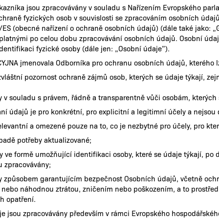
kazníka jsou zpracovávány v souladu s Nařízením Evropského par
hraně fyzických osob v souvislosti se zpracováním osobních údajů
ES (obecné nařízení o ochraně osobních údajů) (dále také jako: „
latnými po celou dobu zpracovávání osobních údajů. Osobní údaje 
entifikaci fyzické osoby (dále jen: „Osobní údaje”).
JNA jmenovala Odborníka pro ochranu osobních údajů, kterého l
vláštní pozornost ochraně zájmů osob, kterých se údaje týkají, ze
 v souladu s právem, řádně a transparentně vůči osobám, kterých s
í údajů je pro konkrétní, pro explicitní a legitimní účely a nejsou
elevantní a omezené pouze na to, co je nezbytné pro účely, pro kte
ípadě potřeby aktualizované;
ve formě umožňující identifikaci osoby, které se údaje týkají, po d
ou zpracovávány;
y způsobem garantujícím bezpečnost Osobních údajů, včetně och
 nebo náhodnou ztrátou, zničením nebo poškozením, a to prostře
h opatření.
e jsou zpracovávány především v rámci Evropského hospodářského p