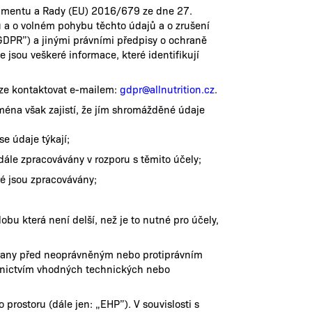
lamentu a Rady (EU) 2016/679 ze dne 27.
 a o volném pohybu těchto údajů a o zrušení
GDPR”) a jinými právními předpisy o ochraně
jsou veškeré informace, které identifikují
ze kontaktovat e-mailem:
gdpr@allnutrition.cz
.
jména však zajistí, že jím shromážděné údaje
e údaje týkají;
 dále zpracovávány v rozporu s těmito účely;
ré jsou zpracovávány;
obu která není delší, než je to nutné pro účely,
rany před neoprávněným nebo protiprávním
dnictvím vhodných technických nebo
rostoru (dále jen: „EHP”). V souvislosti s