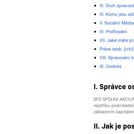
III. Druh zpraco
IV. Komu jsou sd
V. Sociální Média
VI. Profilování
VII. Jaké máte p
Práva osob, jichž
VIII. Spravování 
IX. Cookies
I. Správce 
SFD SPÓŁKA AKCYJNA
rejstříku podnikat
základním kapitálem
II. Jak je p