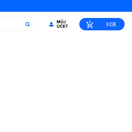
MŮJ
0
CZK
ÚČET