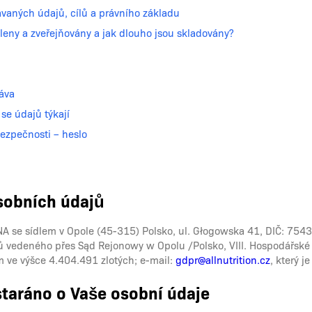
vávaných údajů, cílů a právního základu
íleny a zveřejňovány a jak dlouho jsou skladovány?
ráva
 se údajů týkají
bezpečnosti – heslo
osobních údajů
 se sídlem v Opole (45-315) Polsko, ul. Głogowska 41, DIČ: 75
elů vedeného přes Sąd Rejonowy w Opolu /Polsko, VIII. Hospodářs
 ve výšce 4.404.491 zlotých; e-mail:
gdpr@allnutrition.cz
, který 
ostaráno o Vaše osobní údaje