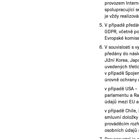
provozem Intern
spolupracující 
je vždy realizo
V případě předá
GDPR, včetně po
Evropské komise
V souvislosti s
předány do násled
Jižní Korea, Jap
uvedených třetíc
v případě Spojen
úrovně ochrany 
v případě USA –
parlamentu a Ra
údajů mezi EU a
v případě Chile,
smluvní doložky
prováděcím rozh
osobních údajů 
Provozovatel je