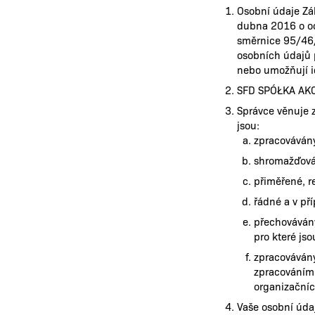
Osobní údaje Zá
dubna 2016 o oc
směrnice 95/46/
osobních údajů p
nebo umožňují id
SFD SPÓŁKA AKCY
Správce věnuje z
jsou:
zpracovávány
shromažďován
přiměřené, r
řádné a v př
přechovávány 
pro které js
zpracováván
zpracováním
organizačníc
Vaše osobní údaj