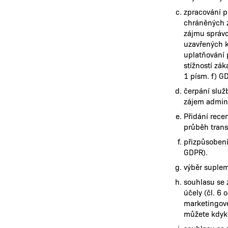
zpracování p
chráněných z
zájmu správc
uzavřených k
uplatňování 
stížností zá
1 písm. f) G
čerpání služ
zájem adminis
Přidání rece
průběh trans
přizpůsobení
GDPR).
výběr supleme
souhlasu se 
účely (čl. 6
marketingové
můžete kdyko