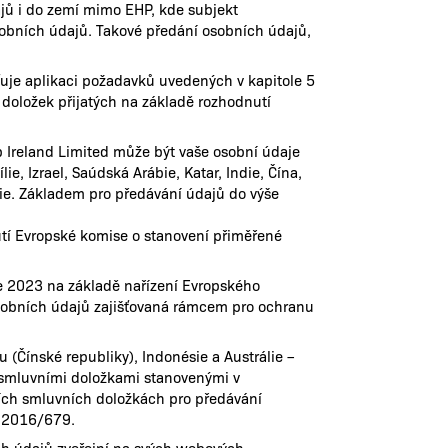
ů i do zemí mimo EHP, kde subjekt
sobních údajů. Takové předání osobních údajů,
uje aplikaci požadavků uvedených v kapitole 5
doložek přijatých na základě rozhodnutí
 Ireland Limited může být vaše osobní údaje
ie, Izrael, Saúdská Arábie, Katar, Indie, Čína,
lie. Základem pro předávání údajů do výše
nutí Evropské komise o stanovení přiměřené
e 2023 na základě nařízení Evropského
sobních údajů zajišťovaná rámcem pro ochranu
u (Čínské republiky), Indonésie a Austrálie –
i smluvními doložkami stanovenými v
ích smluvních doložkách pro předávání
) 2016/679.
ch údajů zveřejní na svých webových