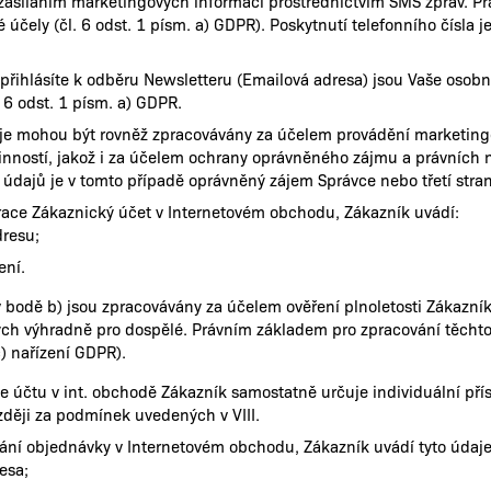
zasíláním marketingových informací prostřednictvím SMS zpráv. Pr
 účely (čl. 6 odst. 1 písm. a) GDPR). Poskytnutí telefonního čísla 
 přihlásíte k odběru Newsletteru (Emailová adresa) jsou Vaše osob
. 6 odst. 1 písm. a) GDPR.
je mohou být rovněž zpracovávány za účelem provádění marketingo
 činností, jakož i za účelem ochrany oprávněného zájmu a právních
údajů je v tomto případě oprávněný zájem Správce nebo třetí strany
trace Zákaznický účet v Internetovém obchodu, Zákazník uvádí:
resu;
ení.
 bodě b) jsou zpracovávány za účelem ověření plnoletosti Zákazník
ch výhradně pro dospělé. Právním základem pro zpracování těchto ú
c) nařízení GDPR).
e účtu v int. obchodě Zákazník samostatně určuje individuální př
zději za podmínek uvedených v VIII.
ání objednávky v Internetovém obchodu, Zákazník uvádí tyto údaje
esa;