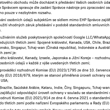
etového obchodu může docházet k předávání Vašich osobních údaj
se Správcem spravuje dle zadání Správce nástroje pro zpracování o
váno pouze v nezbytném rozsahu.
vání osobních údajů subjektům se sídlem mimo EHP Správce zajišť
užití vhodných záruk předávání v podobě standardních smluvních 
.
 využíváním služeb poskytovaných společností Google LLC/WhatsApp
ujících třetích zemí: Spojené království, Kanada, USA, Chile, Brazíl
onsko, Singapur, Tchaj-wan (Čínská republika), Indonésie a Austrá
h zemí je:
ého království, Kanady, Izraele, Japonska a Jižní Koreje – rozhod
osobních údajů v každé z výše uvedených třetích zemí;
 prováděcí rozhodnutí Komise (EU) 2023/1795 ze dne 10. červenc
dy (EU) 2016/679, kterým se stanoví přiměřená úroveň ochrany o
 USA;
 Brazílie, Saúdské Arábie, Kataru, Indie, Číny, Singapuru, Tchaj-wan
 zajišťující odpovídající úroveň ochrany v souladu se standardním
odnutí Komise (EU) 2021/914 ze dne 4. června 2021 o standardn
do třetích zemí podle nařízení Evropského parlamentu a Rady (EU
 oprávněn tyto podmínky změnit. Novou verzi zásad ochrany osobní