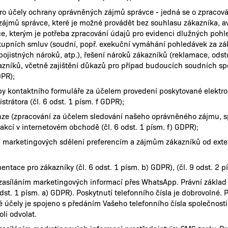
ro účely ochrany oprávněných zájmů správce - jedná se o zpracov
ájmů správce, které je možné provádět bez souhlasu zákazníka, av
e, kterým je potřeba zpracování údajů pro evidenci dlužných pohl
upních smluv (soudní, popř. exekuční vymáhání pohledávek za zák
pojistných nároků, atp.), řešení nároků zákazníků (reklamace, ods
kazníků, včetně zajištění důkazů pro případ budoucích soudních spo
DPR);
by kontaktního formuláře za účelem provedení poskytované elektro
trátora (čl. 6 odst. 1 písm. f GDPR);
nze (zpracování za účelem sledování našeho oprávněného zájmu, sp
akcí v internetovém obchodě (čl. 6 odst. 1 písm. f) GDPR);
 marketingových sdělení preferencím a zájmům zákazníků od externí
ntace pro zákazníky (čl. 6 odst. 1 písm. b) GDPR), (čl. 9 odst. 2 p
zasíláním marketingových informací přes WhatsApp. Právní základ
 odst. 1 písm. a) GDPR). Poskytnutí telefonního čísla je dobrovoln
 účely je spojeno s předáním Vašeho telefonního čísla společnosti
li odvolat.