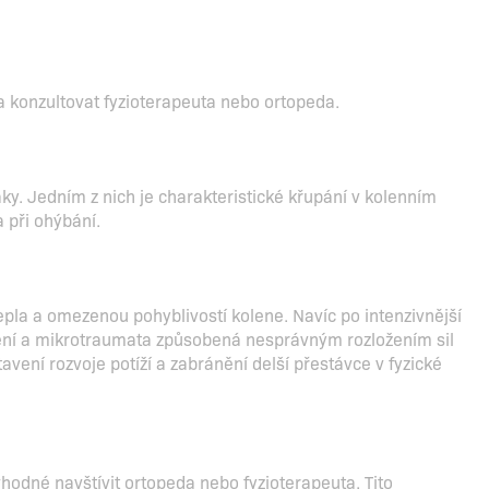
u a konzultovat fyzioterapeuta nebo ortopeda.
ky. Jedním z nich je charakteristické křupání v kolenním
 při ohýbání.
tepla a omezenou pohyblivostí kolene. Navíc po intenzivnější
ížení a mikrotraumata způsobená nesprávným rozložením sil
vení rozvoje potíží a zabránění delší přestávce v fyzické
 vhodné navštívit ortopeda nebo fyzioterapeuta. Tito