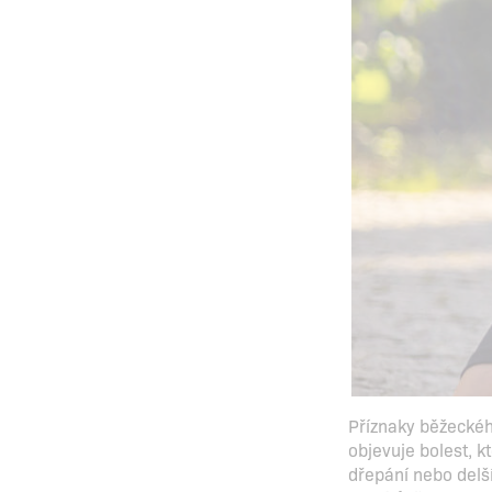
Příznaky běžeckého
objevuje bolest, k
dřepání nebo delší