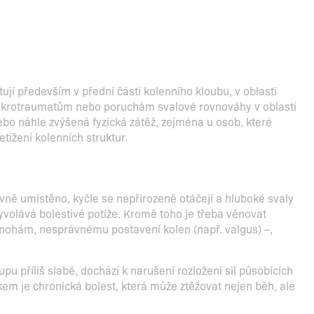
ují především v přední části kolenního kloubu, v oblasti
ikrotraumatům nebo poruchám svalové rovnováhy v oblasti
 nebo náhle zvýšená fyzická zátěž, zejména u osob, které
tížení kolenních struktur.
vně umístěno, kyčle se nepřirozeně otáčejí a hluboké svaly
vyvolává bolestivé potíže. Kromě toho je třeba věnovat
nohám, nesprávnému postavení kolen (např. valgus) –,
upu příliš slabé, dochází k narušení rozložení sil působících
kem je chronická bolest, která může ztěžovat nejen běh, ale