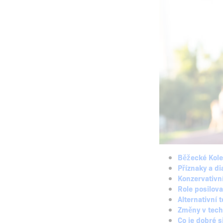
Běžecké Kole
Příznaky a d
Konzervativn
Role posilova
Alternativní 
Změny v tech
Co je dobré 