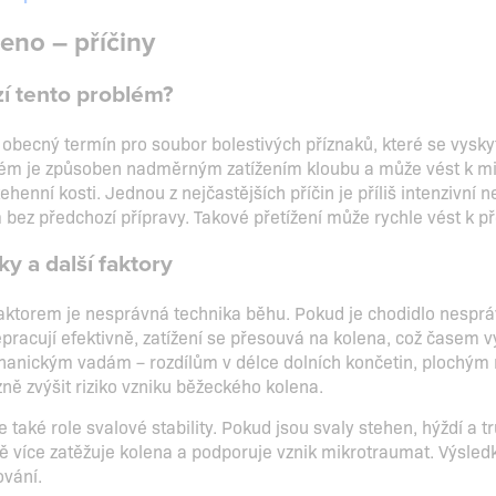
eno – příčiny
í tento problém?
obecný termín pro soubor bolestivých příznaků, které se vyskyt
blém je způsoben nadměrným zatížením kloubu a může vést k m
ehenní kosti. Jednou z nejčastějších příčin je příliš intenzivní
 bez předchozí přípravy. Takové přetížení může rychle vést k pře
y a další faktory
faktorem je nesprávná technika běhu. Pokud je chodidlo nesprá
nepracují efektivně, zatížení se přesouvá na kolena, což časem 
anickým vadám – rozdílům v délce dolních končetin, plochým 
ně zvýšit riziko vzniku běžeckého kolena.
 také role svalové stability. Pokud jsou svaly stehen, hýždí a tr
ště více zatěžuje kolena a podporuje vznik mikrotraumat. Výsled
ování.