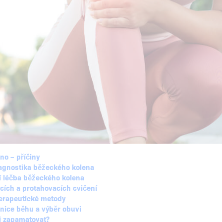
no – příčiny
iagnostika běžeckého kolena
í léčba běžeckého kolena
cích a protahovacích cvičení
terapeutické metody
nice běhu a výběr obuvi
si zapamatovat?