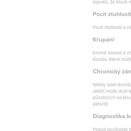
signálů, že kloub 
Pocit ztuhlost
Pocit ztuhlosti a 
Křupání
Kromě bolesti a zt
kloubu, které může
Chronický zán
Někdy také dochází
zátěži může dojít
působících na klou
aktivitě.
Diagnostika k
Pokud pociťujete b