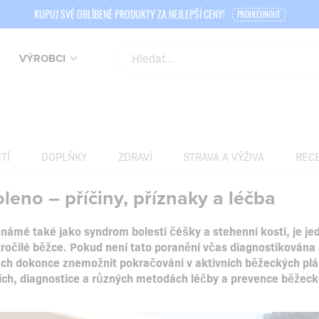
KUPUJ SVÉ OBLÍBENÉ PRODUKTY ZA NEJLEPŠÍ CENY!
PROHLÉDNOUT
VÝROBCI
TÍ
DOPLŇKY
ZDRAVÍ
STRAVA A VÝŽIVA
REC
leno – příčiny, příznaky a léčba
námé také jako syndrom bolesti čéšky a stehenní kosti, je jed
okročilé běžce. Pokud není tato poranění včas diagnostikována 
ch dokonce znemožnit pokračování v aktivních běžeckých plá
cích, diagnostice a různých metodách léčby a prevence běžeckéh