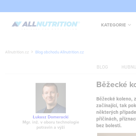
KATEGORIE
Allnutrition.cz
Blog obchodu Allnutrition.cz
BLOG
HUBNU
Běžecké ko
Běžecké koleno, z
začínající, tak p
některých případe
Łukasz Domeracki
příčinách, přízna
Mgr. inž. v oboru technologie
bez bolesti.
potravin a výži