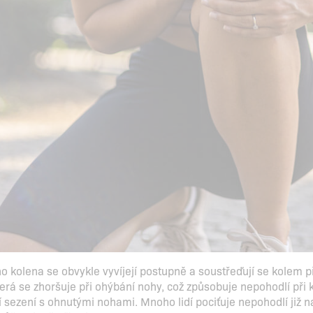
 kolena se obvykle vyvíjejí postupně a soustřeďují se kolem př
terá se zhoršuje při ohýbání nohy, což způsobuje nepohodlí při
 sezení s ohnutými nohami. Mnoho lidí pociťuje nepohodlí již n