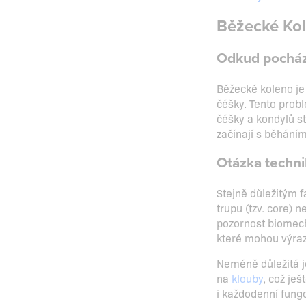
Běžecké Kol
Odkud pocház
Běžecké koleno je 
čéšky. Tento pro
čéšky a kondylů st
začínají s běháním
Otázka technik
Stejně důležitým 
trupu (tzv. core) 
pozornost biomech
které mohou výraz
Neméně důležitá je
na
klouby
, což je
i každodenní fung