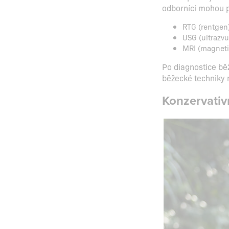
odborníci mohou př
RTG (rentgen
USG (ultrazvu
MRI (magneti
Po diagnostice běž
běžecké techniky 
Konzervativ