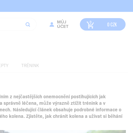
MŮJ
0
CZK
ÚČET
EPTY
TRÉNINK
ním z nejčastějších onemocnění postihujících jak
a správně léčena, může výrazně ztížit trénink a v
nech. Následující článek obsahuje podrobné informace o
o kolena. Zjistěte, jak chránit kolena a užívat si běhání