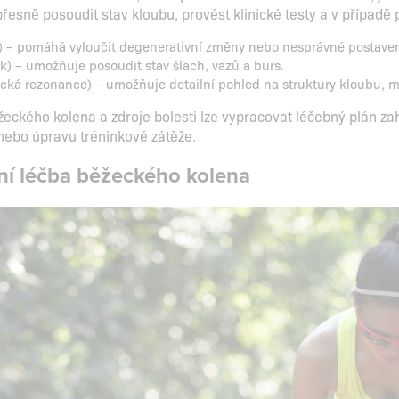
esně posoudit stav kloubu, provést klinické testy a v případě po
) – pomáhá vyloučit degenerativní změny nebo nesprávné postavení
k) – umožňuje posoudit stav šlach, vazů a burs.
cká rezonance) – umožňuje detailní pohled na struktury kloubu, m
eckého kolena a zdroje bolesti lze vypracovat léčebný plán zahr
nebo úpravu tréninkové zátěže.
ní léčba běžeckého kolena