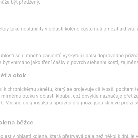
může být přetížený.
i
někdy také nestability v oblasti kolene často nutí omezit aktivit
uhlosti se u mnoha pacientů vyskytují i další doprovodné přízna
 být vnímáno jako tření čéšky o povrch stehenní kosti, zejména
ět a otok
 k chronickému zánětu, který se projevuje citlivostí, pocitem 
 k mírnému otoku v oblasti kloubu, což obvykle naznačuje přet
b. Včasná diagnostika a správná diagnóza jsou klíčové pro zasta
olena běžce
olest v oblasti kolena, která přetrvává déle než několik dní, je