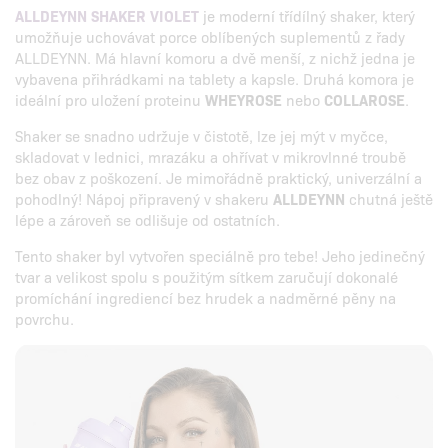
ALLDEYNN SHAKER VIOLET
je moderní třídílný shaker, který
umožňuje uchovávat porce oblíbených suplementů z řady
ALLDEYNN. Má hlavní komoru a dvě menší, z nichž jedna je
vybavena přihrádkami na tablety a kapsle. Druhá komora je
ideální pro uložení proteinu
WHEYROSE
nebo
COLLAROSE
.
Shaker se snadno udržuje v čistotě, lze jej mýt v myčce,
skladovat v lednici, mrazáku a ohřívat v mikrovlnné troubě
bez obav z poškození. Je mimořádně praktický, univerzální a
pohodlný! Nápoj připravený v shakeru
ALLDEYNN
chutná ještě
lépe a zároveň se odlišuje od ostatních.
Tento shaker byl vytvořen speciálně pro tebe! Jeho jedinečný
tvar a velikost spolu s použitým sítkem zaručují dokonalé
promíchání ingrediencí bez hrudek a nadměrné pěny na
povrchu.