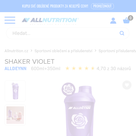
KUPUJ SVÉ OBLÍBENÉ PRODUKTY ZA NEJLEPŠÍ CENY!
PROHLÉDNOUT
Allnutrition.cz
Sportovní oblečení a příslušenství
Sportovní příslušenstv
SHAKER VIOLET
ALLDEYNN
600ml+350ml
4,70 z 30 názorů