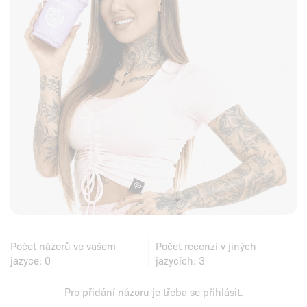
Počet názorů ve vašem
Počet recenzí v jiných
jazyce:
0
jazycích:
3
Pro přidání názoru je třeba se
přihlásit
.