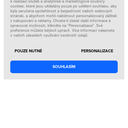
k realizaci služeb a analytické a marketingové soubory
cookies, které jsou ukládány pouze po udělení souhlasu, aby
byla zaručena spolehlivost a bezpečnost našich webových
Allnutrition.sk
stránek, a abychom mohli nabídnout personalizovaný zážitek
z nakupování a reklamy. Chcete-li získat další informace a
Allnutrition.ro
spravovat možnosti, klikněte na "Personalizace". Své
preference můžete kdykoli upravit. Více informací naleznete
Allnutrition.hu
v našich zásadách využívání osobních údajů.
Allnutrition.ua
POUZE NUTNÉ
PERSONALIZACE
Allnutrition.co.uk
Allnutrition.de
SOUHLASÍM
SLEDUJTE NÁS
Facebook
Instagram
Copyright © 2026
SFD S. A.