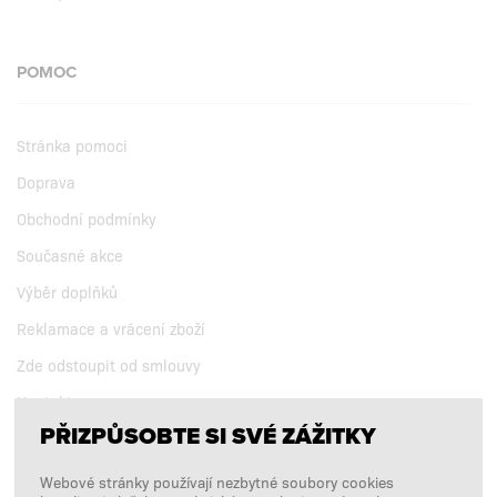
POMOC
Stránka pomoci
Doprava
Obchodní podmínky
Současné akce
Výběr doplňků
Reklamace a vrácení zboží
Zde odstoupit od smlouvy
Kontakt
PŘIZPŮSOBTE SI SVÉ ZÁŽITKY
Webové stránky používají nezbytné soubory cookies
NAŠE PRODEJNY