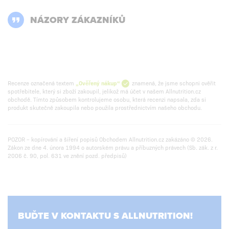
NÁZORY ZÁKAZNÍKŮ
Recenze označená textem
„Ověřený nákup“
znamená, že jsme schopni ověřit
spotřebitele, který si zboží zakoupil, jelikož má účet v našem Allnutrition.cz
obchodě. Tímto způsobem kontrolujeme osobu, která recenzi napsala, zda si
produkt skutečně zakoupila nebo použila prostřednictvím našeho obchodu.
POZOR – kopírování a šíření popisů Obchodem Allnutrition.cz zakázáno © 2026.
Zákon ze dne 4. února 1994 o autorském právu a příbuzných právech (Sb. zák. z r.
2006 č. 90, pol. 631 ve znění pozd. předpisů)
BUĎTE V KONTAKTU S ALLNUTRITION!