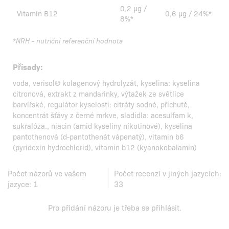
0,2 µg /
Vitamín B12
0,6 µg / 24%*
8%*
*NRH - nutriční referenční hodnota
Přísady:
voda, verisol® kolagenový hydrolyzát, kyselina: kyselina
citronová, extrakt z mandarinky, výtažek ze světlice
barvířské, regulátor kyselosti: citráty sodné, příchutě,
koncentrát šťávy z černé mrkve, sladidla: acesulfam k,
sukralóza., niacin (amid kyseliny nikotinové), kyselina
pantothenová (d-pantothenát vápenatý), vitamin b6
(pyridoxin hydrochlorid), vitamin b12 (kyanokobalamin)
Počet názorů ve vašem
Počet recenzí v jiných jazycích:
jazyce:
1
33
Pro přidání názoru je třeba se
přihlásit
.