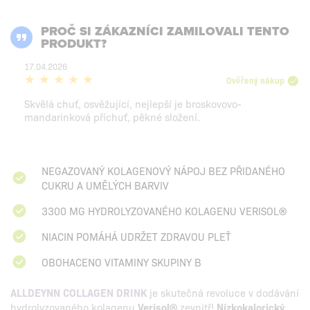
PROČ SI ZÁKAZNÍCI ZAMILOVALI TENTO
PRODUKT?
17.04.2026
Ověřený nákup
Skvělá chuť, osvěžující, nejlepší je broskovovo-
mandarinková příchuť, pěkné složení.
NEGAZOVANÝ KOLAGENOVÝ NÁPOJ BEZ PŘIDANÉHO
CUKRU A UMĚLÝCH BARVIV
3300 MG HYDROLYZOVANÉHO KOLAGENU VERISOL®
NIACIN POMÁHÁ UDRŽET ZDRAVOU PLEŤ
OBOHACENO VITAMINY SKUPINY B
ALLDEYNN COLLAGEN DRINK
je skutečná revoluce v dodávání
hydrolyzovaného kolagenu
Verisol®
zevnitř!
Nízkokalorický