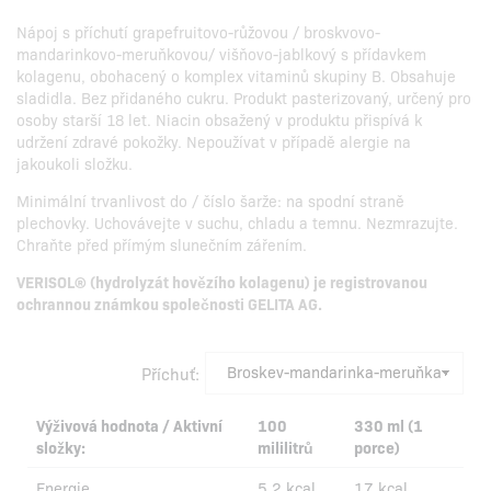
Nápoj s příchutí grapefruitovo-růžovou / broskvovo-
mandarinkovo-meruňkovou/ višňovo-jablkový s přídavkem
kolagenu, obohacený o komplex vitaminů skupiny B. Obsahuje
sladidla. Bez přidaného cukru. Produkt pasterizovaný, určený pro
osoby starší 18 let. Niacin obsažený v produktu přispívá k
udržení zdravé pokožky. Nepoužívat v případě alergie na
jakoukoli složku.
Minimální trvanlivost do / číslo šarže: na spodní straně
plechovky. Uchovávejte v suchu, chladu a temnu. Nezmrazujte.
Chraňte před přímým slunečním zářením.
VERISOL® (hydrolyzát hovězího kolagenu) je registrovanou
ochrannou známkou společnosti GELITA AG.
Příchuť:
Výživová hodnota / Aktivní
100
330 ml (1
složky:
mililitrů
porce)
Energie
5,2 kcal
17 kcal