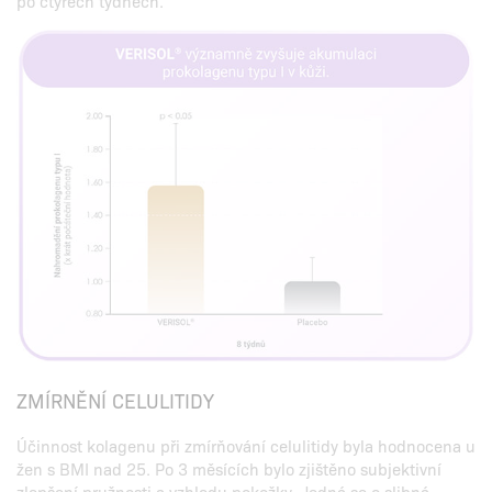
po čtyřech týdnech.
ZMÍRNĚNÍ CELULITIDY
Účinnost kolagenu při zmírňování celulitidy byla hodnocena u
žen s BMI nad 25. Po 3 měsících bylo zjištěno subjektivní
zlepšení pružnosti a vzhledu pokožky. Jedná se o slibná