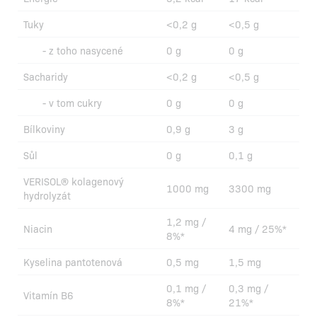
Tuky
<0,2 g
<0,5 g
- z toho nasycené
0 g
0 g
Sacharidy
<0,2 g
<0,5 g
- v tom cukry
0 g
0 g
Bílkoviny
0,9 g
3 g
Sůl
0 g
0,1 g
VERISOL® kolagenový
1000 mg
3300 mg
hydrolyzát
1,2 mg /
Niacin
4 mg / 25%*
8%*
Kyselina pantotenová
0,5 mg
1,5 mg
0,1 mg /
0,3 mg /
Vitamín B6
8%*
21%*