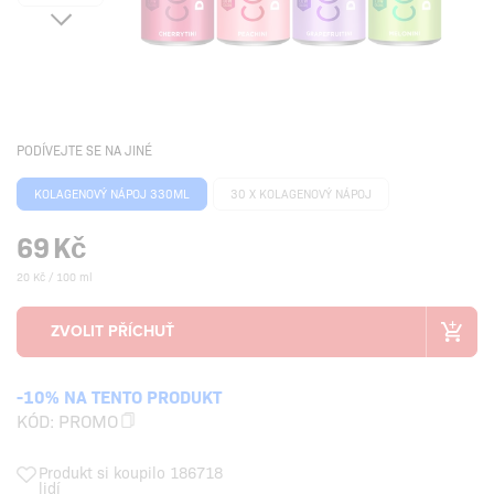
PODÍVEJTE SE NA JINÉ
KOLAGENOVÝ NÁPOJ 330ML
30 X KOLAGENOVÝ NÁPOJ
69
Kč
20 Kč / 100 ml
-10% NA TENTO PRODUKT
KÓD:
PROMO
Produkt si koupilo 186718
lidí