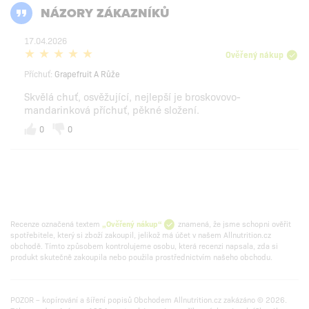
NÁZORY ZÁKAZNÍKŮ
17.04.2026
Ověřený nákup
Příchuť:
Grapefruit A Růže
Skvělá chuť, osvěžující, nejlepší je broskovovo-
mandarinková příchuť, pěkné složení.
0
0
Recenze označená textem
„Ověřený nákup“
znamená, že jsme schopni ověřit
spotřebitele, který si zboží zakoupil, jelikož má účet v našem Allnutrition.cz
obchodě. Tímto způsobem kontrolujeme osobu, která recenzi napsala, zda si
produkt skutečně zakoupila nebo použila prostřednictvím našeho obchodu.
POZOR – kopírování a šíření popisů Obchodem Allnutrition.cz zakázáno © 2026.