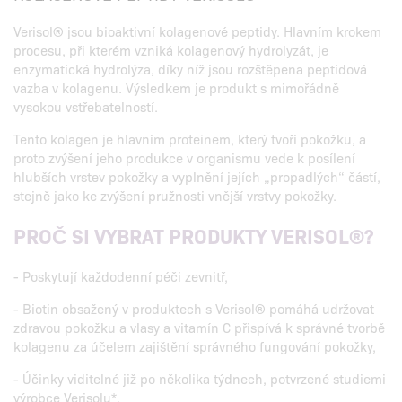
Verisol® jsou bioaktivní kolagenové peptidy. Hlavním krokem
procesu, při kterém vzniká kolagenový hydrolyzát, je
enzymatická hydrolýza, díky níž jsou rozštěpena peptidová
vazba v kolagenu. Výsledkem je produkt s mimořádně
vysokou vstřebatelností.
Tento kolagen je hlavním proteinem, který tvoří pokožku, a
proto zvýšení jeho produkce v organismu vede k posílení
hlubších vrstev pokožky a vyplnění jejích „propadlých“ částí,
stejně jako ke zvýšení pružnosti vnější vrstvy pokožky.
PROČ SI VYBRAT PRODUKTY VERISOL®?
- Poskytují každodenní péči zevnitř,
- Biotin obsažený v produktech s Verisol® pomáhá udržovat
zdravou pokožku a vlasy a vitamín C přispívá k správné tvorbě
kolagenu za účelem zajištění správného fungování pokožky,
- Účinky viditelné již po několika týdnech, potvrzené studiemi
výrobce Verisolu*.