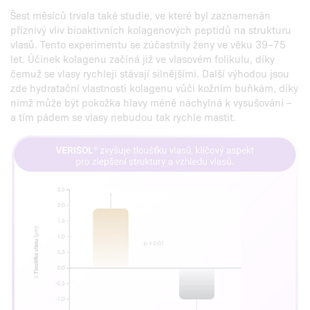
Šest měsíců trvala také studie, ve které byl zaznamenán
příznivý vliv bioaktivních kolagenových peptidů na strukturu
vlasů. Tento experimentu se zúčastnily ženy ve věku 39–75
let. Účinek kolagenu začíná již ve vlasovém folikulu, díky
čemuž se vlasy rychleji stávají silnějšími. Další výhodou jsou
zde hydratační vlastnosti kolagenu vůči kožním buňkám, díky
nimž může být pokožka hlavy méně náchylná k vysušování –
a tím pádem se vlasy nebudou tak rychle mastit.