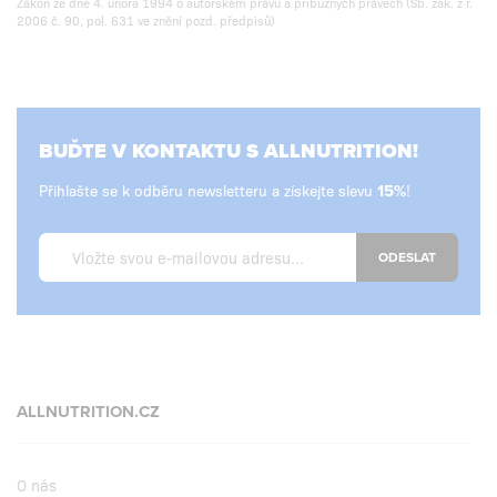
Zákon ze dne 4. února 1994 o autorském právu a příbuzných právech (Sb. zák. z r.
2006 č. 90, pol. 631 ve znění pozd. předpisů)
BUĎTE V KONTAKTU S ALLNUTRITION!
Přihlašte se k odběru newsletteru a získejte slevu
!
ODESLAT
ALLNUTRITION.CZ
O nás