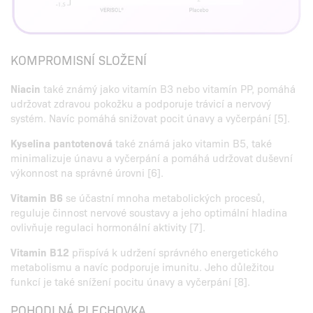
KOMPROMISNÍ SLOŽENÍ
Niacin
také známý jako vitamín B3 nebo vitamín PP, pomáhá
udržovat zdravou pokožku a podporuje trávicí a nervový
systém. Navíc pomáhá snižovat pocit únavy a vyčerpání [5].
Kyselina pantotenová
také známá jako vitamin B5, také
minimalizuje únavu a vyčerpání a pomáhá udržovat duševní
výkonnost na správné úrovni [6].
Vitamin B6
se účastní mnoha metabolických procesů,
reguluje činnost nervové soustavy a jeho optimální hladina
ovlivňuje regulaci hormonální aktivity [7].
Vitamin B12
přispívá k udržení správného energetického
metabolismu a navíc podporuje imunitu. Jeho důležitou
funkcí je také snížení pocitu únavy a vyčerpání [8].
POHODLNÁ PLECHOVKA