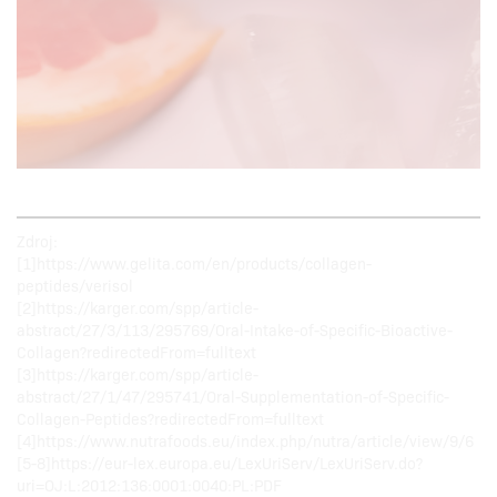
Zdroj:
[1]https://www.gelita.com/en/products/collagen-
peptides/verisol
[2]https://karger.com/spp/article-
abstract/27/3/113/295769/Oral-Intake-of-Specific-Bioactive-
Collagen?redirectedFrom=fulltext
[3]https://karger.com/spp/article-
abstract/27/1/47/295741/Oral-Supplementation-of-Specific-
Collagen-Peptides?redirectedFrom=fulltext
[4]https://www.nutrafoods.eu/index.php/nutra/article/view/9/6
[5-8]https://eur-lex.europa.eu/LexUriServ/LexUriServ.do?
uri=OJ:L:2012:136:0001:0040:PL:PDF