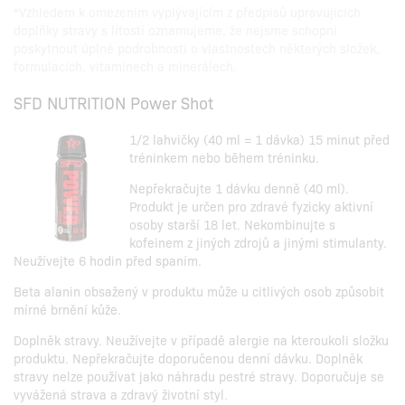
*Vzhledem k omezením vyplývajícím z předpisů upravujících
doplňky stravy s lítostí oznamujeme, že nejsme schopni
poskytnout úplné podrobnosti o vlastnostech některých složek,
formulacích, vitamínech a minerálech.
SFD NUTRITION Power Shot
1/2 lahvičky (40 ml = 1 dávka) 15 minut před
tréninkem nebo během tréninku.
Nepřekračujte 1 dávku denně (40 ml).
Produkt je určen pro zdravé fyzicky aktivní
osoby starší 18 let. Nekombinujte s
kofeinem z jiných zdrojů a jinými stimulanty.
Neužívejte 6 hodin před spaním.
Beta alanin obsažený v produktu může u citlivých osob způsobit
mírné brnění kůže.
Doplněk stravy. Neužívejte v případě alergie na kteroukoli složku
produktu. Nepřekračujte doporučenou denní dávku. Doplněk
stravy nelze používat jako náhradu pestré stravy. Doporučuje se
vyvážená strava a zdravý životní styl.