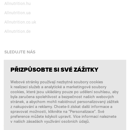
Allnutrition.hu
Allnutrition.ua
Allnutrition.co.uk
Allnutrition.de
SLEDUJTE NÁS
PŘIZPŮSOBTE SI SVÉ ZÁŽITKY
Facebook
Webové stránky používají nezbytné soubory cookies
Instagram
k realizaci služeb a analytické a marketingové soubory
Copyright © 2026
SFD S. A.
cookies, které jsou ukládány pouze po udělení souhlasu, aby
byla zaručena spolehlivost a bezpečnost našich webových
stránek, a abychom mohli nabídnout personalizovaný zážitek
z nakupování a reklamy. Chcete-li získat další informace a
spravovat možnosti, klikněte na "Personalizace". Své
PLATBY ZPRACOVÁVÁ
preference můžete kdykoli upravit. Více informací naleznete
v našich zásadách využívání osobních údajů.