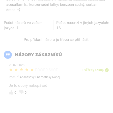
acesulfam k., konzervační látky: benzoan sodný, sorban
draselný
Počet názorů ve vašem
Počet recenzí v jiných jazycích:
jazyce:
1
16
Pro přidání názoru je třeba se
přihlásit
.
NÁZORY ZÁKAZNÍKŮ
28.07.2026
POWER SHOT
Ověřený nákup
Příchuť:
Ananasový Energetický Nápoj
Je to dobrý nakopávač
0
0