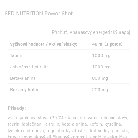
SFD NUTRITION Power Shot
Příchuť:
Ananasový energetický nápoj
Výživová hodnota / Aktivní složky:
40 ml (1 porce)
Taurin
1000 mg
Jablečnan l-citrulin
1000 mg
Beta-alanina
800 mg
Bezvodý kofein
200 mg
Přísady:
voda, jablečná šťáva (20 %) z koncentrované jablečné šťávy,
taurin, jablečnan l-citrulin, beta-alanina, kofein, kyselina:
kyselina citronová, regulátor kyselosti: citrát sodný, příchutě,
barva: amoniakový siřičitanový karamel, sladidla: sukralóza,