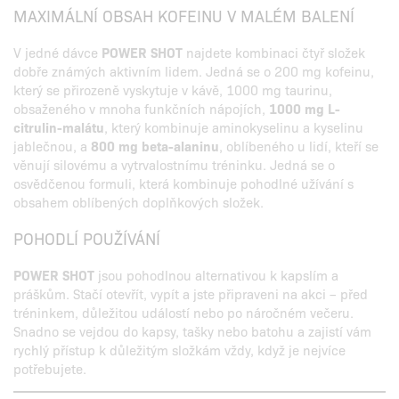
MAXIMÁLNÍ OBSAH KOFEINU V MALÉM BALENÍ
V jedné dávce
POWER SHOT
najdete kombinaci čtyř složek
dobře známých aktivním lidem. Jedná se o 200 mg kofeinu,
který se přirozeně vyskytuje v kávě, 1000 mg taurinu,
obsaženého v mnoha funkčních nápojích,
1000 mg L-
citrulin-malátu
, který kombinuje aminokyselinu a kyselinu
jablečnou, a
800 mg beta-alaninu
, oblíbeného u lidí, kteří se
věnují silovému a vytrvalostnímu tréninku. Jedná se o
osvědčenou formuli, která kombinuje pohodlné užívání s
obsahem oblíbených doplňkových složek.
POHODLÍ POUŽÍVÁNÍ
POWER SHOT
jsou pohodlnou alternativou k kapslím a
práškům. Stačí otevřít, vypít a jste připraveni na akci – před
tréninkem, důležitou událostí nebo po náročném večeru.
Snadno se vejdou do kapsy, tašky nebo batohu a zajistí vám
rychlý přístup k důležitým složkám vždy, když je nejvíce
potřebujete.