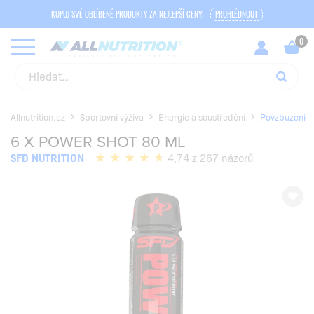
KUPUJ SVÉ OBLÍBENÉ PRODUKTY ZA NEJLEPŠÍ CENY!
PROHLÉDNOUT
Allnutrition.cz
Sportovní výživa
Energie a soustředění
Povzbuzení
6 X POWER SHOT 80 ML
SFD NUTRITION
4,74 z 267 názorů