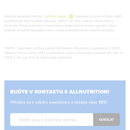
Recenze označená textem
„Ověřený nákup“
znamená, že jsme schopni ověřit
spotřebitele, který si zboží zakoupil, jelikož má účet v našem Allnutrition.cz
obchodě. Tímto způsobem kontrolujeme osobu, která recenzi napsala, zda si
produkt skutečně zakoupila nebo použila prostřednictvím našeho obchodu.
POZOR – kopírování a šíření popisů Obchodem Allnutrition.cz zakázáno © 2026.
Zákon ze dne 4. února 1994 o autorském právu a příbuzných právech (Sb. zák. z r.
2006 č. 90, pol. 631 ve znění pozd. předpisů)
BUĎTE V KONTAKTU S ALLNUTRITION!
Přihlašte se k odběru newsletteru a získejte slevu
!
ODESLAT