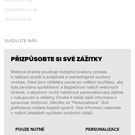
Allnutrition.co.uk
Allnutrition.de
SLEDUJTE NÁS
PŘIZPŮSOBTE SI SVÉ ZÁŽITKY
Facebook
Webové stránky používají nezbytné soubory cookies
Instagram
k realizaci služeb a analytické a marketingové soubory
Copyright © 2026
SFD S. A.
cookies, které jsou ukládány pouze po udělení souhlasu, aby
byla zaručena spolehlivost a bezpečnost našich webových
stránek, a abychom mohli nabídnout personalizovaný zážitek
z nakupování a reklamy. Chcete-li získat další informace a
spravovat možnosti, klikněte na "Personalizace". Své
PLATBY ZPRACOVÁVÁ
preference můžete kdykoli upravit. Více informací naleznete
v našich zásadách využívání osobních údajů.
POUZE NUTNÉ
PERSONALIZACE