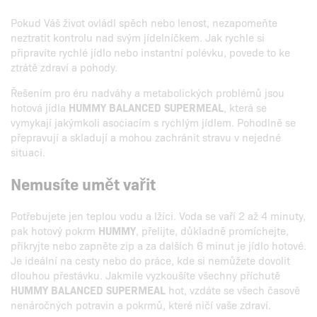
Pokud Váš život ovládl spěch nebo lenost, nezapomeňte
neztratit kontrolu nad svým jídelníčkem. Jak rychle si
připravíte rychlé jídlo nebo instantní polévku, povede to ke
ztrátě zdraví a pohody.
Řešením pro éru nadváhy a metabolických problémů jsou
hotová jídla
HUMMY BALANCED SUPERMEAL
, která se
vymykají jakýmkoli asociacím s rychlým jídlem. Pohodlně se
přepravují a skladují a mohou zachránit stravu v nejedné
situaci.
Nemusíte umět vařit
Potřebujete jen teplou vodu a lžíci. Voda se vaří 2 až 4 minuty,
pak hotový pokrm
HUMMY
, přelijte, důkladně promíchejte,
přikryjte nebo zapněte zip a za dalších 6 minut je jídlo hotové.
Je ideální na cesty nebo do práce, kde si nemůžete dovolit
dlouhou přestávku. Jakmile vyzkoušíte všechny příchutě
HUMMY BALANCED SUPERMEAL
hot, vzdáte se všech časově
nenáročných potravin a pokrmů, které ničí vaše zdraví.