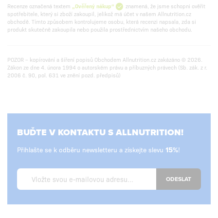
Recenze označená textem
„Ověřený nákup“
znamená, že jsme schopni ověřit
spotřebitele, který si zboží zakoupil, jelikož má účet v našem Allnutrition.cz
obchodě. Tímto způsobem kontrolujeme osobu, která recenzi napsala, zda si
produkt skutečně zakoupila nebo použila prostřednictvím našeho obchodu.
POZOR – kopírování a šíření popisů Obchodem Allnutrition.cz zakázáno © 2026.
Zákon ze dne 4. února 1994 o autorském právu a příbuzných právech (Sb. zák. z r.
2006 č. 90, pol. 631 ve znění pozd. předpisů)
BUĎTE V KONTAKTU S ALLNUTRITION!
Přihlašte se k odběru newsletteru a získejte slevu
!
ODESLAT