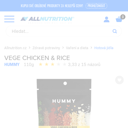
KUPUJ SVÉ OBLÍBENÉ PRODUKTY ZA NEJLEPŠÍ CENY!
PROHLÉDNOUT
Allnutrition.cz
Zdravé potraviny
Vaření a dieta
Hotová jídla
VEGE CHICKEN & RICE
HUMMY
110g
3,33 z 15 názorů