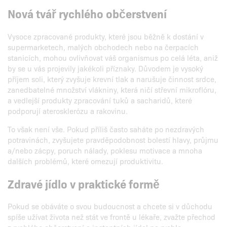
Nová tvář rychlého občerstvení
Vysoce zpracované produkty, které jsou běžně k dostání v
supermarketech, malých obchodech nebo na čerpacích
stanicích, mohou ovlivňovat váš organismus po celá léta, aniž
by se u vás projevily jakékoli příznaky. Důvodem je vysoký
příjem soli, který zvyšuje krevní tlak a narušuje činnost srdce,
zanedbatelné množství vlákniny, která ničí střevní mikroflóru,
a vedlejší produkty zpracování tuků a sacharidů, které
podporují aterosklerózu a rakovinu.
To však není vše. Pokud příliš často saháte po nezdravých
potravinách, zvyšujete pravděpodobnost bolestí hlavy, průjmu
a/nebo zácpy, poruch nálady, poklesu motivace a mnoha
dalších problémů, které omezují produktivitu.
Zdravé jídlo v praktické formě
Pokud se obáváte o svou budoucnost a chcete si v důchodu
spíše užívat života než stát ve frontě u lékaře, zvažte přechod