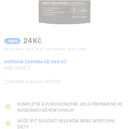
24
Kč
-100%
Nejnižší cena v období 30 dnů před zlevněním:
99 Kč
(-100%)
DOPRAVA ZDARMA OD 499 KČ
KÓD:
FREE
Produkt si koupilo 1873 lidí
KOMPLETNÍ A PLNOHODNOTNÉ JÍDLO PŘIPRAVENÉ KE
KONZUMACI BĚHEM CHVILKY
MŮŽE BÝT SOUČÁSTÍ REDUKČNÍ NEBO SPORTOVNÍ
DIETY