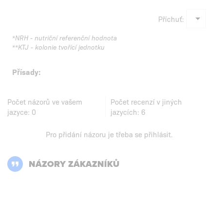
Příchuť:
*NRH - nutriční referenční hodnota
**KTJ - kolonie tvořící jednotku
Přísady:
Počet názorů ve vašem
Počet recenzí v jiných
jazyce:
0
jazycích:
6
Pro přidání názoru je třeba se
přihlásit
.
NÁZORY ZÁKAZNÍKŮ