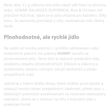
Navíc díky 11 g vlákniny toto jídlo zasytí váš hlad na dlouhou
dobu. HUMMY BALANCED SUPERMEAL Rice & Chicken má
přibližně 410 kcal, takže je to jídlo vhodné pro každého. Díky
tomu, že sacharidy pocházejí z rýže, neobsahuje jídlo žádný
lepek.
Plnohodnotné, ale rychlé jídlo
Na rozdíl od mnoha pokrmů z rychlého občerstvení nebo
instantních pokrmů lze pokrmy
HUMMY
označit za
plnohodnotné jídlo. Tento titul si zaslouží především díky
vysokému obsahu plnohodnotných bílkovin a vlákniny a
vyváženému obsahu cenných zdrojů sacharidů a zdraví
prospěšných tuků.
Jedná se o hlavní složky stravy, které utvářejí pocit sytosti a
vykazují mnoho zdraví prospěšných vlastností, přesto jsou v
klasických pokrmech považovaných za nezdravé zastoupeny
nejméně. Jedná se o revoluci na trhu s hotovými jídly v
praktické formě.