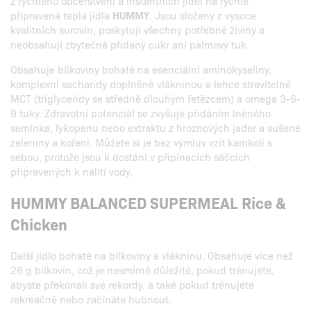
z rychlého občerstvení a instantních jídel na rychle
připravená teplá jídla
HUMMY
. Jsou složeny z vysoce
kvalitních surovin, poskytují všechny potřebné živiny a
neobsahují zbytečně přidaný cukr ani palmový tuk.
Obsahuje bílkoviny bohaté na esenciální aminokyseliny,
komplexní sacharidy doplněné vlákninou a lehce stravitelné
MCT (triglyceridy se středně dlouhým řetězcem) a omega 3-6-
9 tuky. Zdravotní potenciál se zvyšuje přidáním lněného
semínka, lykopenu nebo extraktu z hroznových jader a sušené
zeleniny a koření. Můžete si je bez výmluv vzít kamkoli s
sebou, protože jsou k dostání v připínacích sáčcích
připravených k nalití vody.
HUMMY BALANCED SUPERMEAL Rice &
Chicken
Další jídlo bohaté na bílkoviny a vlákninu. Obsahuje více než
26 g bílkovin, což je nesmírně důležité, pokud trénujete,
abyste překonali své rekordy, a také pokud trénujete
rekreačně nebo začínáte hubnout.