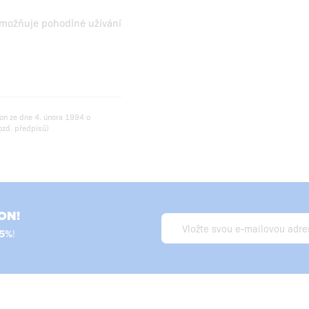
umožňuje pohodlné užívání
on ze dne 4. února 1994 o
ozd. předpisů)
ON!
!