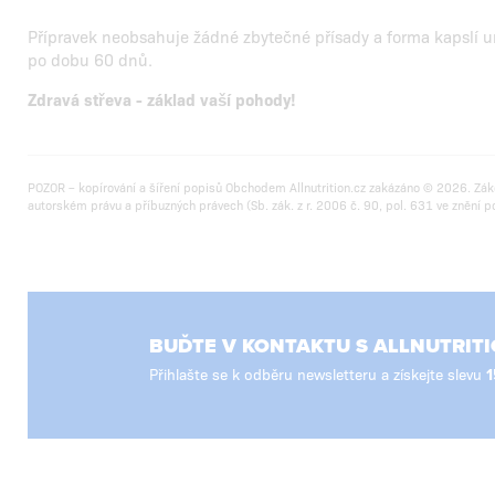
Přípravek neobsahuje žádné zbytečné přísady a forma kapslí 
po dobu 60 dnů.
Zdravá střeva - základ vaší pohody!
POZOR – kopírování a šíření popisů Obchodem Allnutrition.cz zakázáno © 2026. Zák
autorském právu a příbuzných právech (Sb. zák. z r. 2006 č. 90, pol. 631 ve znění p
BUĎTE V KONTAKTU S ALLNUTRITI
Přihlašte se k odběru newsletteru a získejte slevu