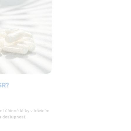
SR?
í účinné látky v trávicím
u dostupnost
.