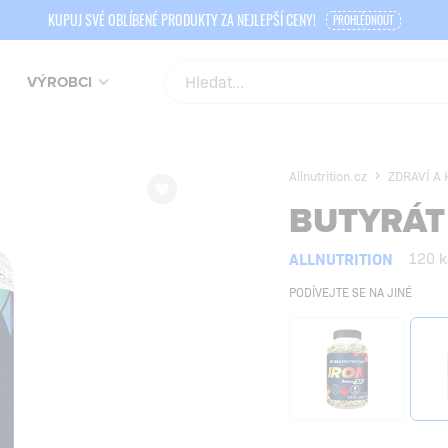
KUPUJ SVÉ OBLÍBENÉ PRODUKTY ZA NEJLEPŠÍ CENY!
PROHLÉDNOUT
VÝROBCI
Allnutrition.cz
ZDRAVÍ A
BUTYRÁT
ALLNUTRITION
120 k
PODÍVEJTE SE NA JINÉ