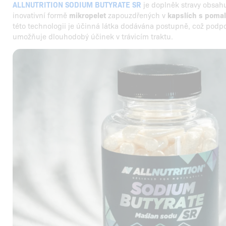
ALLNUTRITION SODIUM BUTYRATE SR
je doplněk stravy obsahu
inovativní formě
mikropelet
zapouzdřených v
kapslích s poma
této technologii je účinná látka dodávána postupně, což podpor
umožňuje dlouhodobý účinek v trávicím traktu.