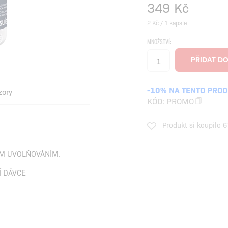
349
Kč
2 Kč / 1 kapsle
MNOŽSTVÍ:
-10% NA TENTO PRO
zory
KÓD:
PROMO
Produkt si koupilo 6
ÝM UVOLŇOVÁNÍM.
Í DÁVCE