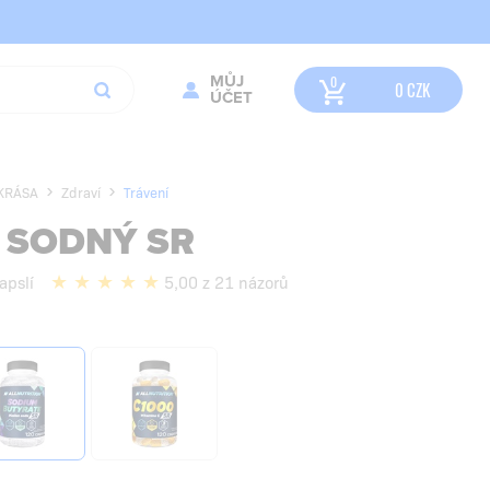
MŮJ
0
CZK
ÚČET
 KRÁSA
Zdraví
Trávení
 SODNÝ SR
apslí
5,00 z 21 názorů