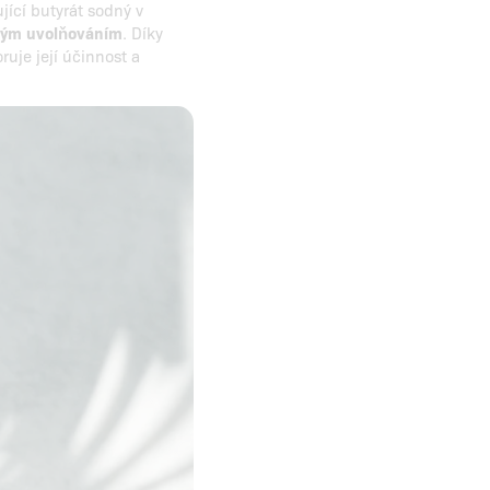
jící butyrát sodný v
lým uvolňováním
. Díky
uje její účinnost a