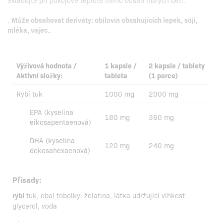
Skladujte při pokojové teplotě mimo dosah malých dětí.
.
Může obsahovat deriváty: obilovin obsahujících lepek, sóji,
mléka, vajec.
.
Výživová hodnota /
1 kapsle /
2 kapsle / tablety
Aktivní složky:
tableta
(1 porce)
Rybí tuk
1000 mg
2000 mg
EPA (kyselina
180 mg
360 mg
eikosapentaenová)
DHA (kyselina
120 mg
240 mg
dokosahexaenová)
Přísady:
rybí
tuk, obal tobolky: želatina, látka udržující vlhkost:
glycerol, voda