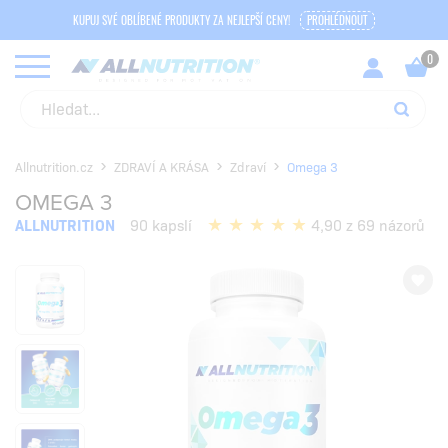
KUPUJ SVÉ OBLÍBENÉ PRODUKTY ZA NEJLEPŠÍ CENY!
PROHLÉDNOUT
Allnutrition.cz
ZDRAVÍ A KRÁSA
Zdraví
Omega 3
OMEGA 3
ALLNUTRITION
90 kapslí
4,90 z 69 názorů