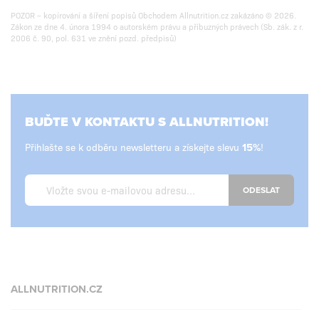
POZOR – kopírování a šíření popisů Obchodem Allnutrition.cz zakázáno © 2026.
Zákon ze dne 4. února 1994 o autorském právu a příbuzných právech (Sb. zák. z r.
2006 č. 90, pol. 631 ve znění pozd. předpisů)
BUĎTE V KONTAKTU S ALLNUTRITION!
Přihlašte se k odběru newsletteru a získejte slevu
!
ODESLAT
ALLNUTRITION.CZ