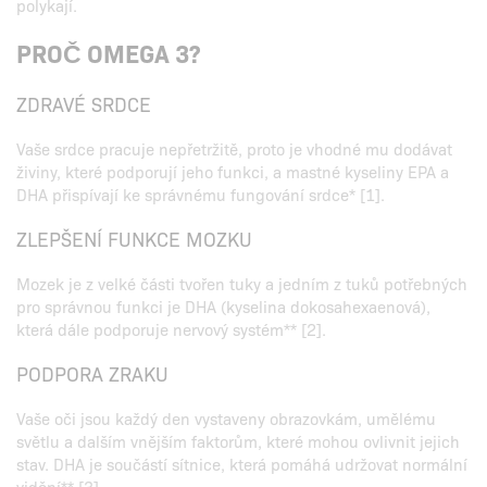
polykají.
PROČ OMEGA 3?
ZDRAVÉ SRDCE
Vaše srdce pracuje nepřetržitě, proto je vhodné mu dodávat
živiny, které podporují jeho funkci, a mastné kyseliny EPA a
DHA přispívají ke správnému fungování srdce* [1].
ZLEPŠENÍ FUNKCE MOZKU
Mozek je z velké části tvořen tuky a jedním z tuků potřebných
pro správnou funkci je DHA (kyselina dokosahexaenová),
která dále podporuje nervový systém** [2].
PODPORA ZRAKU
Vaše oči jsou každý den vystaveny obrazovkám, umělému
světlu a dalším vnějším faktorům, které mohou ovlivnit jejich
stav. DHA je součástí sítnice, která pomáhá udržovat normální
vidění** [3].