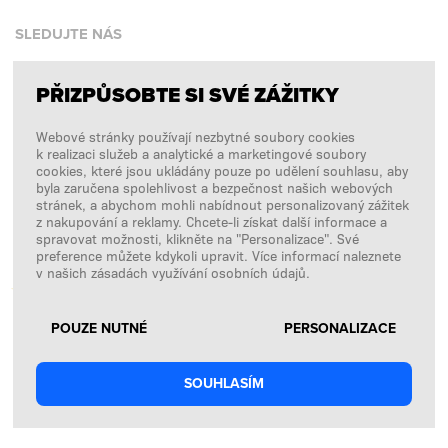
SLEDUJTE NÁS
PŘIZPŮSOBTE SI SVÉ ZÁŽITKY
Facebook
Webové stránky používají nezbytné soubory cookies
Instagram
k realizaci služeb a analytické a marketingové soubory
Copyright © 2026
SFD S. A.
cookies, které jsou ukládány pouze po udělení souhlasu, aby
byla zaručena spolehlivost a bezpečnost našich webových
stránek, a abychom mohli nabídnout personalizovaný zážitek
z nakupování a reklamy. Chcete-li získat další informace a
spravovat možnosti, klikněte na "Personalizace". Své
PLATBY ZPRACOVÁVÁ
preference můžete kdykoli upravit. Více informací naleznete
v našich zásadách využívání osobních údajů.
POUZE NUTNÉ
PERSONALIZACE
SOUHLASÍM