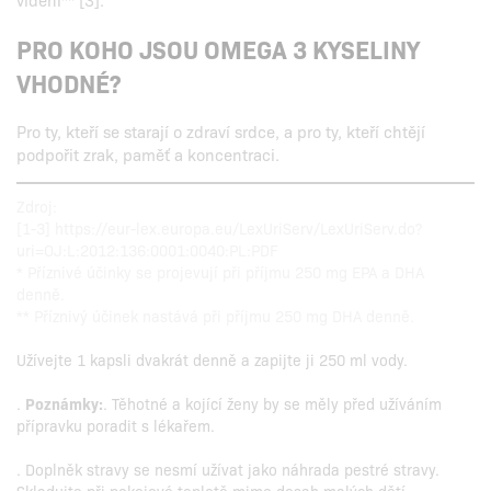
PRO KOHO JSOU OMEGA 3 KYSELINY
VHODNÉ?
Pro ty, kteří se starají o zdraví srdce, a pro ty, kteří chtějí
podpořit zrak, paměť a koncentraci.
Zdroj:
[1-3] https://eur-lex.europa.eu/LexUriServ/LexUriServ.do?
uri=OJ:L:2012:136:0001:0040:PL:PDF
* Příznivé účinky se projevují při příjmu 250 mg EPA a DHA
denně.
** Příznivý účinek nastává při příjmu 250 mg DHA denně.
Užívejte 1 kapsli dvakrát denně a zapijte ji 250 ml vody.
.
Poznámky:
. Těhotné a kojící ženy by se měly před užíváním
přípravku poradit s lékařem.
. Doplněk stravy se nesmí užívat jako náhrada pestré stravy.