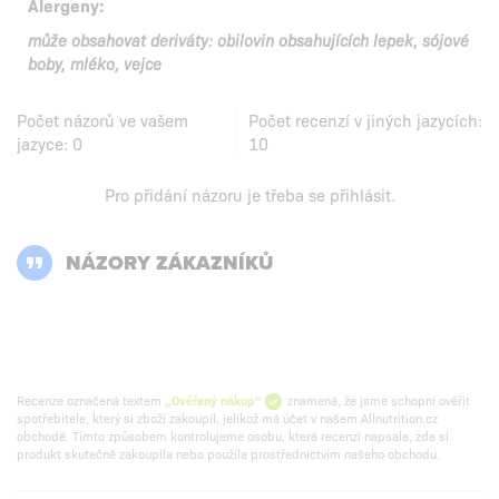
Alergeny:
může obsahovat deriváty: obilovin obsahujících lepek, sójové
boby, mléko, vejce
Počet názorů ve vašem
Počet recenzí v jiných jazycích:
jazyce:
0
10
Pro přidání názoru je třeba se
přihlásit
.
NÁZORY ZÁKAZNÍKŮ
Recenze označená textem
„Ověřený nákup“
znamená, že jsme schopni ověřit
spotřebitele, který si zboží zakoupil, jelikož má účet v našem Allnutrition.cz
obchodě. Tímto způsobem kontrolujeme osobu, která recenzi napsala, zda si
produkt skutečně zakoupila nebo použila prostřednictvím našeho obchodu.