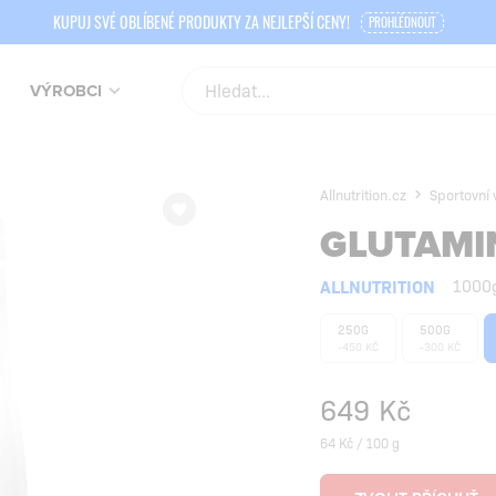
KUPUJ SVÉ OBLÍBENÉ PRODUKTY ZA NEJLEPŠÍ CENY!
PROHLÉDNOUT
VÝROBCI
Allnutrition.cz
Sportovní 
GLUTAMI
ALLNUTRITION
1000
250G
500G
-450 KČ
-300 KČ
649
Kč
64 Kč / 100 g