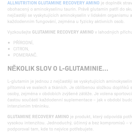
ALLNUTRITION GLUTAMINE RECOVERY AMINO
je doplněk stra
obohacený o aminokyselinu taurin. Právě glutamin patří do skup
nejčastěji se vyskytujících aminokyselin v lidském organismu a 
každodenním fungování, zejména u fyzicky aktivních osob.
Vyzkoušejte
GLUTAMINE RECOVERY AMINO
v lahodných příchu
PŘÍRODNÍ,
CITRON,
POMERANČ.
NĚKOLIK SLOV O L-GLUTAMINIE...
L-glutamin je jednou z nejčastěji se vyskytujících aminokyselin
přítomná ve svalech a tkáních. Je oblíbenou složkou doplňků st
osoby, zejména v obdobích zvýšené zátěže. Je volena sportovci 
častou součástí každodenní suplementace – jak v období budov
intenzivním tréninku.
GLUTAMINE RECOVERY AMINO
je produkt, který odpovídá pot
vysokou intenzitou. Jednoduchý, účinný a bez kompromisů – vy
podporoval tam, kde to nejvíce potřebujete.