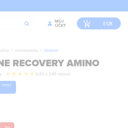
MŮJ
0
CZK
ÚČET
výživa
Aminokyseliny
Glutamin
NE RECOVERY AMINO
g
4,84 z 148 názorů
1000G