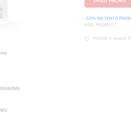
-10% NA TENTO PRO
KÓD:
PROMO
Produkt si koupilo 8
zory
 ORGANISMU
INKU