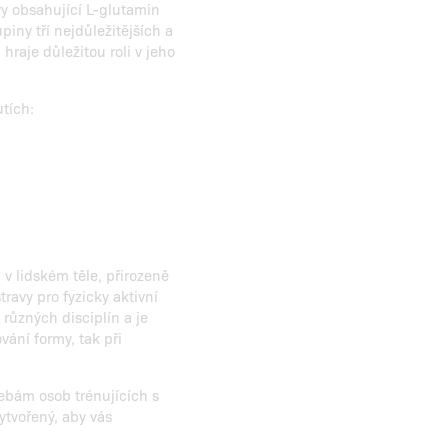
vy obsahující L-glutamin
iny tří nejdůležitějších a
hraje důležitou roli v jeho
tích:
 v lidském těle, přirozeně
ravy pro fyzicky aktivní
různých disciplín a je
ání formy, tak při
řebám osob trénujících s
tvořený, aby vás