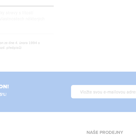
 stravy s lítostí
vlastnostech některých
on ze dne 4. února 1994 o
ozd. předpisů)
ON!
!
NAŠE PRODEJNY