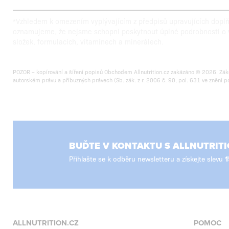
*Vzhledem k omezením vyplývajícím z předpisů upravujících doplňky
oznamujeme, že nejsme schopni poskytnout úplné podrobnosti o 
složek, formulacích, vitamínech a minerálech.
POZOR – kopírování a šíření popisů Obchodem Allnutrition.cz zakázáno © 2026. Zák
autorském právu a příbuzných právech (Sb. zák. z r. 2006 č. 90, pol. 631 ve znění p
BUĎTE V KONTAKTU S ALLNUTRITI
Přihlašte se k odběru newsletteru a získejte slevu
ALLNUTRITION.CZ
POMOC