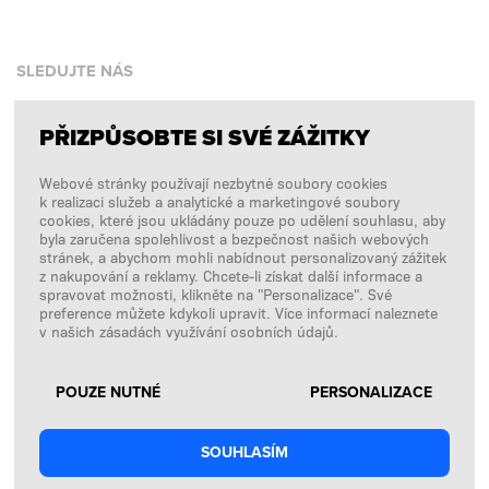
SLEDUJTE NÁS
PŘIZPŮSOBTE SI SVÉ ZÁŽITKY
Facebook
Webové stránky používají nezbytné soubory cookies
Instagram
k realizaci služeb a analytické a marketingové soubory
Copyright © 2026
SFD S. A.
cookies, které jsou ukládány pouze po udělení souhlasu, aby
byla zaručena spolehlivost a bezpečnost našich webových
stránek, a abychom mohli nabídnout personalizovaný zážitek
z nakupování a reklamy. Chcete-li získat další informace a
spravovat možnosti, klikněte na "Personalizace". Své
PLATBY ZPRACOVÁVÁ
preference můžete kdykoli upravit. Více informací naleznete
v našich zásadách využívání osobních údajů.
POUZE NUTNÉ
PERSONALIZACE
SOUHLASÍM