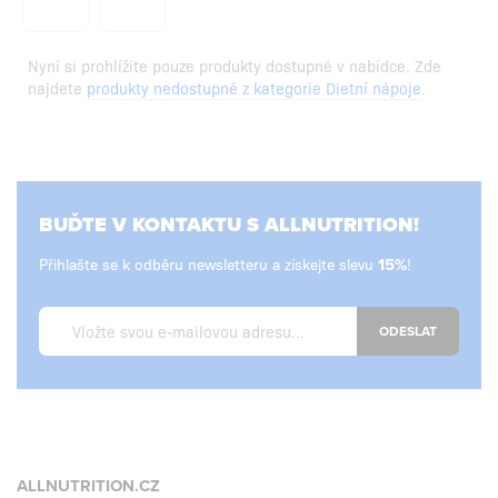
Nyní si prohlížíte pouze produkty dostupné v nabídce. Zde
najdete
produkty nedostupné z kategorie Dietní nápoje
.
BUĎTE V KONTAKTU S ALLNUTRITION!
Přihlašte se k odběru newsletteru a získejte slevu
!
ODESLAT
ALLNUTRITION.CZ