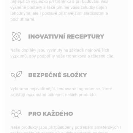
nejlepších výsledků při tréninku a při budování Vaší
vysněné postavy a také plníme vaše žaludky nejen
lahodnými, ale i postavě příznivějšími sladkostmi a
pochutinami.
INOVATIVNÍ RECEPTURY
Naše doplňky jsou vyvinuty na základě nejnovějších
výzkumů, aby podpořily Vaše tréninkové a tělesné cíle.
BEZPEČNÉ SLOŽKY
Vybíráme nejkvalitnější, testované ingredience, které
zajišťují maximální účinnost našich produktů.
PRO KAŽDÉHO
Naše produkty jsou přizpůsobeny potřebám amatérských i