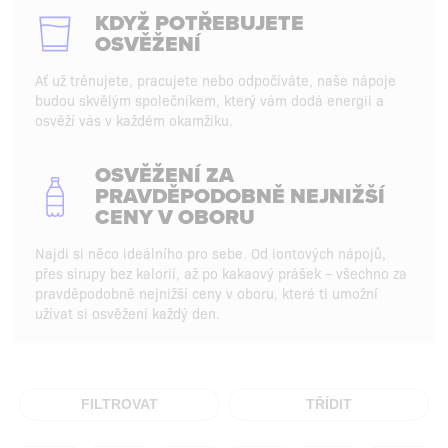
KDYŽ POTŘEBUJETE
OSVĚŽENÍ
Ať už trénujete, pracujete nebo odpočíváte, naše nápoje
budou skvělým společníkem, který vám dodá energii a
osvěží vás v každém okamžiku.
OSVĚŽENÍ ZA
PRAVDĚPODOBNĚ NEJNIŽŠÍ
CENY V OBORU
Najdi si něco ideálního pro sebe. Od iontových nápojů,
přes sirupy bez kalorií, až po kakaový prášek – všechno za
pravděpodobně nejnižší ceny v oboru, které ti umožní
užívat si osvěžení každý den.
FILTROVAT
TŘÍDIT