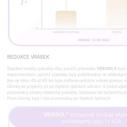
REDUKCE VRÁSEK
Zlepšení kvality pokožky díky použití přípravku
VERISOL®
bylo
experimentech, jejichž výsledky byly publikovány ve vědeckýc
žen ve věku 45 až 65 let byla měřena redukce vrásek pomocí 
Účinky se projevily již po čtyřech týdnech užívání. V jiném vý
pozorovány změny elasticity pokožky. Výzkumu se zúčastnily že
První účinky byly i zde pozorovány po čtyřech týdnech.