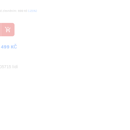
ed zlevněním:
699 Kč
(-21%)
 499 KČ
05715 lidí