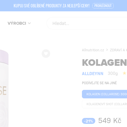
KUPUJ SVÉ OBLÍBENÉ PRODUKTY ZA NEJLEPŠÍ CENY!
PROHLÉDNOUT
VÝROBCI
Allnutrition.cz
ZDRAVÍ A
KOLAGEN
ALLDEYNN
300g
PODÍVEJTE SE NA JINÉ
KOLAGEN (COLLAROSE) 300
KOLAGENOVÝ SHOT (COLLAR
549
Kč
-21%