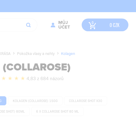
MŮJ
0
CZK
ÚČET
 KRÁSA
Pokožka vlasy a nehty
Kolagen
 (COLLAROSE)
4,83 z 684 názorů
G
KOLAGEN (COLLAROSE) 150G
COLLAROSE SHOT X30
OSE SHOT) 80ML
6 X COLLAROSE SHOT 80 ML