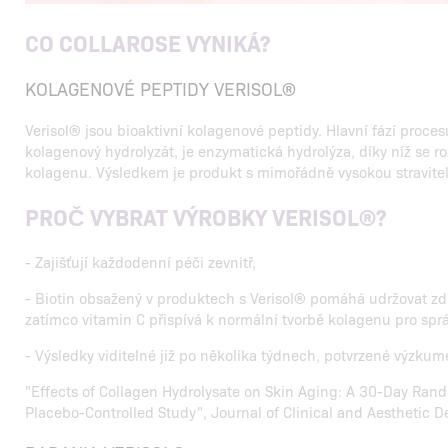
CO COLLAROSE VYNIKÁ?
KOLAGENOVÉ PEPTIDY VERISOL®
Verisol® jsou bioaktivní kolagenové peptidy. Hlavní fází proces
kolagenový hydrolyzát, je enzymatická hydrolýza, díky níž se ro
kolagenu. Výsledkem je produkt s mimořádně vysokou stravitel
PROČ VYBRAT VÝROBKY VERISOL®?
- Zajišťují každodenní péči zevnitř,
- Biotin obsažený v produktech s Verisol® pomáhá udržovat zd
zatímco vitamin C přispívá k normální tvorbě kolagenu pro spr
- Výsledky viditelné již po několika týdnech, potvrzené výzkum
"Effects of Collagen Hydrolysate on Skin Aging: A 30-Day Ran
Placebo-Controlled Study", Journal of Clinical and Aesthetic D