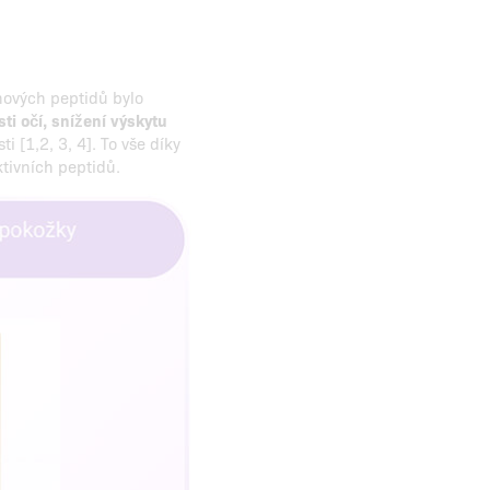
enových peptidů bylo
sti očí, snížení výskytu
i [1,2, 3, 4]. To vše díky
tivních peptidů.