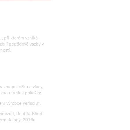
u, při kterém vzniká
zbijí peptidové vazby v
ností.
ravou pokožku a vlasy,
ávnou funkci pokožky.
em výrobce Verisolu*.
domized, Double-Blind,
ermatology, 2018r.