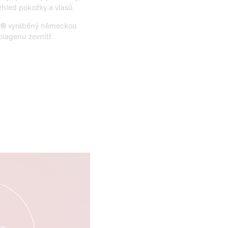
zhled pokožky a vlasů.
l®
vyráběný německou
olagenu zevnitř.