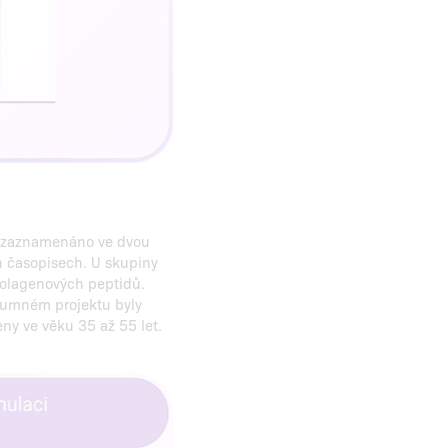
 zaznamenáno ve dvou
h časopisech. U skupiny
kolagenových peptidů.
zkumném projektu byly
ny ve věku 35 až 55 let.