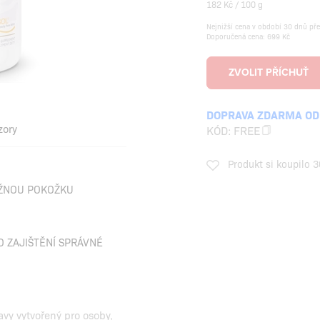
182 Kč / 100 g
Nejnižší cena v období 30 dnů př
Doporučená cena: 699 Kč
DOPRAVA ZDARMA OD
zory
KÓD:
FREE
Produkt si koupilo 3
UŽNOU POKOŽKU
 ZAJIŠTĚNÍ SPRÁVNÉ
vy vytvořený pro osoby,