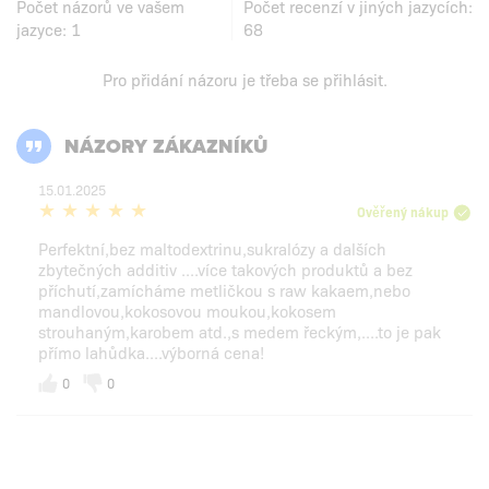
Počet názorů ve vašem
Počet recenzí v jiných jazycích:
jazyce:
1
68
Pro přidání názoru je třeba se
přihlásit
.
NÁZORY ZÁKAZNÍKŮ
15.01.2025
Ověřený nákup
Perfektní,bez maltodextrinu,sukralózy a dalších
zbytečných additiv ....více takových produktů a bez
příchutí,zamícháme metličkou s raw kakaem,nebo
mandlovou,kokosovou moukou,kokosem
strouhaným,karobem atd.,s medem řeckým,....to je pak
přímo lahůdka....výborná cena!
0
0