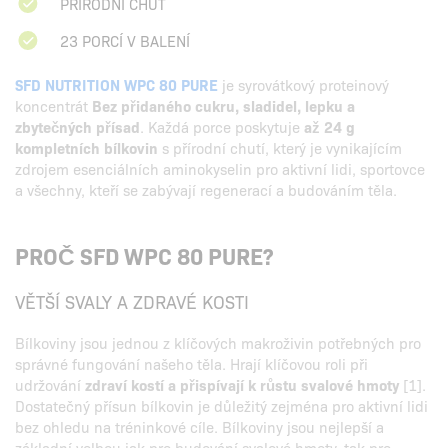
PŘÍRODNÍ CHUŤ
23 PORCÍ V BALENÍ
SFD NUTRITION WPC 80 PURE
je syrovátkový proteinový
koncentrát
Bez přidaného cukru, sladidel, lepku a
zbytečných přísad
. Každá porce poskytuje
až 24 g
kompletních bílkovin
s přírodní chutí, který je vynikajícím
zdrojem esenciálních aminokyselin pro aktivní lidi, sportovce
a všechny, kteří se zabývají regenerací a budováním těla.
PROČ SFD WPC 80 PURE?
VĚTŠÍ SVALY A ZDRAVÉ KOSTI
Bílkoviny jsou jednou z klíčových makroživin potřebných pro
správné fungování našeho těla. Hrají klíčovou roli při
udržování
zdraví kostí a přispívají k růstu svalové hmoty
[1].
Dostatečný přísun bílkovin je důležitý zejména pro aktivní lidi
bez ohledu na tréninkové cíle. Bílkoviny jsou nejlepší a
základní volbou jak pro budování svalové hmoty, tak pro