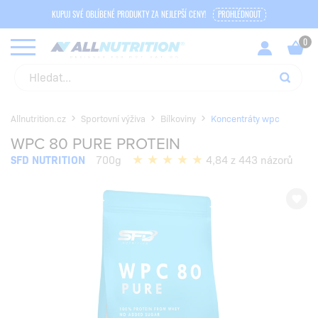
KUPUJ SVÉ OBLÍBENÉ PRODUKTY ZA NEJLEPŠÍ CENY!
PROHLÉDNOUT
Allnutrition.cz
Sportovní výživa
Bílkoviny
Koncentráty wpc
WPC 80 PURE PROTEIN
SFD NUTRITION
700g
4,84 z 443 názorů