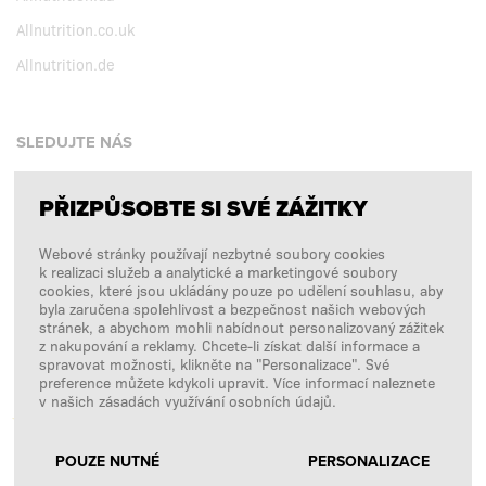
Allnutrition.co.uk
Allnutrition.de
SLEDUJTE NÁS
PŘIZPŮSOBTE SI SVÉ ZÁŽITKY
Facebook
Webové stránky používají nezbytné soubory cookies
Instagram
k realizaci služeb a analytické a marketingové soubory
Copyright © 2026
SFD S. A.
cookies, které jsou ukládány pouze po udělení souhlasu, aby
byla zaručena spolehlivost a bezpečnost našich webových
stránek, a abychom mohli nabídnout personalizovaný zážitek
z nakupování a reklamy. Chcete-li získat další informace a
spravovat možnosti, klikněte na "Personalizace". Své
PLATBY ZPRACOVÁVÁ
preference můžete kdykoli upravit. Více informací naleznete
v našich zásadách využívání osobních údajů.
POUZE NUTNÉ
PERSONALIZACE