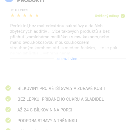
PRODUKT?
15.01.2025
Ověřený nákup
Perfektní,bez maltodextrinu,sukralózy a dalších
zbytečných additiv ....více takových produktů a bez
příchutí,zamícháme metličkou s raw kakaem,nebo
mandlovou,kokosovou moukou,kokosem
strouhaným,karobem atd.,s medem řeckým,....to je pak
přímo lahůdka....výborná cena!
zobrazit více
BÍLKOVINY PRO VĚTŠÍ SVALY A ZDRAVÉ KOSTI
BEZ LEPKU, PŘIDANÉHO CUKRU A SLADIDEL
AŽ 24 G BÍLKOVIN NA PORCI
PODPORA STRAVY A TRÉNINKU