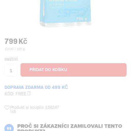
799
Kč
114 Kč / 100 g
MNOŽSTVÍ:
DOPRAVA ZDARMA OD 499 KČ
KÓD:
FREE
Produkt si koupilo 158247
lidí
PROČ SI ZÁKAZNÍCI ZAMILOVALI TENTO