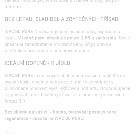
hubnutí.
BEZ LEPKU, SLADIDEL A ZBYTEČNÝCH PŘÍSAD
WPC 80 PURE
Neobsahuje konzervační látky, aspartam a
lepek.
V jedné porci obsahuje pouze 1,68 g sacharidů.
Navíc
obsahuje zanedbatelné množství pěny při přípravě a
praktickou odměrku na odměřování porcí.
IDEÁLNÍ DOPLNĚK K JÍDLU
WPC 80 PURE
je nejlepším obohacením vašich jídel! Každá
ovesná kaše, omeleta nebo dezert mají v kombinaci s
bílkovinami mnohem vyšší výživovou hodnotu. Doporučujeme
jej přidávat i do zdravého pečiva. Jste omezeni pouze svou
fantazií! :)
Bez ohledu na váš cíl - hmota, tvarování postavy nebo
regenerace - vsaďte na WPC 80 PURE!
Zdroj: