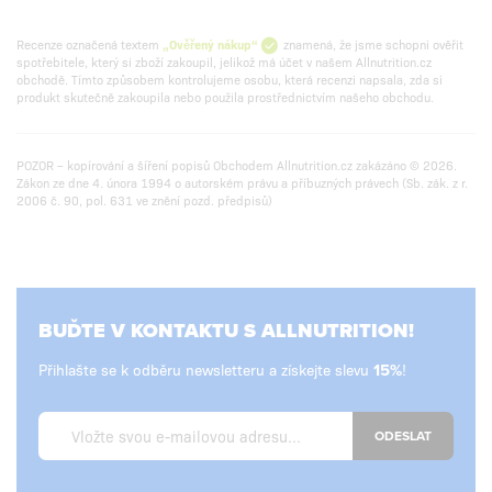
Recenze označená textem
„Ověřený nákup“
znamená, že jsme schopni ověřit
spotřebitele, který si zboží zakoupil, jelikož má účet v našem Allnutrition.cz
obchodě. Tímto způsobem kontrolujeme osobu, která recenzi napsala, zda si
produkt skutečně zakoupila nebo použila prostřednictvím našeho obchodu.
POZOR – kopírování a šíření popisů Obchodem Allnutrition.cz zakázáno © 2026.
Zákon ze dne 4. února 1994 o autorském právu a příbuzných právech (Sb. zák. z r.
2006 č. 90, pol. 631 ve znění pozd. předpisů)
BUĎTE V KONTAKTU S ALLNUTRITION!
Přihlašte se k odběru newsletteru a získejte slevu
!
ODESLAT