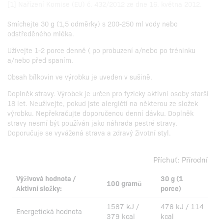
[1] Nařízení Komise (EU) č. 432/2012 ze dne 16. května 2012.
Smíchejte 30 g (1,5 odměrky) s 200-250 ml vody nebo
odstředěného mléka.
Užívejte 1-2 porce denně ( po probuzení a/nebo po tréninku
a/nebo před spaním.
Obsah bílkovin ve výrobku je uveden v sušině.
Doplněk stravy. Výrobek je určen pro fyzicky aktivní osoby starší
18 let. Neužívejte, pokud jste alergičtí na některou ze složek
výrobku. Nepřekračujte doporučenou denní dávku. Doplněk
stravy nesmí být používán jako náhrada pestré stravy.
Doporučuje se vyvážená strava a zdravý životní styl.
Příchuť:
Přírodní
Výživová hodnota /
30 g (1
100 gramů
Aktivní složky:
porce)
1587 kJ /
476 kJ / 114
Energetická hodnota
379 kcal
kcal