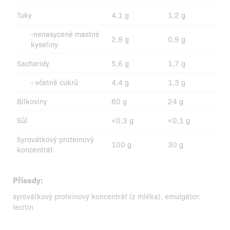
Tuky
4,1 g
1,2 g
-nenasycené mastné
2,9 g
0,9 g
kyseliny
Sacharidy
5,6 g
1,7 g
- včetně cukrů
4,4 g
1,3 g
Bílkoviny
80 g
24 g
Sůl
<0,3 g
<0,1 g
Syrovátkový proteinový
100 g
30 g
koncentrát
Přísady:
syrovátkový proteinový koncentrát (z mléka), emulgátor:
lecitin