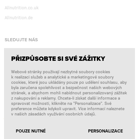
Allnutrition.co.uk
Allnutrition.de
SLEDUJTE NÁS
PŘIZPŮSOBTE SI SVÉ ZÁŽITKY
Facebook
Webové stránky používají nezbytné soubory cookies
Instagram
k realizaci služeb a analytické a marketingové soubory
Copyright © 2026
SFD S. A.
cookies, které jsou ukládány pouze po udělení souhlasu, aby
byla zaručena spolehlivost a bezpečnost našich webových
stránek, a abychom mohli nabídnout personalizovaný zážitek
z nakupování a reklamy. Chcete-li získat další informace a
spravovat možnosti, klikněte na "Personalizace". Své
PLATBY ZPRACOVÁVÁ
preference můžete kdykoli upravit. Více informací naleznete
v našich zásadách využívání osobních údajů.
POUZE NUTNÉ
PERSONALIZACE