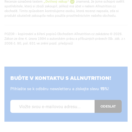
Recenze označená textem
„Ověřený nákup“
znamená, že jsme schopni ověřit
spotřebitele, který si zboží zakoupil, jelikož má účet v našem Allnutrition.cz
obchodě. Tímto způsobem kontrolujeme osobu, která recenzi napsala, zda si
produkt skutečně zakoupila nebo použila prostřednictvím našeho obchodu.
POZOR – kopírování a šíření popisů Obchodem Allnutrition.cz zakázáno © 2026.
Zákon ze dne 4. února 1994 o autorském právu a příbuzných právech (Sb. zák. z r.
2006 č. 90, pol. 631 ve znění pozd. předpisů)
BUĎTE V KONTAKTU S ALLNUTRITION!
Přihlašte se k odběru newsletteru a získejte slevu
!
ODESLAT