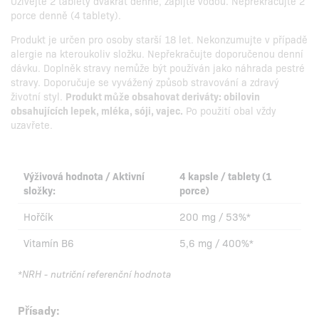
Užívejte 2 tablety dvakrát denně, zapijte vodou. Nepřekračujte 2
porce denně (4 tablety).
Produkt je určen pro osoby starší 18 let. Nekonzumujte v případě
alergie na kteroukoliv složku. Nepřekračujte doporučenou denní
dávku. Doplněk stravy nemůže být používán jako náhrada pestré
stravy. Doporučuje se vyvážený způsob stravování a zdravý
životní styl.
Produkt může obsahovat deriváty: obilovin
obsahujících lepek, mléka, sóji, vajec.
Po použití obal vždy
uzavřete.
Výživová hodnota / Aktivní
4 kapsle / tablety (1
složky:
porce)
Hořčík
200 mg / 53%*
Vitamín B6
5,6 mg / 400%*
*NRH - nutriční referenční hodnota
Přísady: