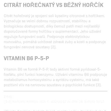
CITRÁT HOŘEČNATÝ VS BĚŽNÝ HOŘČÍK
Citrát hořečnatý je spojení soli kyseliny citronové s hořčíkem.
Vyznačuje se velmi dobrou rozpustností, stabilitou a
biologickou dostupností, díky čemuž patří mezi nejčastěji
doporučované formy hořčíku v suplementaci. Jeho užívání
reguluje fungování svalů. Podporuje elektrolytickou
rovnováhu, pomáhá udržovat zdravé zuby a kosti a podporuje
fungování nervové soustavy [2].
VITAMIN B6 P-5-P
Vitamin B6 ve formě P-5-P, tedy aktivní formě pyridoxal-5-
fosfátu, plní funkci koenzymu. Užívání vitaminu B6 podporuje
metabolismus homocysteinu a syntézu cysteinu, má také
pozitivní vliv na nervovou soustavu a psychické funkce [3].
Zdroj:
[1-3] Nařízení Komise (EU) č. 432/2012 ze dne 16. května 2012.