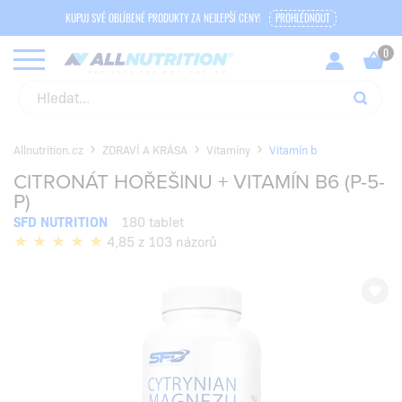
KUPUJ SVÉ OBLÍBENÉ PRODUKTY ZA NEJLEPŠÍ CENY!
PROHLÉDNOUT
Allnutrition.cz
ZDRAVÍ A KRÁSA
Vitamíny
Vitamín b
CITRONÁT HOŘEŠINU + VITAMÍN B6 (P-5-
P)
SFD NUTRITION
180 tablet
4,85 z 103 názorů