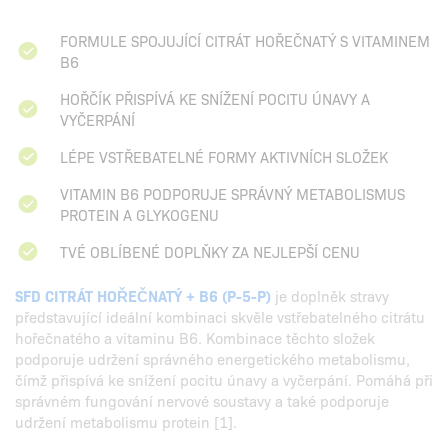
FORMULE SPOJUJÍCÍ CITRÁT HOŘEČNATÝ S VITAMINEM
B6
HOŘČÍK PŘISPÍVÁ KE SNÍŽENÍ POCITU ÚNAVY A
VYČERPÁNÍ
LÉPE VSTŘEBATELNÉ FORMY AKTIVNÍCH SLOŽEK
VITAMIN B6 PODPORUJE SPRÁVNÝ METABOLISMUS
PROTEIN A GLYKOGENU
TVÉ OBLÍBENÉ DOPLŇKY ZA NEJLEPŠÍ CENU
SFD CITRÁT HOŘEČNATÝ + B6 (P-5-P)
je doplněk stravy
představující ideální kombinaci skvěle vstřebatelného citrátu
hořečnatého a vitaminu B6. Kombinace těchto složek
podporuje udržení správného energetického metabolismu,
čímž přispívá ke snížení pocitu únavy a vyčerpání. Pomáhá při
správném fungování nervové soustavy a také podporuje
udržení metabolismu protein [1].