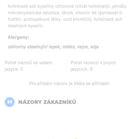
hořečnaté soli kyseliny citronové (citrát hořečnatý), plnidlo:
mikrokrystalická celulóza, škrob, vitamín b6 (pyridoxal 5-
fosfát), protispékavé látky: oxid křemičitý, hořečnaté soli
mastných kyselin.
Alergeny:
obiloviny obsahující lepek, mléko, vejce, sója
Počet názorů ve vašem
Počet recenzí v jiných
jazyce:
0
jazycích:
9
Pro přidání názoru je třeba se
přihlásit
.
NÁZORY ZÁKAZNÍKŮ