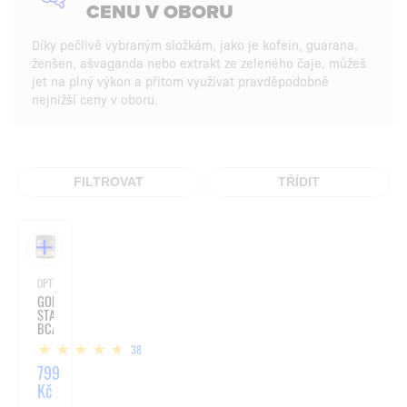
CENU V OBORU
Díky pečlivě vybraným složkám, jako je kofein, guarana,
ženšen, ašvaganda nebo extrakt ze zeleného čaje, můžeš
jet na plný výkon a přitom využívat pravděpodobně
nejnižší ceny v oboru.
FILTROVAT
TŘÍDIT
OPTIMUM NUTRITION / ENERGIE A SOUSTŘEDĚNÍ
GOLD
STANDARD
BCAA
TRAIN
38
+
SUSTAIN
799
Kč