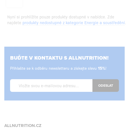
Nyní si prohlížíte pouze produkty dostupné v nabídce. Zde
najdete
produkty nedostupné z kategorie Energie a soustředění
.
BUĎTE V KONTAKTU S ALLNUTRITION!
Přihlašte se k odběru newsletteru a získejte slevu
!
ODESLAT
ALLNUTRITION.CZ