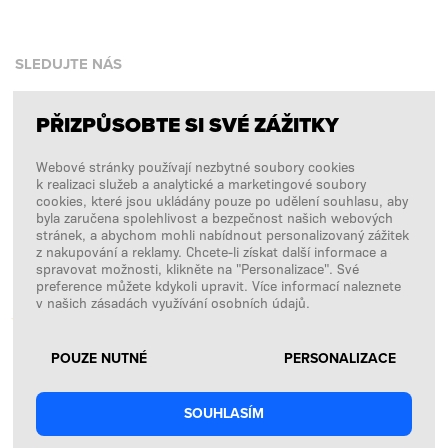
SLEDUJTE NÁS
PŘIZPŮSOBTE SI SVÉ ZÁŽITKY
Facebook
Webové stránky používají nezbytné soubory cookies
Instagram
k realizaci služeb a analytické a marketingové soubory
Copyright © 2026
SFD S. A.
cookies, které jsou ukládány pouze po udělení souhlasu, aby
byla zaručena spolehlivost a bezpečnost našich webových
stránek, a abychom mohli nabídnout personalizovaný zážitek
z nakupování a reklamy. Chcete-li získat další informace a
spravovat možnosti, klikněte na "Personalizace". Své
PLATBY ZPRACOVÁVÁ
preference můžete kdykoli upravit. Více informací naleznete
v našich zásadách využívání osobních údajů.
POUZE NUTNÉ
PERSONALIZACE
SOUHLASÍM