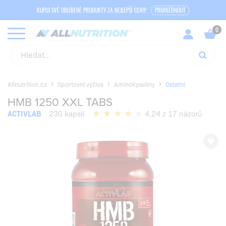
KUPUJ SVÉ OBLÍBENÉ PRODUKTY ZA NEJLEPŠÍ CENY!
PROHLÉDNOUT
Allnutrition.cz
Sportovní výživa
Aminokyseliny
Ostatní
HMB 1250 XXL TABS
ACTIVLAB
230 kapslí
4,24 z 17 názorů