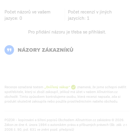
Počet názorů ve vašem
Počet recenzí v jiných
jazyce:
0
jazycích:
1
Pro přidání názoru je třeba se
přihlásit
.
NÁZORY ZÁKAZNÍKŮ
Recenze označená textem
„Ověřený nákup“
znamená, že jsme schopni ověřit
spotřebitele, který si zboží zakoupil, jelikož má účet v našem Allnutrition.cz
obchodě. Tímto způsobem kontrolujeme osobu, která recenzi napsala, zda si
produkt skutečně zakoupila nebo použila prostřednictvím našeho obchodu.
POZOR – kopírování a šíření popisů Obchodem Allnutrition.cz zakázáno © 2026.
Zákon ze dne 4. února 1994 o autorském právu a příbuzných právech (Sb. zák. z r.
2006 č. 90, pol. 631 ve znění pozd. předpisů)