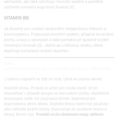
sacharidů, ale také ovlivňuje imunitní systém a pomáhá
udržovat normální kognitivní funkce [2].
VITAMIN B6
Je důležitý pro udržení správného metabolismu bílkovin a
homocysteinu. Podporuje imunitní systém, přispívá ke snížení
pocitu únavy a vyčerpání a také pomáhá při správné tvorbě
červených krvinek [3]. Jedná se o klíčovou složku, která
doplňuje komplexní složení doplňku.
Zdroj:
[1-3] Nařízení Komise (EU) č. 432/2012 ze dne 16. května 2012
1 tabletu rozpustit ve 200 ml vody. Užívá se jednou denně.
Doplněk stravy. Produkt je určen pro osoby starší 18 let.
Nepoužívat v případě alergie na kteroukoliv složku. Nadměrná
konzumace může mít projímavý účinek. Nepřekračujte
doporučenou denní dávku. Doplněk stravy nesmí být používán
jako náhrada pestré stravy. Doporučuje se vyvážená strava a
zdravý životní styl.
Produkt může obsahovat stopy: obilovin