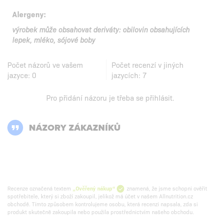
Alergeny:
výrobek může obsahovat deriváty: obilovin obsahujících
lepek, mléko, sójové boby
Počet názorů ve vašem
Počet recenzí v jiných
jazyce:
0
jazycích:
7
Pro přidání názoru je třeba se
přihlásit
.
NÁZORY ZÁKAZNÍKŮ
Recenze označená textem
„Ověřený nákup“
znamená, že jsme schopni ověřit
spotřebitele, který si zboží zakoupil, jelikož má účet v našem Allnutrition.cz
obchodě. Tímto způsobem kontrolujeme osobu, která recenzi napsala, zda si
produkt skutečně zakoupila nebo použila prostřednictvím našeho obchodu.