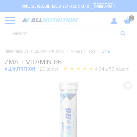
KUPUJ SVÉ OBLÍBENÉ PRODUKTY ZA NEJLEPŠÍ CENY!
PROHLÉDNOUT
Allnutrition.cz
ZDRAVÍ A KRÁSA
Minerální látky
Zma
ZMA + VITAMIN B6
ALLNUTRITION
20 tablet
4,94 z 53 názorů