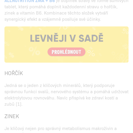
ALLNUTRITION ZMA + B6
je doplněk stravy ve formě šumivých
tablet, který pomáhá doplnit každodenní stravu o hořčík,
zinek a vitamin B6. Kombinace těchto složek vytváří
synergický efekt a vzájemně posiluje své účinky.
HOŘČÍK
Jedná se o jeden z klíčových minerálů, který podporuje
správnou funkci svalů, nervového systému a pomáhá udržovat
elektrolytovou rovnováhu. Navíc přispívá ke zdraví kostí a
zubů [1].
ZINEK
Je klíčový nejen pro správný metabolismus makroživin a