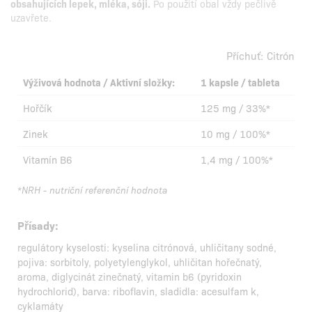
obsahujících lepek, mléka, sóji.
Po použití obal vždy pečlivě
uzavřete.
Příchuť:
Citrón
Výživová hodnota / Aktivní složky:
1 kapsle / tableta
Hořčík
125 mg / 33%*
Zinek
10 mg / 100%*
Vitamín B6
1,4 mg / 100%*
*NRH - nutriční referenční hodnota
Přísady:
regulátory kyselosti: kyselina citrónová, uhličitany sodné,
pojiva: sorbitoly, polyetylenglykol, uhličitan hořečnatý,
aroma, diglycinát zinečnatý, vitamin b6 (pyridoxin
hydrochlorid), barva: riboflavin, sladidla: acesulfam k,
cyklamáty