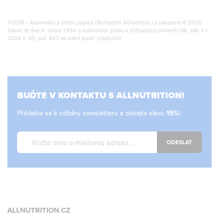
POZOR – kopírování a šíření popisů Obchodem Allnutrition.cz zakázáno © 2026.
Zákon ze dne 4. února 1994 o autorském právu a příbuzných právech (Sb. zák. z r.
2006 č. 90, pol. 631 ve znění pozd. předpisů)
BUĎTE V KONTAKTU S ALLNUTRITION!
Přihlašte se k odběru newsletteru a získejte slevu
!
ODESLAT
ALLNUTRITION.CZ