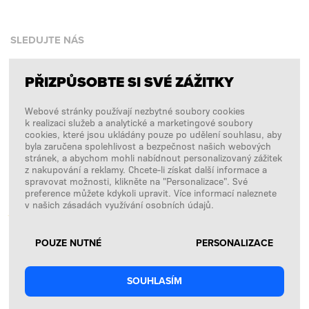
SLEDUJTE NÁS
PŘIZPŮSOBTE SI SVÉ ZÁŽITKY
Facebook
Webové stránky používají nezbytné soubory cookies
Instagram
k realizaci služeb a analytické a marketingové soubory
Copyright © 2026
SFD S. A.
cookies, které jsou ukládány pouze po udělení souhlasu, aby
byla zaručena spolehlivost a bezpečnost našich webových
stránek, a abychom mohli nabídnout personalizovaný zážitek
z nakupování a reklamy. Chcete-li získat další informace a
spravovat možnosti, klikněte na "Personalizace". Své
PLATBY ZPRACOVÁVÁ
preference můžete kdykoli upravit. Více informací naleznete
v našich zásadách využívání osobních údajů.
POUZE NUTNÉ
PERSONALIZACE
SOUHLASÍM