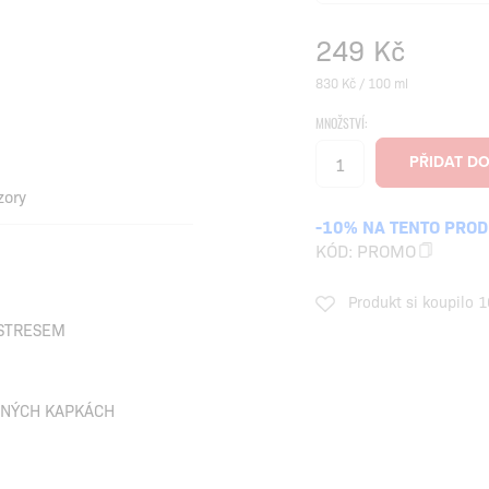
249
Kč
830 Kč / 100 ml
MNOŽSTVÍ:
zory
-10% NA TENTO PRO
KÓD:
PROMO
Produkt si koupilo 1
 STRESEM
LNÝCH KAPKÁCH