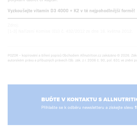
Vyzkoušejte vitamín D3 4000 + K2 v té nejpohodlnější formě!
Zdroj:
[1-3] Nařízení Komise (EU) č. 432/2012 ze dne 16. května 2012.
POZOR – kopírování a šíření popisů Obchodem Allnutrition.cz zakázáno © 2026. Zák
autorském právu a příbuzných právech (Sb. zák. z r. 2006 č. 90, pol. 631 ve znění p
BUĎTE V KONTAKTU S ALLNUTRITI
Přihlašte se k odběru newsletteru a získejte slevu