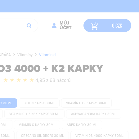
MŮJ
0
CZK
ÚČET
 KRÁSA
Vitamíny
Vitamín d
D3 4000 + K2 KAPKY
4,95 z 68 názorů
KY 30ML
BIOTIN KAPKY 30ML
VITAMÍN B12 KAPKY 30ML
VITAMIN C + ZINEK KAPKY 30 ML
ASHWAGANDHA KAPKY 30ML
 30ML
VITAMÍN C KAPKY 30ML
ADEK KAPKY 30 ML
Y 30ML
OREGANO OIL DROPS 30 ML
VITAMÍN D3 4000 KAPKY 30ML