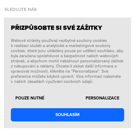
SLEDUJTE NÁS
PŘIZPŮSOBTE SI SVÉ ZÁŽITKY
Facebook
Webové stránky používají nezbytné soubory cookies
Instagram
k realizaci služeb a analytické a marketingové soubory
Copyright © 2026
SFD S. A.
cookies, které jsou ukládány pouze po udělení souhlasu, aby
byla zaručena spolehlivost a bezpečnost našich webových
stránek, a abychom mohli nabídnout personalizovaný zážitek
z nakupování a reklamy. Chcete-li získat další informace a
spravovat možnosti, klikněte na "Personalizace". Své
PLATBY ZPRACOVÁVÁ
preference můžete kdykoli upravit. Více informací naleznete
v našich zásadách využívání osobních údajů.
POUZE NUTNÉ
PERSONALIZACE
SOUHLASÍM