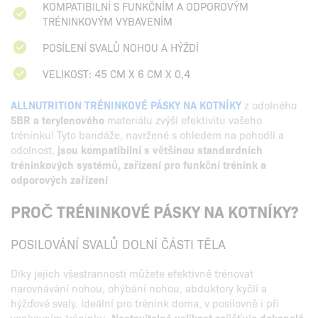
KOMPATIBILNÍ S FUNKČNÍM A ODPOROVÝM
TRÉNINKOVÝM VYBAVENÍM
POSÍLENÍ SVALŮ NOHOU A HÝŽDÍ
VELIKOST: 45 CM X 6 CM X 0,4
ALLNUTRITION TRÉNINKOVÉ PÁSKY NA KOTNÍKY
z odolného
SBR a terylenového
materiálu zvýší efektivitu vašeho
tréninku! Tyto bandáže, navržené s ohledem na pohodlí a
odolnost,
jsou kompatibilní s většinou standardních
tréninkových systémů, zařízení pro funkční trénink a
odporových zařízení
PROČ TRÉNINKOVÉ PÁSKY NA KOTNÍKY?
POSILOVÁNÍ SVALŮ DOLNÍ ČÁSTI TĚLA
Díky jejich všestrannosti můžete efektivně trénovat
narovnávání nohou, ohýbání nohou, abduktory kyčlí a
hýžďové svaly. Ideální pro trénink doma, v posilovně i při
venkovním tréninku.
Nastavitelná velikost zajišťuje dokonalé