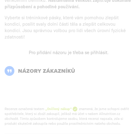
přizpůsobení a pohodlné používání.
Vyberte si tréninkové pásky, které vám pomohou zlepšit
kondici, posílit svaly dolní části těla a zlepšit celkovou
kondici. Jsou správnou volbou pro lidi všech úrovní fyzické
zdatnosti!
Pro přidání názoru je třeba se
přihlásit
.
NÁZORY ZÁKAZNÍKŮ
Recenze označená textem
„Ověřený nákup“
znamená, že jsme schopni ověřit
spotřebitele, který si zboží zakoupil, jelikož má účet v našem Allnutrition.cz
obchodě. Tímto způsobem kontrolujeme osobu, která recenzi napsala, zda si
produkt skutečně zakoupila nebo použila prostřednictvím našeho obchodu.