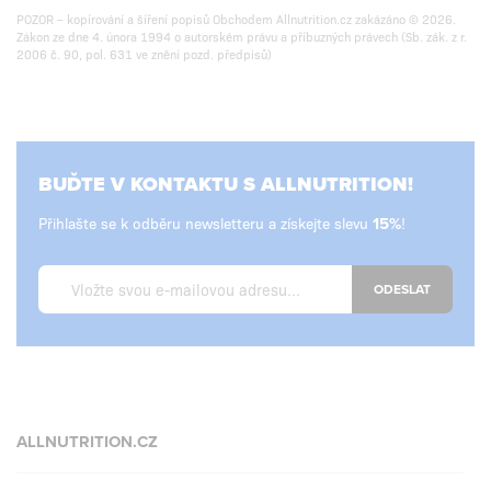
POZOR – kopírování a šíření popisů Obchodem Allnutrition.cz zakázáno © 2026.
Zákon ze dne 4. února 1994 o autorském právu a příbuzných právech (Sb. zák. z r.
2006 č. 90, pol. 631 ve znění pozd. předpisů)
BUĎTE V KONTAKTU S ALLNUTRITION!
Přihlašte se k odběru newsletteru a získejte slevu
!
ODESLAT
ALLNUTRITION.CZ