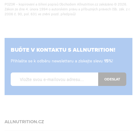
POZOR – kopírování a šíření popisů Obchodem Allnutrition.cz zakázáno © 2026.
Zákon ze dne 4. února 1994 o autorském právu a příbuzných právech (Sb. zák. z r.
2006 č. 90, pol. 631 ve znění pozd. předpisů)
BUĎTE V KONTAKTU S ALLNUTRITION!
Přihlašte se k odběru newsletteru a získejte slevu
!
ODESLAT
ALLNUTRITION.CZ