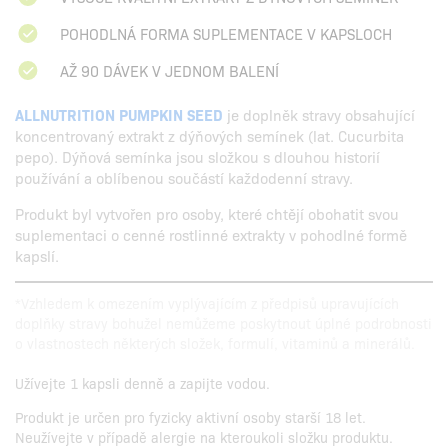
POHODLNÁ FORMA SUPLEMENTACE V KAPSLOCH
AŽ 90 DÁVEK V JEDNOM BALENÍ
ALLNUTRITION PUMPKIN SEED
je doplněk stravy obsahující
koncentrovaný extrakt z dýňových semínek (lat. Cucurbita
pepo). Dýňová semínka jsou složkou s dlouhou historií
používání a oblíbenou součástí každodenní stravy.
Produkt byl vytvořen pro osoby, které chtějí obohatit svou
suplementaci o cenné rostlinné extrakty v pohodlné formě
kapslí.
*Vzhledem k omezením vyplývajícím z předpisů upravujících
doplňky stravy bohužel nemůžeme poskytnout úplné podrobnosti
o vlastnostech některých složek, formulí, vitaminů a minerálů.
Užívejte 1 kapsli denně a zapijte vodou.
Produkt je určen pro fyzicky aktivní osoby starší 18 let.
Neužívejte v případě alergie na kteroukoli složku produktu.