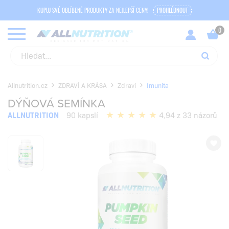
KUPUJ SVÉ OBLÍBENÉ PRODUKTY ZA NEJLEPŠÍ CENY!
PROHLÉDNOUT
Allnutrition.cz
ZDRAVÍ A KRÁSA
Zdraví
Imunita
DÝŇOVÁ SEMÍNKA
ALLNUTRITION
90 kapslí
4,94 z 33 názorů