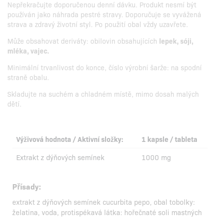
Nepřekračujte doporučenou denní dávku. Produkt nesmí být
používán jako náhrada pestré stravy. Doporučuje se vyvážená
strava a zdravý životní styl. Po použití obal vždy uzavřete.
Může obsahovat deriváty: obilovin obsahujících
lepek, sóji,
mléka, vajec.
Minimální trvanlivost do konce, číslo výrobní šarže: na spodní
straně obalu.
Skladujte na suchém a chladném místě, mimo dosah malých
dětí.
Výživová hodnota / Aktivní složky:
1 kapsle / tableta
Extrakt z dýňových semínek
1000 mg
Přísady:
extrakt z dýňových semínek cucurbita pepo, obal tobolky:
želatina, voda, protispékavá látka: hořečnaté soli mastných