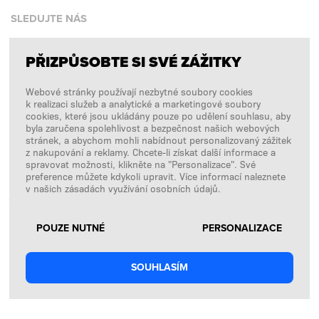
SLEDUJTE NÁS
PŘIZPŮSOBTE SI SVÉ ZÁŽITKY
Facebook
Webové stránky používají nezbytné soubory cookies
Instagram
k realizaci služeb a analytické a marketingové soubory
Copyright © 2026
SFD S. A.
cookies, které jsou ukládány pouze po udělení souhlasu, aby
byla zaručena spolehlivost a bezpečnost našich webových
stránek, a abychom mohli nabídnout personalizovaný zážitek
z nakupování a reklamy. Chcete-li získat další informace a
spravovat možnosti, klikněte na "Personalizace". Své
PLATBY ZPRACOVÁVÁ
preference můžete kdykoli upravit. Více informací naleznete
v našich zásadách využívání osobních údajů.
POUZE NUTNÉ
PERSONALIZACE
SOUHLASÍM