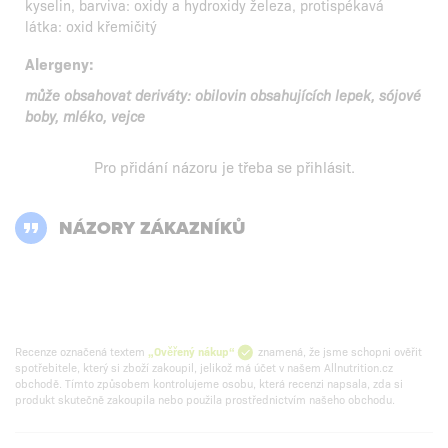
kyselin, barviva: oxidy a hydroxidy železa, protispékavá
látka: oxid křemičitý
Alergeny:
může obsahovat deriváty: obilovin obsahujících lepek, sójové
boby, mléko, vejce
Pro přidání názoru je třeba se
přihlásit
.
NÁZORY ZÁKAZNÍKŮ
Recenze označená textem
„Ověřený nákup“
znamená, že jsme schopni ověřit
spotřebitele, který si zboží zakoupil, jelikož má účet v našem Allnutrition.cz
obchodě. Tímto způsobem kontrolujeme osobu, která recenzi napsala, zda si
produkt skutečně zakoupila nebo použila prostřednictvím našeho obchodu.