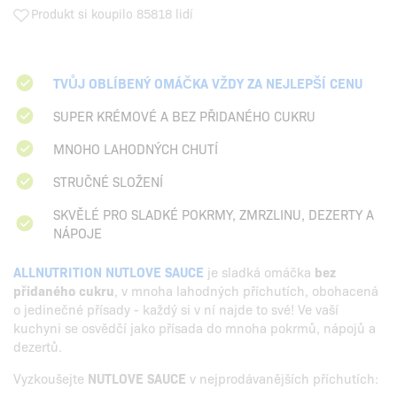
Produkt si koupilo 85818 lidí
TVŮJ OBLÍBENÝ OMÁČKA VŽDY ZA NEJLEPŠÍ CENU
SUPER KRÉMOVÉ A BEZ PŘIDANÉHO CUKRU
MNOHO LAHODNÝCH CHUTÍ
STRUČNÉ SLOŽENÍ
SKVĚLÉ PRO SLADKÉ POKRMY, ZMRZLINU, DEZERTY A
NÁPOJE
ALLNUTRITION NUTLOVE SAUCE
je sladká omáčka
bez
přidaného cukru
, v mnoha lahodných příchutích, obohacená
o jedinečné přísady - každý si v ní najde to své! Ve vaší
kuchyni se osvědčí jako přísada do mnoha pokrmů, nápojů a
dezertů.
Vyzkoušejte
NUTLOVE SAUCE
v nejprodávanějších příchutích: