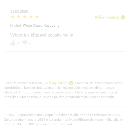
11.03.2026
Ověřený nákup
Příchuť:
White Choco Raspberry
Výborná a křupavé kousky malin
0
0
Recenze označená textem
„Ověřený nákup“
znamená, že jsme schopni ověřit
spotřebitele, který si zboží zakoupil, jelikož má účet v našem Allnutrition.cz
obchodě. Tímto způsobem kontrolujeme osobu, která recenzi napsala, zda si
produkt skutečně zakoupila nebo použila prostřednictvím našeho obchodu.
POZOR – kopírování a šíření popisů Obchodem Allnutrition.cz zakázáno © 2026.
Zákon ze dne 4. února 1994 o autorském právu a příbuzných právech (Sb. zák. z r.
2006 č. 90, pol. 631 ve znění pozd. předpisů)