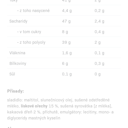
- z toho nasycené
4,4 g
0,2 g
Sacharidy
47 g
2,4 g
- v tom cukry
8 g
0,4 g
- z toho polyoly
39 g
2 g
Vláknina
1,6 g
0,1 g
Bílkoviny
6 g
0,3 g
Sůl
0,1 g
0 g
Přísady:
sladidlo: maltitol, slunečnicový olej, sušené odstředěné
mléko,
lískové ořechy
15 %, sušená syrovátka [z mléka],
kakaová dřeň 2 %, příchutě, emulgátory: lecitiny, mono- a
diglyceridy mastných kyselin