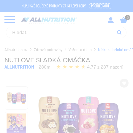
KUPUJ SVÉ OBLÍBENÉ PRODUKTY ZA NEJLEPŠÍ CENY!
PROHLÉDNOUT
Allnutrition.cz
Zdravé potraviny
Vaření a dieta
Nízkokalorické omáč
NUTLOVE SLADKÁ OMÁČKA
ALLNUTRITION
280ml
4,77 z 287 názorů