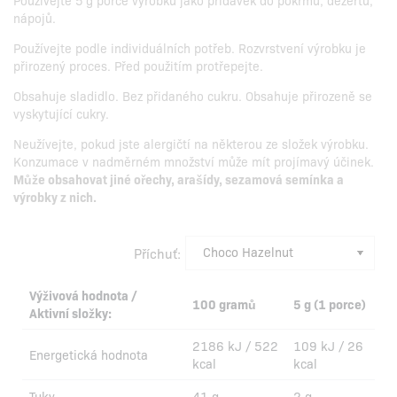
Používejte 5 g porce výrobku jako přídavek do pokrmů, dezertů,
nápojů.
Používejte podle individuálních potřeb. Rozvrstvení výrobku je
přirozený proces. Před použitím protřepejte.
Obsahuje sladidlo. Bez přidaného cukru. Obsahuje přirozeně se
vyskytující cukry.
Neužívejte, pokud jste alergičtí na některou ze složek výrobku.
Konzumace v nadměrném množství může mít projímavý účinek.
Může obsahovat jiné ořechy, arašídy, sezamová semínka a
výrobky z nich.
Příchuť:
Výživová hodnota /
100 gramů
5 g (1 porce)
Aktivní složky:
2186 kJ / 522
109 kJ / 26
Energetická hodnota
kcal
kcal
Tuky
41 g
2 g