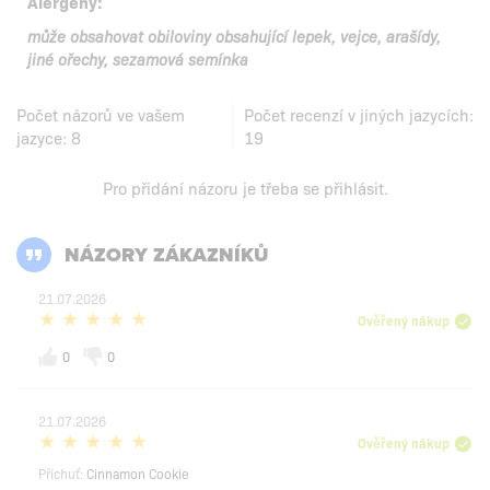
Alergeny:
může obsahovat obiloviny obsahující lepek, vejce, arašídy,
jiné ořechy, sezamová semínka
Počet názorů ve vašem
Počet recenzí v jiných jazycích:
jazyce:
8
19
Pro přidání názoru je třeba se
přihlásit
.
NÁZORY ZÁKAZNÍKŮ
21.07.2026
Ověřený nákup
0
0
21.07.2026
Ověřený nákup
Příchuť:
Cinnamon Cookie