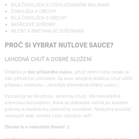
BÍLÁ ČOKOLÁDA S LYOFILIZOVANÝMI MALINAMI
ČOKOLÁDA A OŘECHY
BÍLÁ ČOKOLÁDA S OŘECHY
SKOŘICOVÉ SUŠENKY
MLÉKO A SMETANA SE SUŠENKAMI
PROČ SI VYBRAT NUTLOVE SAUCE?
LAHODNÁ CHUŤ A DOBRÉ SLOŽENÍ
Omáčka je
bez přidaného cukru
, jehož velmi nízký obsah je
dán přírodním původem. Za svou lahodně sladkou chuť vděčí
přídavku maltitolu - zdravější alternativě bílého cukru.!
Vyznačuje se lahodnou, výraznou chutí. Má mimořádně
krémovou konzistenci, která se dokonale roztírá po každém
pokrmu a dodává mu jedinečný charakter. Nezbytná součást
ovesných kaší, omelet nebo rýžových vaflí.
Zkuste to a nebudete litovat! :)