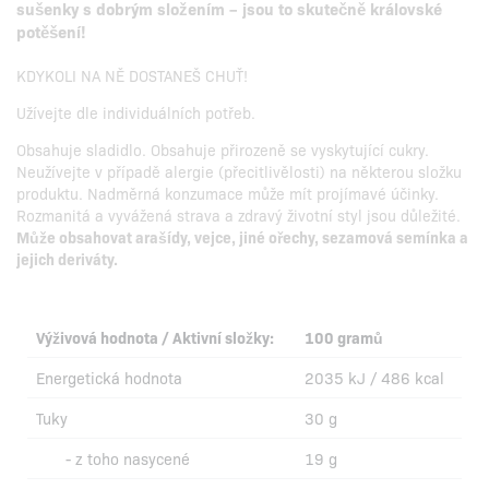
sušenky s dobrým složením – jsou to skutečně královské
potěšení!
KDYKOLI NA NĚ DOSTANEŠ CHUŤ!
Užívejte dle individuálních potřeb.
Obsahuje sladidlo. Obsahuje přirozeně se vyskytující cukry.
Neužívejte v případě alergie (přecitlivělosti) na některou složku
produktu. Nadměrná konzumace může mít projímavé účinky.
Rozmanitá a vyvážená strava a zdravý životní styl jsou důležité.
Může obsahovat arašídy, vejce, jiné ořechy, sezamová semínka a
jejich deriváty.
Výživová hodnota / Aktivní složky:
100 gramů
Energetická hodnota
2035 kJ / 486 kcal
Tuky
30 g
- z toho nasycené
19 g