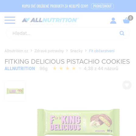
KUPUJ SVÉ OBLÍBENÉ PRODUKTY ZA NEJLEPŠÍ CENY!
PROHLÉDNOUT
Allnutrition.cz
Zdravé potraviny
Snacky
Fit občerstvení
FITKING DELICIOUS PISTACHIO COOKIES
ALLNUTRITION
96g
4,38 z 44 názorů