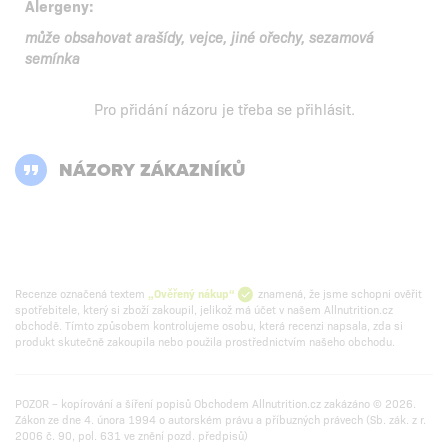
Alergeny:
může obsahovat arašídy, vejce, jiné ořechy, sezamová
semínka
Pro přidání názoru je třeba se
přihlásit
.
NÁZORY ZÁKAZNÍKŮ
Recenze označená textem
„Ověřený nákup“
znamená, že jsme schopni ověřit
spotřebitele, který si zboží zakoupil, jelikož má účet v našem Allnutrition.cz
obchodě. Tímto způsobem kontrolujeme osobu, která recenzi napsala, zda si
produkt skutečně zakoupila nebo použila prostřednictvím našeho obchodu.
POZOR – kopírování a šíření popisů Obchodem Allnutrition.cz zakázáno © 2026.
Zákon ze dne 4. února 1994 o autorském právu a příbuzných právech (Sb. zák. z r.
2006 č. 90, pol. 631 ve znění pozd. předpisů)