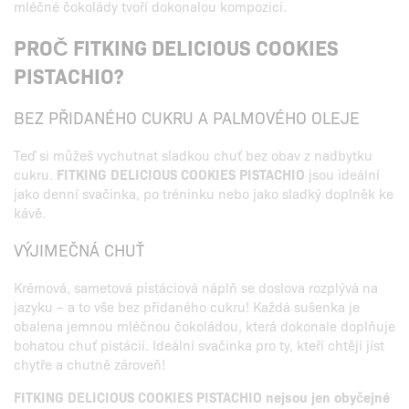
mléčné čokolády tvoří dokonalou kompozici.
PROČ FITKING DELICIOUS COOKIES
PISTACHIO?
BEZ PŘIDANÉHO CUKRU A PALMOVÉHO OLEJE
Teď si můžeš vychutnat sladkou chuť bez obav z nadbytku
cukru.
FITKING DELICIOUS COOKIES PISTACHIO
jsou ideální
jako denní svačinka, po tréninku nebo jako sladký doplněk ke
kávě.
VÝJIMEČNÁ CHUŤ
Krémová, sametová pistáciová náplň se doslova rozplývá na
jazyku – a to vše bez přidaného cukru! Každá sušenka je
obalena jemnou mléčnou čokoládou, která dokonale doplňuje
bohatou chuť pistácií. Ideální svačinka pro ty, kteří chtějí jíst
chytře a chutně zároveň!
FITKING DELICIOUS COOKIES PISTACHIO nejsou jen obyčejné