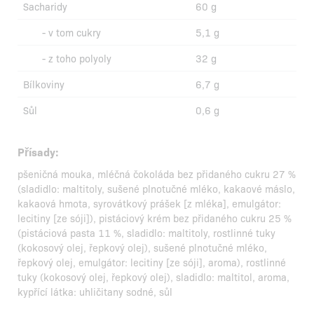
Sacharidy
60 g
- v tom cukry
5,1 g
- z toho polyoly
32 g
Bílkoviny
6,7 g
Sůl
0,6 g
Přísady:
pšeničná mouka, mléčná čokoláda bez přidaného cukru 27 %
(sladidlo: maltitoly, sušené plnotučné mléko, kakaové máslo,
kakaová hmota, syrovátkový prášek [z mléka], emulgátor:
lecitiny [ze sóji]), pistáciový krém bez přidaného cukru 25 %
(pistáciová pasta 11 %, sladidlo: maltitoly, rostlinné tuky
(kokosový olej, řepkový olej), sušené plnotučné mléko,
řepkový olej, emulgátor: lecitiny [ze sóji], aroma), rostlinné
tuky (kokosový olej, řepkový olej), sladidlo: maltitol, aroma,
kypřící látka: uhličitany sodné, sůl