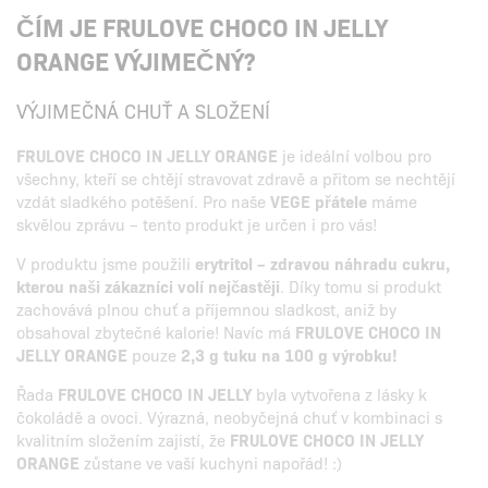
ČÍM JE FRULOVE CHOCO IN JELLY
ORANGE VÝJIMEČNÝ?
VÝJIMEČNÁ CHUŤ A SLOŽENÍ
FRULOVE CHOCO IN JELLY ORANGE
je ideální volbou pro
všechny, kteří se chtějí stravovat zdravě a přitom se nechtějí
vzdát sladkého potěšení. Pro naše
VEGE přátele
máme
skvělou zprávu – tento produkt je určen i pro vás!
V produktu jsme použili
erytritol – zdravou náhradu cukru,
kterou naši zákazníci volí nejčastěji
. Díky tomu si produkt
zachovává plnou chuť a příjemnou sladkost, aniž by
obsahoval zbytečné kalorie! Navíc má
FRULOVE CHOCO IN
JELLY ORANGE
pouze
2,3 g tuku na 100 g výrobku!
Řada
FRULOVE CHOCO IN JELLY
byla vytvořena z lásky k
čokoládě a ovoci. Výrazná, neobyčejná chuť v kombinaci s
kvalitním složením zajistí, že
FRULOVE CHOCO IN JELLY
ORANGE
zůstane ve vaší kuchyni napořád! :)