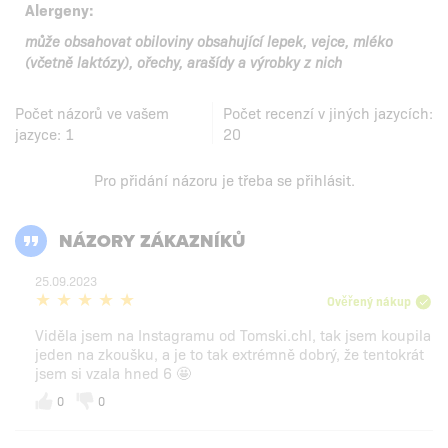
Alergeny:
může obsahovat obiloviny obsahující lepek, vejce, mléko
(včetně laktózy), ořechy, arašídy a výrobky z nich
Počet názorů ve vašem
Počet recenzí v jiných jazycích:
jazyce:
1
20
Pro přidání názoru je třeba se
přihlásit
.
NÁZORY ZÁKAZNÍKŮ
25.09.2023
Ověřený nákup
Viděla jsem na Instagramu od Tomski.chl, tak jsem koupila
jeden na zkoušku, a je to tak extrémně dobrý, že tentokrát
jsem si vzala hned 6 🤩
0
0