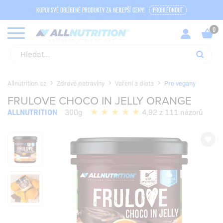
KUPUJ SVÉ OBLÍBENÉ PRODUKTY ZA NEJLEPŠÍ CENY!
PROHLÉDNOUT
Allnutrition.cz
Zdravé potraviny
Vaření a dieta
Pro vegany
FRULOVE CHOCO IN JELLY ORANGE
ALLNUTRITION
300g
4,92 z 111 názorů