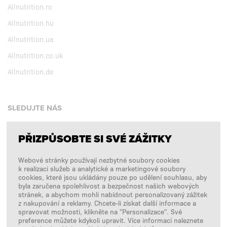
Allnutrition.ro
Allnutrition.hu
Allnutrition.ua
Allnutrition.co.uk
Allnutrition.de
SLEDUJTE NÁS
PŘIZPŮSOBTE SI SVÉ ZÁŽITKY
Facebook
Webové stránky používají nezbytné soubory cookies
Instagram
k realizaci služeb a analytické a marketingové soubory
Copyright © 2026
SFD S. A.
cookies, které jsou ukládány pouze po udělení souhlasu, aby
byla zaručena spolehlivost a bezpečnost našich webových
stránek, a abychom mohli nabídnout personalizovaný zážitek
z nakupování a reklamy. Chcete-li získat další informace a
spravovat možnosti, klikněte na "Personalizace". Své
PLATBY ZPRACOVÁVÁ
preference můžete kdykoli upravit. Více informací naleznete