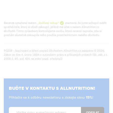
Recenze označená textem
„Ověřený nákup“
znamená, že jsme schopni ověřit
spotřebitele, který si zboží zakoupil, jelikož má účet v našem Allnutrition.cz
obchodě. Tímto způsobem kontrolujeme osobu, která recenzi napsala, zda si
produkt skutečně zakoupila nebo použila prostřednictvím našeho obchodu.
POZOR – kopírování a šíření popisů Obchodem Allnutrition.cz zakázáno © 2026.
Zákon ze dne 4. února 1994 o autorském právu a příbuzných právech (Sb. zák. z r.
2006 č. 90, pol. 631 ve znění pozd. předpisů)
BUĎTE V KONTAKTU S ALLNUTRITION!
Přihlašte se k odběru newsletteru a získejte slevu
!
ODESLAT