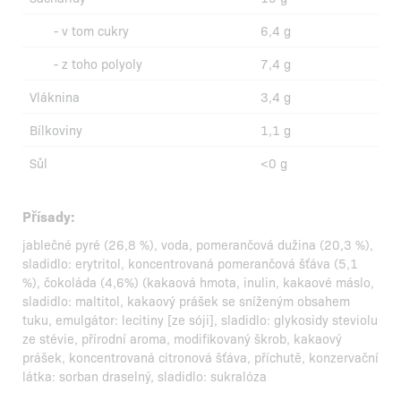
- v tom cukry
6,4 g
- z toho polyoly
7,4 g
Vláknina
3,4 g
Bílkoviny
1,1 g
Sůl
<0 g
Přísady:
jablečné pyré (26,8 %), voda, pomerančová dužina (20,3 %),
sladidlo: erytritol, koncentrovaná pomerančová šťáva (5,1
%), čokoláda (4,6%) (kakaová hmota, inulin, kakaové máslo,
sladidlo: maltitol, kakaový prášek se sníženým obsahem
tuku, emulgátor: lecitiny [ze sóji], sladidlo: glykosidy steviolu
ze stévie, přírodní aroma, modifikovaný škrob, kakaový
prášek, koncentrovaná citronová šťáva, příchutě, konzervační
látka: sorban draselný, sladidlo: sukralóza