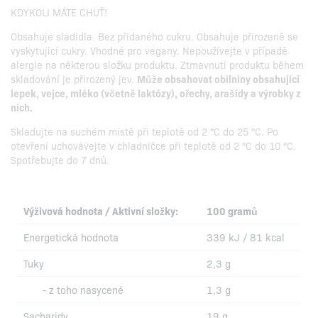
KDYKOLI MÁTE CHUŤ!
Obsahuje sladidla. Bez přidaného cukru. Obsahuje přirozeně se
vyskytující cukry. Vhodné pro vegany. Nepoužívejte v případě
alergie na některou složku produktu. Ztmavnutí produktu během
skladování je přirozený jev.
Může obsahovat obilniny obsahující
lepek, vejce, mléko (včetně laktózy), ořechy, arašídy a výrobky z
nich.
Skladujte na suchém místě při teplotě od 2 °C do 25 °C. Po
otevření uchovávejte v chladničce při teplotě od 2 °C do 10 °C.
Spotřebujte do 7 dnů.
Výživová hodnota / Aktivní složky:
100 gramů
Energetická hodnota
339 kJ / 81 kcal
Tuky
2,3 g
- z toho nasycené
1,3 g
Sacharidy
19 g