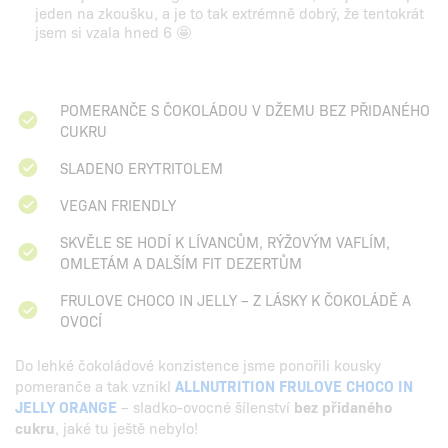
jeden na zkoušku, a je to tak extrémně dobrý, že tentokrát
jsem si vzala hned 6 🤩
POMERANČE S ČOKOLÁDOU V DŽEMU BEZ PŘIDANÉHO
CUKRU
SLADENO ERYTRITOLEM
VEGAN FRIENDLY
SKVĚLE SE HODÍ K LÍVANCŮM, RÝŽOVÝM VAFLÍM,
OMLETÁM A DALŠÍM FIT DEZERTŮM
FRULOVE CHOCO IN JELLY – Z LÁSKY K ČOKOLÁDĚ A
OVOCÍ
Do lehké čokoládové konzistence jsme ponořili kousky
pomeranče a tak vznikl
ALLNUTRITION FRULOVE CHOCO IN
JELLY ORANGE
– sladko-ovocné šílenství
bez přidaného
cukru
, jaké tu ještě nebylo!