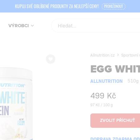
KUPUJ SVÉ OBLÍBENÉ PRODUKTY ZA NEJLEPŠÍ CENY!
PROHLÉDNOUT
VÝROBCI
Allnutrition.cz
Sportovní 
EGG WHI
ALLNUTRITION
510g
499
Kč
97 Kč / 100 g
DOPRAVA ZDARMA OD