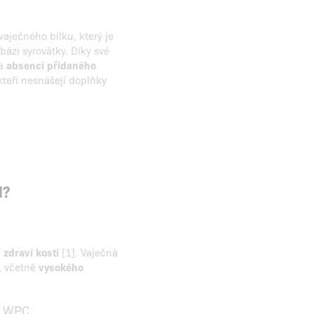
vaječného bílku, který je
ázi syrovátky. Díky své
 a
absenci přidaného
 kteří nesnášejí doplňky
N?
í
zdraví kostí
[1]. Vaječná
, včetně
vysokého
Ů WPC