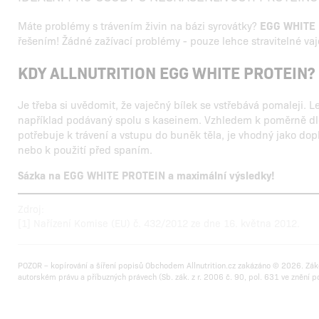
Máte problémy s trávením živin na bázi syrovátky?
EGG WHITE
řešením! Žádné zažívací problémy - pouze lehce stravitelné vaj
KDY ALLNUTRITION EGG WHITE PROTEIN?
Je třeba si uvědomit, že vaječný bílek se vstřebává pomaleji. L
například podávaný spolu s kaseinem. Vzhledem k poměrně dl
potřebuje k trávení a vstupu do buněk těla, je vhodný jako do
nebo k použití před spaním.
Sázka na EGG WHITE PROTEIN a maximální výsledky!
Zdroj:
[1] Nařízení Komise (EU) č. 432/2012 ze dne 16. května 2012.
POZOR – kopírování a šíření popisů Obchodem Allnutrition.cz zakázáno © 2026. Zák
autorském právu a příbuzných právech (Sb. zák. z r. 2006 č. 90, pol. 631 ve znění p