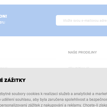
ON!
!
NAŠE PRODEJNY
omoci
Allnutrition.sk
Allnutrition.ro
É ZÁŽITKY
Allnutrition.hu
podmínky
Allnutrition.ua
akce
bytné soubory cookies k realizaci služeb a analytické a marke
Allnutrition.co.uk
o udělení souhlasu, aby byla zaručena spolehlivost a bezpečno
lňků
rsonalizovaný zážitek z nakupování a reklamy. Chcete-li získa
Allnutrition.de