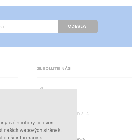
ODESLAT
SLEDUJTE NÁS
Facebook
Instagram
Copyright © 2026
SFD S. A.
tingové soubory cookies,
st našich webových stránek,
t další informace a
PLATBY ZPRACOVÁVÁ