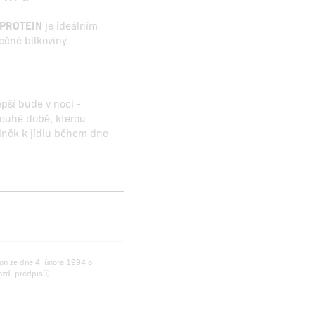
 PROTEIN
je ideálním
ečné bílkoviny.
epší bude v noci -
ouhé době, kterou
plněk k jídlu během dne
on ze dne 4. února 1994 o
ozd. předpisů)