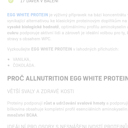
17 DÁVEK V BALENÍ
EGG WHITE PROTEIN
je výživný přípravek na bázi koncentrátu 
vynikající alternativou ke klasickým proteinovým doplňkům na b
vysoké biologické hodnotě
, optimálnímu profilu aminokyselin
cukru
podporuje aktivní lidi a zároveň je ideální volbou pro ty,
stravy s obsahem WPC.
Vyzkoušejte
EGG WHITE PROTEIN
v lahodných příchutích:
VANILKA,
ČOKOLÁDA.
PROČ ALLNUTRITION EGG WHITE PROTEI
VĚTŠÍ SVALY A ZDRAVÉ KOSTI
Proteiny podporují
růst a udržování svalové hmoty
a podporuj
bílkovina obsahuje kompletní profil esenciálních aminokyselin
množství BCAA
.
IDEÁLNÍ PRO OSOBY S NESNÁŠENLIVOSTÍ PROTEIN