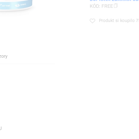
KÓD:
FREE
Produkt si koupilo 7
zory
U