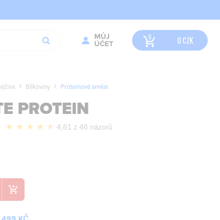
MŮJ
0
CZK
ÚČET
výživa
Bílkoviny
Proteinové směsi
TE PROTEIN
4,61 z 46 názorů
 499 KČ