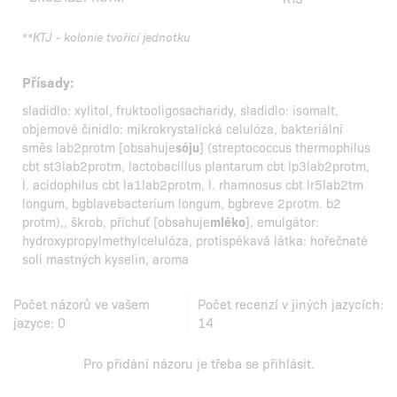
**KTJ - kolonie tvořící jednotku
Přísady:
sladidlo: xylitol, fruktooligosacharidy, sladidlo: isomalt,
objemové činidlo: mikrokrystalická celulóza, bakteriální
směs lab2protm [obsahuje
sóju
] (streptococcus thermophilus
cbt st3lab2protm, lactobacillus plantarum cbt lp3lab2protm,
l. acidophilus cbt la1lab2protm, l. rhamnosus cbt lr5lab2tm
longum, bgblavebacterium longum, bgbreve 2protm. b2
protm),, škrob, příchuť [obsahuje
mléko
], emulgátor:
hydroxypropylmethylcelulóza, protispékavá látka: hořečnaté
soli mastných kyselin, aroma
Počet názorů ve vašem
Počet recenzí v jiných jazycích:
jazyce:
0
14
Pro přidání názoru je třeba se
přihlásit
.