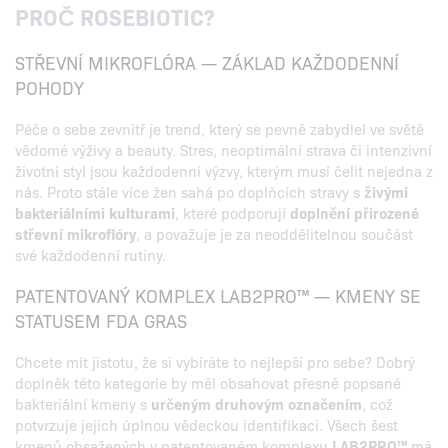
PROČ ROSEBIOTIC?
STŘEVNÍ MIKROFLÓRA — ZÁKLAD KAŽDODENNÍ
POHODY
Péče o sebe zevnitř je trend, který se pevně zabydlel ve světě
vědomé výživy a beauty. Stres, neoptimální strava či intenzivní
životní styl jsou každodenní výzvy, kterým musí čelit nejedna z
nás. Proto stále více žen sahá po doplňcích stravy s
živými
bakteriálními kulturami
, které podporují
doplnění přirozené
střevní mikroflóry
, a považuje je za neoddělitelnou součást
své každodenní rutiny.
PATENTOVANÝ KOMPLEX LAB2PRO™ — KMENY SE
STATUSEM FDA GRAS
Chcete mít jistotu, že si vybíráte to nejlepší pro sebe? Dobrý
doplněk této kategorie by měl obsahovat přesně popsané
bakteriální kmeny s
určeným druhovým označením
, což
potvrzuje jejich úplnou vědeckou identifikaci. Všech šest
kmenů obsažených v patentovaném komplexu
LAB2PRO™
má