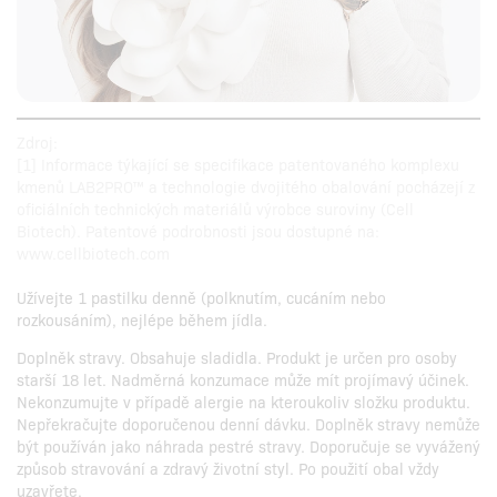
Zdroj:
[1] Informace týkající se specifikace patentovaného komplexu
kmenů LAB2PRO™ a technologie dvojitého obalování pocházejí z
oficiálních technických materiálů výrobce suroviny (Cell
Biotech). Patentové podrobnosti jsou dostupné na:
www.cellbiotech.com
Užívejte 1 pastilku denně (polknutím, cucáním nebo
rozkousáním), nejlépe během jídla.
Doplněk stravy. Obsahuje sladidla. Produkt je určen pro osoby
starší 18 let. Nadměrná konzumace může mít projímavý účinek.
Nekonzumujte v případě alergie na kteroukoliv složku produktu.
Nepřekračujte doporučenou denní dávku. Doplněk stravy nemůže
být používán jako náhrada pestré stravy. Doporučuje se vyvážený
způsob stravování a zdravý životní styl. Po použití obal vždy
uzavřete.