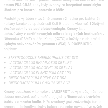
status FDA GRAS
, tedy byly uznány za
bezpečné americkým
Úřadem pro kontrolu potravin a léčiv
.
Produkt je vyráběn v továrně určené výhradně pro bakteriální
kultury korejskou společností Cell Biotech s více než
30letými
zkušenostmi v oblasti biotechnologie
. Kmeny jsou
uchovávány
v certifikovaných mikrobiologických institucích
v
Německu (DSMZ) a Jižní Koreji (KCTC) a každý z nich prošel
úplným sekvenováním genomu (WGS)
. V
ROSEBIOTIC
najdete:
STREPTOCOCCUS THERMOPHILUS CBT ST3
LACTOBACILLUS RHAMNOSUS CBT LR5
LACTOBACILLUS ACIDOPHILUS CBT LA1
LACTOBACILLUS PLANTARUM CBT LP3
BIFIDOBACTERIUM BREVE CBT BR3
BIFIDOBACTERIUM LONGUM CBT BG7
Kmeny obsažené v komplexu
LAB2PRO™
se vyznačují různou
dobou množení, což umožňuje jejich
přítomnost v trávicím
traktu po mnoho hodin
. Níže uvedený graf znázorňuje tento
proces — jednotlivé druhy bakterií na sebe navazují ve svých