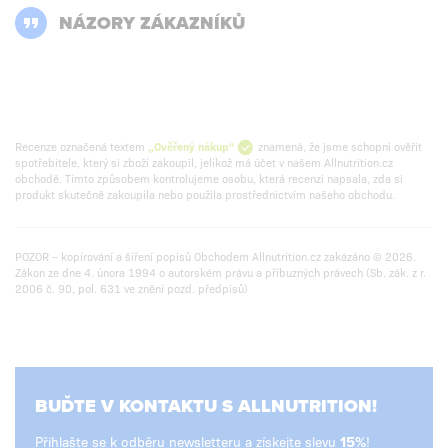
NÁZORY ZÁKAZNÍKŮ
Recenze označená textem
„Ověřený nákup“
znamená, že jsme schopni ověřit
spotřebitele, který si zboží zakoupil, jelikož má účet v našem Allnutrition.cz
obchodě. Tímto způsobem kontrolujeme osobu, která recenzi napsala, zda si
produkt skutečně zakoupila nebo použila prostřednictvím našeho obchodu.
POZOR – kopírování a šíření popisů Obchodem Allnutrition.cz zakázáno © 2026.
Zákon ze dne 4. února 1994 o autorském právu a příbuzných právech (Sb. zák. z r.
2006 č. 90, pol. 631 ve znění pozd. předpisů)
BUĎTE V KONTAKTU S ALLNUTRITION!
Přihlašte se k odběru newsletteru a získejte slevu
!