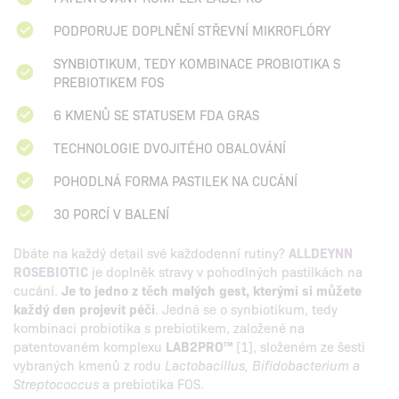
PODPORUJE DOPLNĚNÍ STŘEVNÍ MIKROFLÓRY
SYNBIOTIKUM, TEDY KOMBINACE PROBIOTIKA S
PREBIOTIKEM FOS
6 KMENŮ SE STATUSEM FDA GRAS
TECHNOLOGIE DVOJITÉHO OBALOVÁNÍ
POHODLNÁ FORMA PASTILEK NA CUCÁNÍ
30 PORCÍ V BALENÍ
Dbáte na každý detail své každodenní rutiny?
ALLDEYNN
ROSEBIOTIC
je doplněk stravy v pohodlných pastilkách na
cucání.
Je to jedno z těch malých gest, kterými si můžete
každý den projevit péči
. Jedná se o synbiotikum, tedy
kombinaci probiotika s prebiotikem, založené na
patentovaném komplexu
LAB2PRO™
[1], složeném ze šesti
vybraných kmenů z rodu
Lactobacillus, Bifidobacterium a
Streptococcus
a prebiotika FOS.