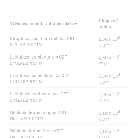
1 kapsle /
Výživová hodnota / Aktivní složky:
tableta
9
Streptococcus thermophilus CBT
1,50 x 10
ST3LAB2PROTM
KTJ**
8
Lactobacillus plantarum CBT
4,30 x 10
LP3LAB2PROTM
KTJ**
8
Lactobacillus acidophilus CBT
3,60 x 10
LA1LAB2PROTM
KTJ**
8
Lactobacillus rhamnosus CBT
2,90 x 10
LR5LAB2PROTM
KTJ**
8
Bifidobacterium longum CBT
2,10 x 10
BG7LAB2PROTM
KTJ**
8
Bifidobacterium breve CBT
2,10 x 10
BR3LAB2PROTM
KTJ**