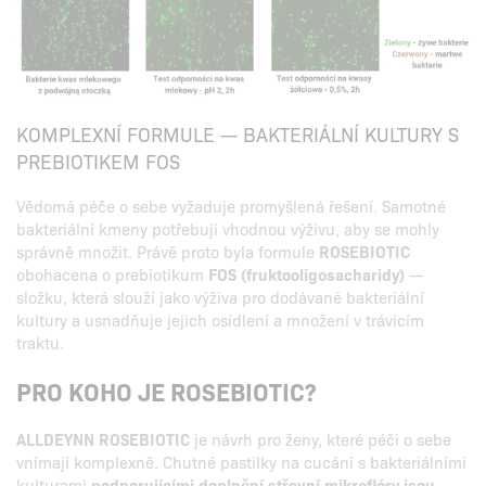
KOMPLEXNÍ FORMULE — BAKTERIÁLNÍ KULTURY S
PREBIOTIKEM FOS
Vědomá péče o sebe vyžaduje promyšlená řešení. Samotné
bakteriální kmeny potřebují vhodnou výživu, aby se mohly
správně množit. Právě proto byla formule
ROSEBIOTIC
obohacena o prebiotikum
FOS (fruktooligosacharidy)
—
složku, která slouží jako výživa pro dodávané bakteriální
kultury a usnadňuje jejich osídlení a množení v trávicím
traktu.
PRO KOHO JE ROSEBIOTIC?
ALLDEYNN ROSEBIOTIC
je návrh pro ženy, které péči o sebe
vnímají komplexně. Chutné pastilky na cucání s bakteriálními
kulturami
podporujícími doplnění střevní mikroflóry jsou