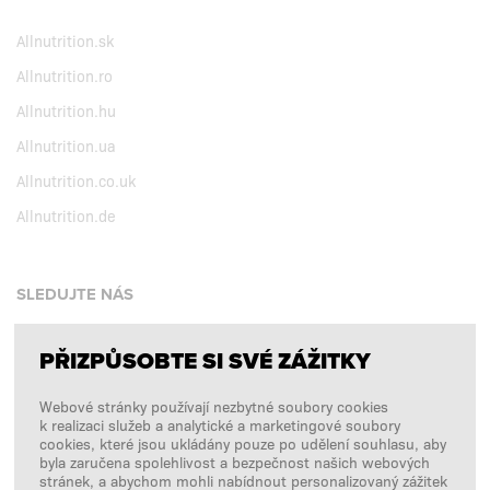
Allnutrition.sk
Allnutrition.ro
Allnutrition.hu
Allnutrition.ua
Allnutrition.co.uk
Allnutrition.de
SLEDUJTE NÁS
PŘIZPŮSOBTE SI SVÉ ZÁŽITKY
Facebook
Webové stránky používají nezbytné soubory cookies
Instagram
k realizaci služeb a analytické a marketingové soubory
Copyright © 2026
SFD S. A.
cookies, které jsou ukládány pouze po udělení souhlasu, aby
byla zaručena spolehlivost a bezpečnost našich webových
stránek, a abychom mohli nabídnout personalizovaný zážitek