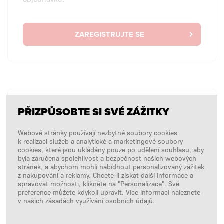
ZAREGISTRUJTE SE
BEZ PŘIHLÁŠENÍ
PŘIZPŮSOBTE SI SVÉ ZÁŽITKY
Chci zadat jednorázovou objednávku bez přihlášení.
Webové stránky používají nezbytné soubory cookies
k realizaci služeb a analytické a marketingové soubory
cookies, které jsou ukládány pouze po udělení souhlasu, aby
byla zaručena spolehlivost a bezpečnost našich webových
NAKUPOVÁNÍ BEZ PŘIHLÁŠENÍ
stránek, a abychom mohli nabídnout personalizovaný zážitek
z nakupování a reklamy. Chcete-li získat další informace a
spravovat možnosti, klikněte na "Personalizace". Své
preference můžete kdykoli upravit. Více informací naleznete
v našich zásadách využívání osobních údajů.