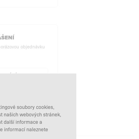
ÁŠENÍ
norázovou objednávku
POVÁNÍ BEZ
IHLÁŠENÍ
tingové soubory cookies,
st našich webových stránek,
t další informace a
ce informací naleznete