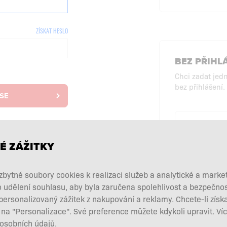
ZÍSKAT HESLO
BEZ PŘIHL
Chci zadat jed
bez přihlášení.
 SE
NAKU
PŘ
É ZÁŽITKY
bytné soubory cookies k realizaci služeb a analytické a marke
o udělení souhlasu, aby byla zaručena spolehlivost a bezpečno
rsonalizovaný zážitek z nakupování a reklamy. Chcete-li získa
 na "Personalizace". Své preference můžete kdykoli upravit. Ví
 osobních údajů.