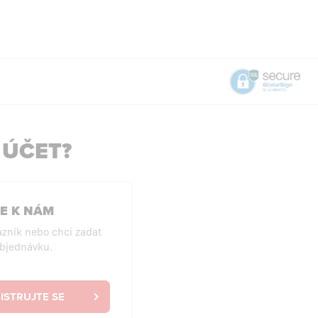
 ÚČET?
SE K NÁM
zník nebo chci zadat
objednávku.
ISTRUJTE SE