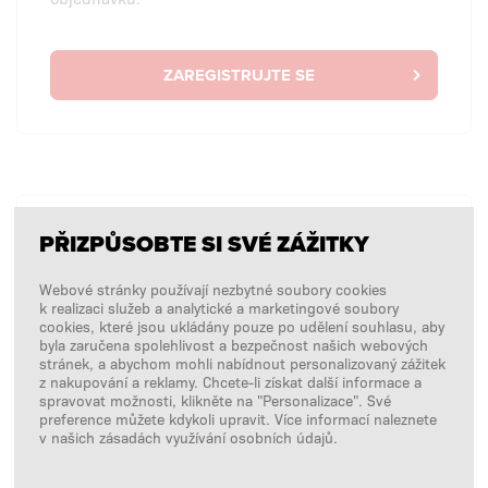
ZAREGISTRUJTE SE
BEZ PŘIHLÁŠENÍ
PŘIZPŮSOBTE SI SVÉ ZÁŽITKY
Chci zadat jednorázovou objednávku bez přihlášení.
Webové stránky používají nezbytné soubory cookies
k realizaci služeb a analytické a marketingové soubory
cookies, které jsou ukládány pouze po udělení souhlasu, aby
byla zaručena spolehlivost a bezpečnost našich webových
NAKUPOVÁNÍ BEZ PŘIHLÁŠENÍ
stránek, a abychom mohli nabídnout personalizovaný zážitek
z nakupování a reklamy. Chcete-li získat další informace a
spravovat možnosti, klikněte na "Personalizace". Své
preference můžete kdykoli upravit. Více informací naleznete
v našich zásadách využívání osobních údajů.